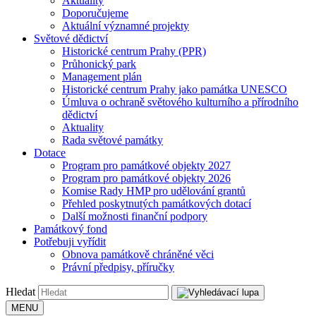
Aktuality
Doporučujeme
Aktuální významné projekty
Světové dědictví
Historické centrum Prahy (PPR)
Průhonický park
Management plán
Historické centrum Prahy jako památka UNESCO
Úmluva o ochraně světového kulturního a přírodního
dědictví
Aktuality
Rada světové památky
Dotace
Program pro památkové objekty 2027
Program pro památkové objekty 2026
Komise Rady HMP pro udělování grantů
Přehled poskytnutých památkových dotací
Další možnosti finanční podpory
Památkový fond
Potřebuji vyřídit
Obnova památkově chráněné věci
Právní předpisy, příručky
Hledat
MENU