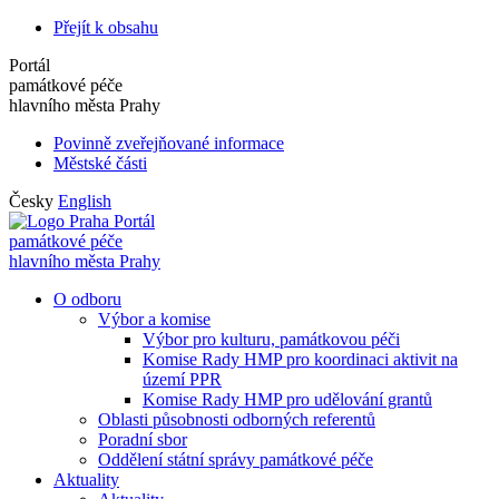
Přejít k obsahu
Portál
památkové péče
hlavního města Prahy
Povinně zveřejňované informace
Městské části
Česky
English
Portál
památkové péče
hlavního města Prahy
O odboru
Výbor a komise
Výbor pro kulturu, památkovou péči
Komise Rady HMP pro koordinaci aktivit na
území PPR
Komise Rady HMP pro udělování grantů
Oblasti působnosti odborných referentů
Poradní sbor
Oddělení státní správy památkové péče
Aktuality