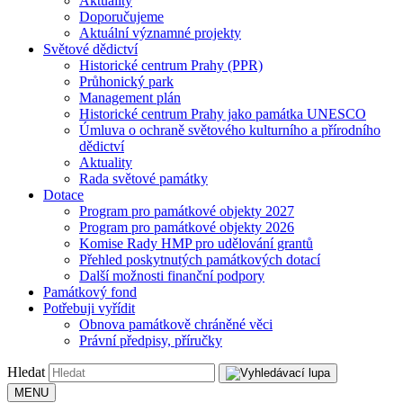
Aktuality
Doporučujeme
Aktuální významné projekty
Světové dědictví
Historické centrum Prahy (PPR)
Průhonický park
Management plán
Historické centrum Prahy jako památka UNESCO
Úmluva o ochraně světového kulturního a přírodního
dědictví
Aktuality
Rada světové památky
Dotace
Program pro památkové objekty 2027
Program pro památkové objekty 2026
Komise Rady HMP pro udělování grantů
Přehled poskytnutých památkových dotací
Další možnosti finanční podpory
Památkový fond
Potřebuji vyřídit
Obnova památkově chráněné věci
Právní předpisy, příručky
Hledat
MENU