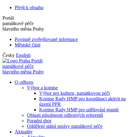
Přejít k obsahu
Portál
památkové péče
hlavního města Prahy
Povinně zveřejňované informace
Městské části
Česky
English
Portál
památkové péče
hlavního města Prahy
O odboru
Výbor a komise
Výbor pro kulturu, památkovou péči
Komise Rady HMP pro koordinaci aktivit na
území PPR
Komise Rady HMP pro udělování grantů
Oblasti působnosti odborných referentů
Poradní sbor
Oddělení státní správy památkové péče
Aktuality