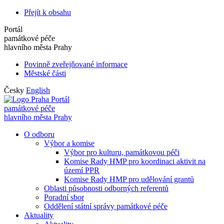
Přejít k obsahu
Portál
památkové péče
hlavního města Prahy
Povinně zveřejňované informace
Městské části
Česky
English
Portál
památkové péče
hlavního města Prahy
O odboru
Výbor a komise
Výbor pro kulturu, památkovou péči
Komise Rady HMP pro koordinaci aktivit na
území PPR
Komise Rady HMP pro udělování grantů
Oblasti působnosti odborných referentů
Poradní sbor
Oddělení státní správy památkové péče
Aktuality