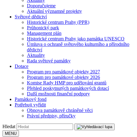
Aktuality
Doporučujeme
Aktuální významné projekty
Světové dědictví
Historické centrum Prahy (PPR)
Průhonický park
Management plán
Historické centrum Prahy jako památka UNESCO
Úmluva o ochraně světového kulturního a přírodního
dědictví
Aktuality
Rada světové památky
Dotace
Program pro památkové objekty 2027
Program pro památkové objekty 2026
Komise Rady HMP pro udělování grantů
Přehled poskytnutých památkových dotací
Další možnosti finanční podpory
Památkový fond
Potřebuji vyřídit
Obnova památkově chráněné věci
Právní předpisy, příručky
Hledat
MENU