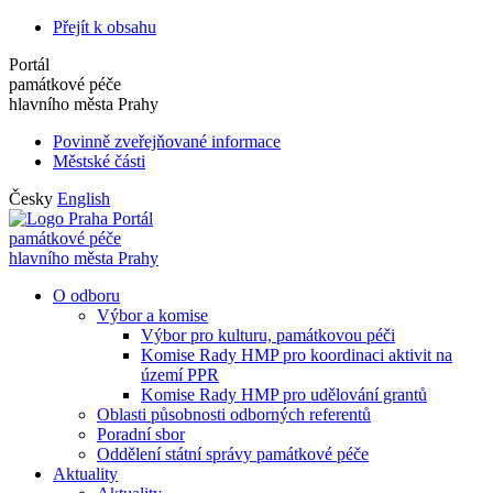
Přejít k obsahu
Portál
památkové péče
hlavního města Prahy
Povinně zveřejňované informace
Městské části
Česky
English
Portál
památkové péče
hlavního města Prahy
O odboru
Výbor a komise
Výbor pro kulturu, památkovou péči
Komise Rady HMP pro koordinaci aktivit na
území PPR
Komise Rady HMP pro udělování grantů
Oblasti působnosti odborných referentů
Poradní sbor
Oddělení státní správy památkové péče
Aktuality