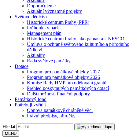
Aktuality
Doporučujeme
Aktuální významné projekty
Světové dědictví
Historické centrum Prahy (PPR)
Průhonický park
Management plán
Historické centrum Prahy jako památka UNESCO
Úmluva o ochraně světového kulturního a přírodního
dědictví
Aktuality
Rada světové památky
Dotace
Program pro památkové objekty 2027
Program pro památkové objekty 2026
Komise Rady HMP pro udělování grantů
Přehled poskytnutých památkových dotací
Další možnosti finanční podpory
Památkový fond
Potřebuji vyřídit
Obnova památkově chráněné věci
Právní předpisy, příručky
Hledat
MENU