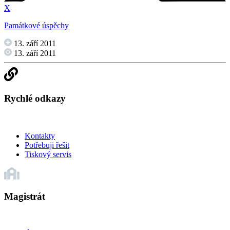
X
Památkové úspěchy
13. září 2011
13. září 2011
Rychlé odkazy
Kontakty
Potřebuji řešit
Tiskový servis
Magistrát