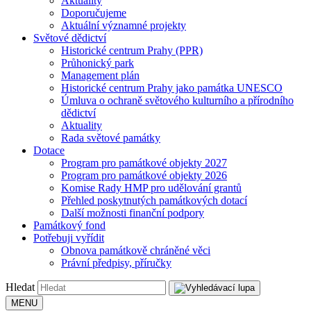
Aktuality
Doporučujeme
Aktuální významné projekty
Světové dědictví
Historické centrum Prahy (PPR)
Průhonický park
Management plán
Historické centrum Prahy jako památka UNESCO
Úmluva o ochraně světového kulturního a přírodního
dědictví
Aktuality
Rada světové památky
Dotace
Program pro památkové objekty 2027
Program pro památkové objekty 2026
Komise Rady HMP pro udělování grantů
Přehled poskytnutých památkových dotací
Další možnosti finanční podpory
Památkový fond
Potřebuji vyřídit
Obnova památkově chráněné věci
Právní předpisy, příručky
Hledat
MENU