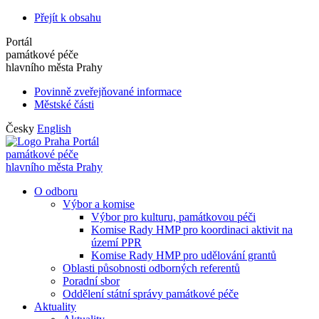
Přejít k obsahu
Portál
památkové péče
hlavního města Prahy
Povinně zveřejňované informace
Městské části
Česky
English
Portál
památkové péče
hlavního města Prahy
O odboru
Výbor a komise
Výbor pro kulturu, památkovou péči
Komise Rady HMP pro koordinaci aktivit na
území PPR
Komise Rady HMP pro udělování grantů
Oblasti působnosti odborných referentů
Poradní sbor
Oddělení státní správy památkové péče
Aktuality