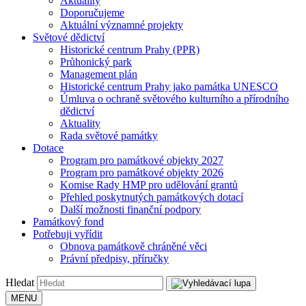
Aktuality
Doporučujeme
Aktuální významné projekty
Světové dědictví
Historické centrum Prahy (PPR)
Průhonický park
Management plán
Historické centrum Prahy jako památka UNESCO
Úmluva o ochraně světového kulturního a přírodního
dědictví
Aktuality
Rada světové památky
Dotace
Program pro památkové objekty 2027
Program pro památkové objekty 2026
Komise Rady HMP pro udělování grantů
Přehled poskytnutých památkových dotací
Další možnosti finanční podpory
Památkový fond
Potřebuji vyřídit
Obnova památkově chráněné věci
Právní předpisy, příručky
Hledat
MENU