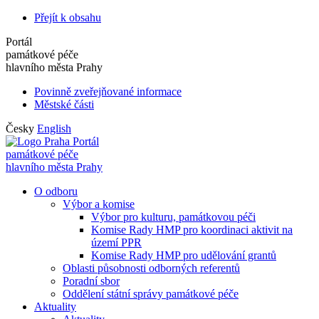
Přejít k obsahu
Portál
památkové péče
hlavního města Prahy
Povinně zveřejňované informace
Městské části
Česky
English
Portál
památkové péče
hlavního města Prahy
O odboru
Výbor a komise
Výbor pro kulturu, památkovou péči
Komise Rady HMP pro koordinaci aktivit na
území PPR
Komise Rady HMP pro udělování grantů
Oblasti působnosti odborných referentů
Poradní sbor
Oddělení státní správy památkové péče
Aktuality