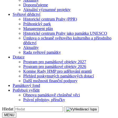
Aktuality
Doporučujeme
Aktuální významné projekty
Světové dědictví
Historické centrum Prahy (PPR)
Průhonický park
Management plán
Historické centrum Prahy jako památka UNESCO
Úmluva o ochraně světového kulturního a přírodního
dědictví
Aktuality
Rada světové památky
Dotace
Program pro památkové objekty 2027
Program pro památkové objekty 2026
Komise Rady HMP pro udělování grantů
Přehled poskytnutých památkových dotací
Další možnosti finanční podpory
Památkový fond
Potřebuji vyřídit
Obnova památkově chráněné věci
Právní předpisy, příručky
Hledat
MENU