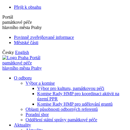
Přejít k obsahu
Portál
památkové péče
hlavního města Prahy
Povinně zveřejňované informace
Městské části
Česky
English
Portál
památkové péče
hlavního města Prahy
O odboru
Výbor a komise
Výbor pro kulturu, památkovou péči
Komise Rady HMP pro koordinaci aktivit na
území PPR
Komise Rady HMP pro udělování grantů
Oblasti působnosti odborných referentů
Poradní sbor
Oddělení státní správy památkové péče
Aktuality