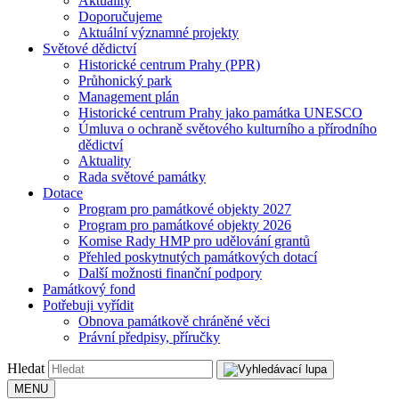
Aktuality
Doporučujeme
Aktuální významné projekty
Světové dědictví
Historické centrum Prahy (PPR)
Průhonický park
Management plán
Historické centrum Prahy jako památka UNESCO
Úmluva o ochraně světového kulturního a přírodního
dědictví
Aktuality
Rada světové památky
Dotace
Program pro památkové objekty 2027
Program pro památkové objekty 2026
Komise Rady HMP pro udělování grantů
Přehled poskytnutých památkových dotací
Další možnosti finanční podpory
Památkový fond
Potřebuji vyřídit
Obnova památkově chráněné věci
Právní předpisy, příručky
Hledat
MENU