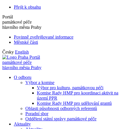
Přejít k obsahu
Portál
památkové péče
hlavního města Prahy
Povinně zveřejňované informace
Městské části
Česky
English
Portál
památkové péče
hlavního města Prahy
O odboru
Výbor a komise
Výbor pro kulturu, památkovou péči
Komise Rady HMP pro koordinaci aktivit na
území PPR
Komise Rady HMP pro udělování grantů
Oblasti působnosti odborných referentů
Poradní sbor
Oddělení státní správy památkové péče
Aktuality