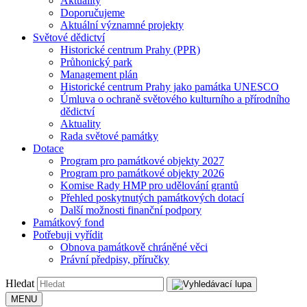
Aktuality
Doporučujeme
Aktuální významné projekty
Světové dědictví
Historické centrum Prahy (PPR)
Průhonický park
Management plán
Historické centrum Prahy jako památka UNESCO
Úmluva o ochraně světového kulturního a přírodního
dědictví
Aktuality
Rada světové památky
Dotace
Program pro památkové objekty 2027
Program pro památkové objekty 2026
Komise Rady HMP pro udělování grantů
Přehled poskytnutých památkových dotací
Další možnosti finanční podpory
Památkový fond
Potřebuji vyřídit
Obnova památkově chráněné věci
Právní předpisy, příručky
Hledat
MENU