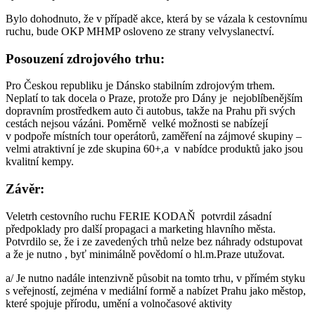
Bylo dohodnuto, že v případě akce, která by se vázala k cestovnímu
ruchu, bude OKP MHMP osloveno ze strany velvyslanectví.
Posouzení zdrojového trhu:
Pro Českou republiku je Dánsko stabilním zdrojovým trhem.
Neplatí to tak docela o Praze, protože pro Dány je nejoblíbenějším
dopravním prostředkem auto či autobus, takže na Prahu při svých
cestách nejsou vázáni. Poměrně velké možnosti se nabízejí
v podpoře místních tour operátorů, zaměření na zájmové skupiny –
velmi atraktivní je zde skupina 60+,a v nabídce produktů jako jsou
kvalitní kempy.
Závěr:
Veletrh cestovního ruchu FERIE KODAŇ potvrdil zásadní
předpoklady pro další propagaci a marketing hlavního města.
Potvrdilo se, že i ze zavedených trhů nelze bez náhrady odstupovat
a že je nutno , byť minimálně povědomí o hl.m.Praze utužovat.
a/ Je nutno nadále intenzivně působit na tomto trhu, v přímém styku
s veřejností, zejména v mediální formě a nabízet Prahu jako městop,
které spojuje přírodu, umění a volnočasové aktivity