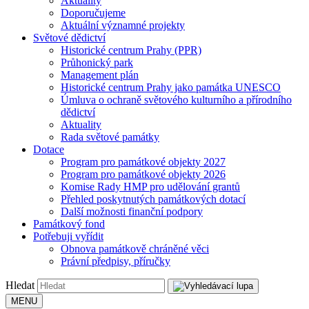
Aktuality
Doporučujeme
Aktuální významné projekty
Světové dědictví
Historické centrum Prahy (PPR)
Průhonický park
Management plán
Historické centrum Prahy jako památka UNESCO
Úmluva o ochraně světového kulturního a přírodního
dědictví
Aktuality
Rada světové památky
Dotace
Program pro památkové objekty 2027
Program pro památkové objekty 2026
Komise Rady HMP pro udělování grantů
Přehled poskytnutých památkových dotací
Další možnosti finanční podpory
Památkový fond
Potřebuji vyřídit
Obnova památkově chráněné věci
Právní předpisy, příručky
Hledat
MENU