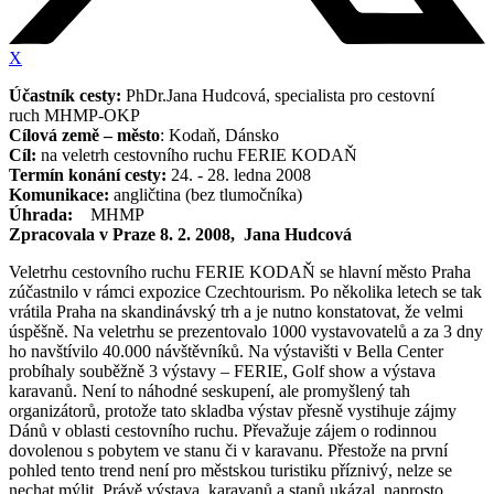
X
Účastník cesty:
PhDr.Jana Hudcová, specialista pro cestovní
ruch MHMP-OKP
Cílová země – město
: Kodaň, Dánsko
Cíl:
na veletrh cestovního ruchu FERIE KODAŇ
Termín konání cesty:
24. - 28. ledna 2008
Komunikace:
angličtina (bez tlumočníka)
Úhrada:
MHMP
Zpracovala v
Praze 8. 2. 2008
, Jana Hudcová
Veletrhu cestovního ruchu FERIE KODAŇ se hlavní město Praha
zúčastnilo v rámci expozice Czechtourism. Po několika letech se tak
vrátila Praha na skandinávský trh a je nutno konstatovat, že velmi
úspěšně. Na veletrhu se prezentovalo 1000 vystavovatelů a za 3 dny
ho navštívilo 40.000 návštěvníků. Na výstavišti v Bella Center
probíhaly souběžně 3 výstavy – FERIE, Golf show a výstava
karavanů. Není to náhodné seskupení, ale promyšlený tah
organizátorů, protože tato skladba výstav přesně vystihuje zájmy
Dánů v oblasti cestovního ruchu. Převažuje zájem o rodinnou
dovolenou s pobytem ve stanu či v karavanu. Přestože na první
pohled tento trend není pro městskou turistiku příznivý, nelze se
nechat mýlit. Právě výstava karavanů a stanů ukázal naprosto