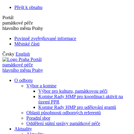
Přejít k obsahu
Portál
památkové péče
hlavního města Prahy
Povinně zveřejňované informace
Městské části
Česky
English
Portál
památkové péče
hlavního města Prahy
O odboru
Výbor a komise
Výbor pro kulturu, památkovou péči
Komise Rady HMP pro koordinaci aktivit na
území PPR
Komise Rady HMP pro udělování grantů
Oblasti působnosti odborných referentů
Poradní sbor
Oddělení státní správy památkové péče
Aktuality