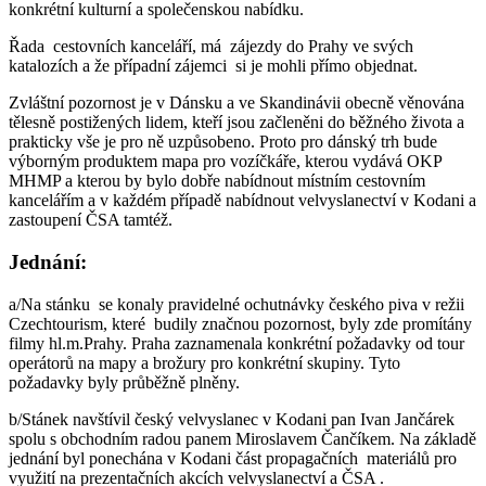
konkrétní kulturní a společenskou nabídku.
Řada cestovních kanceláří, má zájezdy do Prahy ve svých
katalozích a že případní zájemci si je mohli přímo objednat.
Zvláštní pozornost je v Dánsku a ve Skandinávii obecně věnována
tělesně postižených lidem, kteří jsou začleněni do běžného života a
prakticky vše je pro ně uzpůsobeno. Proto pro dánský trh bude
výborným produktem mapa pro vozíčkáře, kterou vydává OKP
MHMP a kterou by bylo dobře nabídnout místním cestovním
kancelářím a v každém případě nabídnout velvyslanectví v Kodani a
zastoupení ČSA tamtéž.
Jednání:
a/Na stánku se konaly pravidelné ochutnávky českého piva v režii
Czechtourism, které budily značnou pozornost, byly zde promítány
filmy hl.m.Prahy. Praha zaznamenala konkrétní požadavky od tour
operátorů na mapy a brožury pro konkrétní skupiny. Tyto
požadavky byly průběžně plněny.
b/Stánek navštívil český velvyslanec v Kodani pan Ivan Jančárek
spolu s obchodním radou panem Miroslavem Čančíkem. Na základě
jednání byl ponechána v Kodani část propagačních materiálů pro
využití na prezentačních akcích velvyslanectví a ČSA .