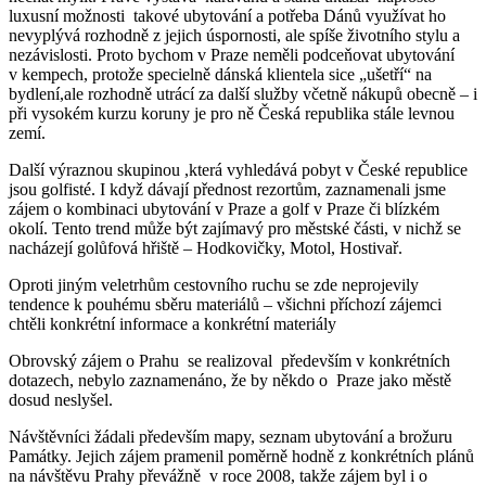
luxusní možnosti takové ubytování a potřeba Dánů využívat ho
nevyplývá rozhodně z jejich úspornosti, ale spíše životního stylu a
nezávislosti. Proto bychom v Praze neměli podceňovat ubytování
v kempech, protože specielně dánská klientela sice „ušetří“ na
bydlení,ale rozhodně utrácí za další služby včetně nákupů obecně – i
při vysokém kurzu koruny je pro ně Česká republika stále levnou
zemí.
Další výraznou skupinou ,která vyhledává pobyt v České republice
jsou golfisté. I když dávají přednost rezortům, zaznamenali jsme
zájem o kombinaci ubytování v Praze a golf v Praze či blízkém
okolí. Tento trend může být zajímavý pro městské části, v nichž se
nacházejí golůfová hřiště – Hodkovičky, Motol, Hostivař.
Oproti jiným veletrhům cestovního ruchu se zde neprojevily
tendence k pouhému sběru materiálů – všichni příchozí zájemci
chtěli konkrétní informace a konkrétní materiály
Obrovský zájem o Prahu se realizoval především v konkrétních
dotazech, nebylo zaznamenáno, že by někdo o Praze jako městě
dosud neslyšel.
Návštěvníci žádali především mapy, seznam ubytování a brožuru
Památky. Jejich zájem pramenil poměrně hodně z konkrétních plánů
na návštěvu Prahy převážně v roce 2008, takže zájem byl i o