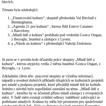
blocích.
Témata byla následující:
„Financování kultury“, skupině předsedala Val Birchall z
Birminghamu.
„Agenda 21 pro kulturu“ , kterou řídil Esteve Carames
z Barcelony.
„Mladí lidé a kultura“ probíhala pod vedením Goncy Ongan,
z Beyoglu, Istanbul a zástupce z Lyonu.
a „Nárok na kulturu“ s předsedající Valerijí Zirdzinou.
Já jsem se v prvním kole účastnila práce skupiny „Mladí lidé a
kultura“ , kterou atypicky vedla 2 města Istanbul /Gonca Ongan, z
Beyoglu, / a Lyon.
Základním cílem této pracovní skupiny je výměna informací,
nápadů a uvedení dobrých příkladů týkajících se kulturních projektů
pro mladé a podpora projektů, které přivádějí mladé lidi ke kultuře.
Jedním z návrhů bylo uspořádání zasedání na téma „Mladí lidé a
kultura“ , kterého by se účastnili přímo mladí zástupci z evropských
měst. V řadě měst existují zvláštní odbory /oddělení/ zabývající se
potřebami mladých. Kultura by měla být prostorem pro společenské
vztahy mladých lidí.. Dále se diskutoval návrh projektu Eurocities