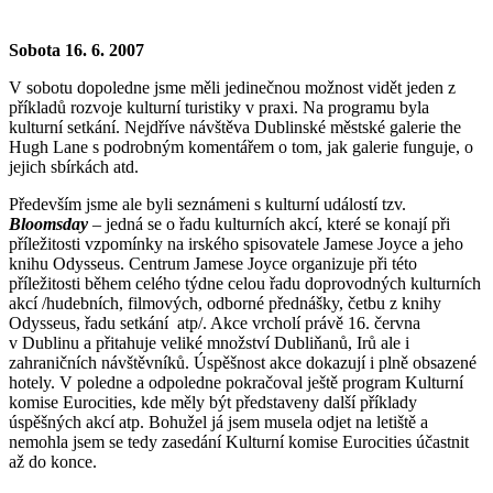
Sobota 16. 6. 2007
V sobotu dopoledne jsme měli jedinečnou možnost vidět jeden z
příkladů rozvoje kulturní turistiky v praxi. Na programu byla
kulturní setkání. Nejdříve návštěva Dublinské městské galerie the
Hugh Lane s podrobným komentářem o tom, jak galerie funguje, o
jejich sbírkách atd.
Především jsme ale byli seznámeni s kulturní událostí tzv.
Bloomsday
– jedná se o řadu kulturních akcí, které se konají při
příležitosti vzpomínky na irského spisovatele Jamese Joyce a jeho
knihu Odysseus. Centrum Jamese Joyce organizuje při této
příležitosti během celého týdne celou řadu doprovodných kulturních
akcí /hudebních, filmových, odborné přednášky, četbu z knihy
Odysseus, řadu setkání atp/. Akce vrcholí právě 16. června
v Dublinu a přitahuje veliké množství Dubliňanů, Irů ale i
zahraničních návštěvníků. Úspěšnost akce dokazují i plně obsazené
hotely. V poledne a odpoledne pokračoval ještě program Kulturní
komise Eurocities, kde měly být představeny další příklady
úspěšných akcí atp. Bohužel já jsem musela odjet na letiště a
nemohla jsem se tedy zasedání Kulturní komise Eurocities účastnit
až do konce.