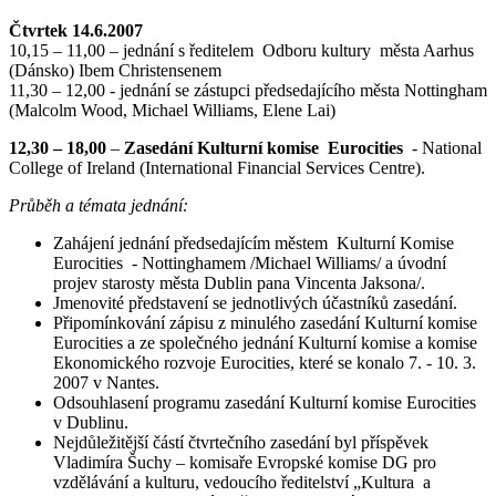
Čtvrtek 14.6.2007
10,15 – 11,00 – jednání s ředitelem Odboru kultury města Aarhus
(Dánsko) Ibem Christensenem
11,30 – 12,00 - jednání se zástupci předsedajícího města Nottingham
(Malcolm Wood, Michael Williams, Elene Lai)
12,30 – 18,00
–
Zasedání Kulturní komise Eurocities
- National
College of Ireland (International Financial Services Centre).
Průběh a témata jednání:
Zahájení jednání předsedajícím městem Kulturní Komise
Eurocities - Nottinghamem /Michael Williams/ a úvodní
projev starosty města Dublin pana Vincenta Jaksona/.
Jmenovité představení se jednotlivých účastníků zasedání.
Připomínkování zápisu z minulého zasedání Kulturní komise
Eurocities a ze společného jednání Kulturní komise a komise
Ekonomického rozvoje Eurocities, které se konalo 7. - 10. 3.
2007 v Nantes.
Odsouhlasení programu zasedání Kulturní komise Eurocities
v Dublinu.
Nejdůležitější částí čtvrtečního zasedání byl příspěvek
Vladimíra Šuchy – komisaře Evropské komise DG pro
vzdělávání a kulturu, vedoucího ředitelství „Kultura a