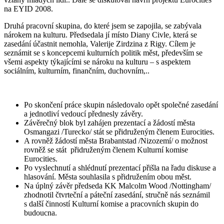
na EYID 2008.
Druhá pracovní skupina, do které jsem se zapojila, se zabývala
nárokem na kulturu. Předsedala jí místo Diany Civle, která se
zasedání účastnit nemohla, Valerije Zirdzina z Rigy. Cílem je
seznámit se s koncepcemi kulturních politik měst, především se
všemi aspekty týkajícími se nároku na kulturu – s aspektem
sociálním, kulturním, finančním, duchovním,..
Po skončení práce skupin následovalo opět společné zasedání
a jednotliví vedoucí přednesly závěry.
Závěrečný blok byl zahájen prezentací a žádostí města
Osmangazi /Turecko/ stát se přidruženým členem Eurocities.
A rovněž žádostí města Brabantstad /Nizozemí/ o možnost
rovněž se stát přidruženým členem Kulturní komise
Eurocities.
Po vyslechnutí a shlédnutí prezentací přišla na řadu diskuse a
hlasování. Města souhlasila s přidružením obou měst.
Na úplný závěr předseda KK Malcolm Wood /Nottingham/
zhodnotil čtvrteční a páteční zasedání, stručně nás seznámil
s další činností Kulturní komise a pracovních skupin do
budoucna.