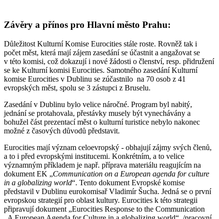
Závěry a přínos pro Hlavní město Prahu:
Důležitost Kulturní Komise Eurocities stále roste. Rovněž tak i
počet měst, která mají zájem zasedání se účastnit a angažovat se
v této komisi, což dokazují i nové žádosti o členství, resp. přidružení
se ke Kulturní komisi Eurocities. Samotného zasedání Kulturní
komise Eurocities v Dublinu se zúčastnilo na 70 osob z 41
evropských měst, spolu se 3 zástupci z Bruselu.
Zasedání v Dublinu bylo velice náročné. Program byl nabitý,
jednání se protahovala, přestávky musely být vynechávány a
bohužel část prezentací měst o kulturní turistice nebylo nakonec
možné z časových důvodů představit.
Eurocities mají význam celoevropský - obhajují zájmy svých členů,
a to i před evropskými institucemi. Konkrétním, a to velice
významným příkladem je např. příprava materiálu reagujícím na
dokument EK „
Communication on a European agenda for culture
in a globalizing world
“. Tento dokument Evropské komise
představil v Dublinu eurokomisař Vladimír Šucha. Jedná se o první
evropskou strategií pro oblast kultury. Eurocities k této strategii
připravují dokument „Eurocities Response to the Communication
„A European Agenda for Culture in a globalizing world“. /pracovní