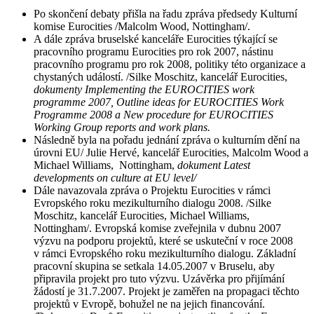
Po skončení debaty přišla na řadu zpráva předsedy Kulturní
komise Eurocities /Malcolm Wood, Nottingham/.
A dále zpráva bruselské kanceláře Eurocities
týkající se
pracovního programu Eurocities pro rok 2007, nástinu
pracovního programu pro rok 2008, politiky této organizace a
chystaných událostí. /Silke Moschitz, kancelář Eurocities,
dokumenty Implementing the EUROCITIES work
programme 2007, Outline ideas for EUROCITIES Work
Programme 2008 a New procedure for EUROCITIES
Working Group reports and work plans.
Následně byla na pořadu jednání zpráva o kulturním dění na
úrovni EU/ Julie Hervé, kancelář Eurocities, Malcolm Wood a
Michael Williams, Nottingham,
dokument Latest
developments on culture at EU level/
Dále navazovala zpráva o Projektu Eurocities v rámci
Evropského roku mezikulturního dialogu 2008. /Silke
Moschitz, kancelář Eurocities, Michael Williams,
Nottingham/. Evropská komise zveřejnila v dubnu 2007
výzvu na podporu projektů, které se uskuteční v roce 2008
v rámci Evropského roku mezikulturního dialogu. Základní
pracovní skupina se setkala 14.05.2007 v Bruselu, aby
připravila projekt pro tuto výzvu. Uzávěrka pro přijímání
žádostí je 31.7.2007. Projekt je zaměřen na propagaci těchto
projektů v Evropě, bohužel ne na jejich financování.