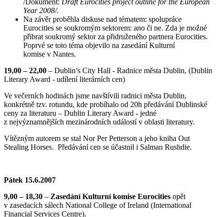
/Dokument:
Draft Eurocities project outline for the European
Year 2008/.
Na závěr proběhla diskuse nad tématem: spolupráce
Eurocities se soukromým sektorem: ano či ne. Zda je možné
přibrat soukromý sektor za přidruženého partnera Eurocities.
Poprvé se toto téma objevilo na zasedání Kulturní
komise v Nantes.
19,00 – 22,00
–
Dublin’s City Hall - Radnice města Dublin, (Dublin
Literary Award - udílení literárních cen)
Ve večerních hodinách jsme navštívili
radnici města Dublin,
konkrétně tzv. rotundu, kde probíhalo od 20h předávání Dublinské
ceny za literaturu – Dublin Literary Award - jedné
z nejvýznamnějších mezinárodních událostí v oblasti literatury.
Vítězným autorem se stal Nor Per Petterson a jeho kniha Out
Stealing Horses. Předávání cen se účastnil i Salman Rushdie.
Pátek 15.6.2007
9,00 – 18,30
–
Zasedání Kulturní komise Eurocities
opět
v zasedacích sálech National College of Ireland (International
Financial Services Centre).