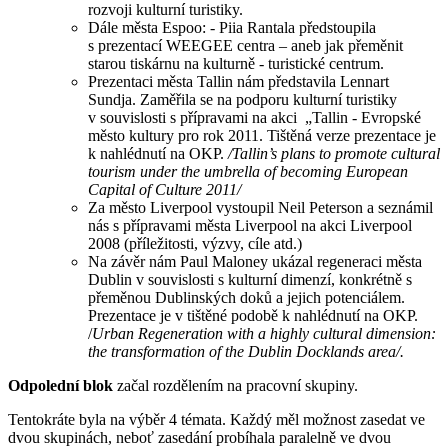
rozvoji kulturní turistiky.
Dále města Espoo: - Piia Rantala předstoupila
s prezentací WEEGEE centra – aneb jak přeměnit
starou tiskárnu na kulturně - turistické centrum.
Prezentaci města Tallin nám představila Lennart
Sundja. Zaměřila se na podporu kulturní turistiky
v souvislosti s přípravami na akci „Tallin - Evropské
město kultury pro rok 2011. Tištěná verze prezentace je
k nahlédnutí na OKP.
/Tallin’s plans to promote cultural
tourism under the umbrella of becoming European
Capital of Culture 2011/
Za město Liverpool vystoupil Neil Peterson a seznámil
nás s přípravami města Liverpool na akci Liverpool
2008 (příležitosti, výzvy, cíle atd.)
Na závěr nám Paul Maloney ukázal regeneraci města
Dublin v souvislosti s kulturní dimenzí, konkrétně s
přeměnou Dublinských doků a jejich potenciálem.
Prezentace je v tištěné podobě k nahlédnutí na OKP.
/
Urban Regeneration with a highly cultural dimension:
the transformation of the Dublin Docklands area/.
Odpolední blok
začal rozdělením na pracovní skupiny.
Tentokráte byla na výběr 4 témata. Každý měl možnost zasedat ve
dvou skupinách, neboť zasedání probíhala paralelně ve dvou