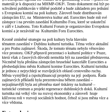
materiál je k dispozici na MHMP-OKP/. Tento dokument má být po
schválení publikován v tištěné podobě a bude základem pro jednání
s Evropskou komisí na poli kultury. Zároveň bude distribuován
zástupcům EU, na Ministerstva kultur atd. Eurocities bude mít své
zástupce i na prvním zasedání Kulturního Fora, které se uskuteční
v září v Lisabonu. Toto Kulturní Forum je organizováno Evropskou
komisí a je nezávislé na Kulturním Foru Eurocities.
Kromě zmíněné strategie na poli kultury byla hlavním
tématem zasedání v Dublinu kulturní turistika. Téma velice aktuální
a pro Prahu zajímavé. Škoda, že tomuto tématu nebylo věnováno
více prostoru. OKP připravil prezentaci o kulturní politice v Praze,
která však z časových důvodů nemohla být na zasedání představena.
Nicméně byla předána zástupcům bruselské kanceláře Eurocities a
předsedajícímu městu Kulturní komise Eurocities. Kulturní turistika
je jednou z nejrychleji se rozvíjejících oblastí cestovního ruchu.
Města vymýšlejí a (spolu)financují projekty na její podporu. Řada
zajímavých příkladů byla prezentována během zasedání –
nejzajímavější byla asi přeměna staré tiskárny na kulturně –
turistické centrum a projekt regenerace dublinských doků. Kulturní
turistika má velký vliv na rozvoj ekonomiky a zároveň hraje
klíčovou roli v rozvoji sociálních hodnot, čehož si jsou města více a
více vědoma.