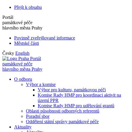
Přejít k obsahu
Portál
památkové péče
hlavního města Prahy
Povinně zveřejňované informace
Městské části
Česky
English
Portál
památkové péče
hlavního města Prahy
O odboru
Výbor a komise
Výbor pro kulturu, památkovou péči
Komise Rady HMP pro koordinaci aktivit na
území PPR
Komise Rady HMP pro udělování grantů
Oblasti působnosti odborných referentů
Poradní sbor
Oddělení státní správy památkové péče
Aktuality