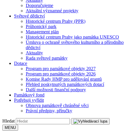
Aktuality
Doporučujeme
Aktuální významné projekty
Světové dědictví
Historické centrum Prahy (PPR)
Průhonický park
Management plán
Historické centrum Prahy jako památka UNESCO
Úmluva o ochraně světového kulturního a přírodního
dědictví
Aktuality
Rada světové památky
Dotace
Program pro památkové objekty 2027
Program pro památkové objekty 2026
Komise Rady HMP pro udělování grantů
Přehled poskytnutých památkových dotací
Další možnosti finanční podpory
Památkový fond
Potřebuji vyřídit
Obnova památkově chráněné věci
Právní předpisy, příručky
Hledat
MENU