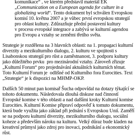
komunikace“ , ve kterém představil materiál EK
„
Communication on a European agenda for culture in a
globalizing world
“. Tento dokument byl schválen Evropskou
komisí 10. května 2007 a je vůbec první evropskou strategií
pro oblast kultury. Zdůrazňuje přední postavení kultury
v procesu evropské integrace a zabývá se kulturní agendou
pro Evropu a vztahy se zeměmi třetího světa.
Strategie je rozdělena na 3 hlavních oblasti: na 1. propagaci kulturní
diverzity a mezikulturního dialogu, 2. kulturu ve spojitosti s
Lisabonskou strategií pro růst a zaměstnanost, 3. podporu kultury
jako důležitého prvku pro mezinárodní vztahy. Zároveň zřizuje
„Kulturní Forum“ pro projednávání aktuálních kulturních témat.
Toto Kulturní Forum je odlišné od Kulturního fora Eurocities. Text
„Strategie“ je k dispozici na MHMP-OKP.
Dalších 50 minut pan komisař Šucha odpovídal na dotazy týkající se
tohoto dokumentu. Následovala dlouhá diskuse nad činností
Evropské komise v této oblasti a nad dalšími kroky Kulturní komise
Eurocities. Kulturní Komise připraví odpověď k tomuto dokumentu,
která bude využita jako základ při jednání s Evropskou Unií. Zaměří
se na podporu kulturní diverzity, mezikulturního dialogu, sociální
koheze a především nároku na kulturu. Velký důraz bude kladen na
kreativní průmysl jako zdroj pro inovaci, podnikání a ekonomický
růst.