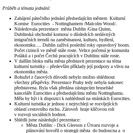
Průběh a témata jednání:
Zahájení pátečního jednání předsedajícím městem Kulturní
Komise Eurocities - Nottinghamem /Malcolm Wood/.
Následovala prezentace města Dublin /Gina Quinn,
Dublinská obchodní komora/ o důsledcích nedávných
imigračních trendů na zaměstnanost, kulturu, bydlení,
ekonomiku…. Dublin zažívá poslední roky opravdový boom.
Počet cizinců ve městě stále roste. Velice početná je komunita
Poláků a i počet Čechů pracujících v Dublinu stále roste.
V dalším bloku měla města představit prezentace na téma
kulturní turistiky – především příklady její podpory a vlivu na
ekonomiku města.
Bohužel z časových důvodů nebylo možno shlédnout
všechny příspěvky. Prezentace Prahy tedy nebyla nakonec
představena. Byla však předána zástupcům bruselské
kanceláře Eurocities a předsedajícímu městu Nottinghamu.
Měla by být i k dispozici k nahlédnutí na stránkách Eurocities.
Kulturní turistika je jednou z nejrychleji se rozvíjejících
oblastí cestovního ruchu. Zároveň hraje klíčovou roli
v rozvoji sociálních hodnot.
Shlédli jsme následující prezentace:
Města Dublin: - Dick Gleeson z Útvaru rozvoje a
plánování hovořil o strategii města do budoucna a o