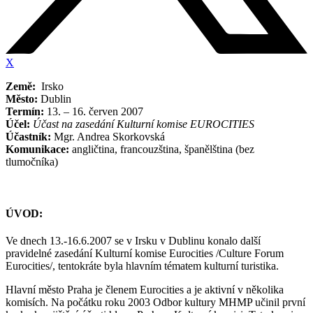
X
Země:
Irsko
Město:
Dublin
Termín:
13. – 16. červen 2007
Účel:
Účast na zasedání Kulturní komise EUROCITIES
Účastník:
Mgr. Andrea Skorkovská
Komunikace:
angličtina, francouzština, španělština (bez
tlumočníka)
ÚVOD:
Ve dnech 13.-16.6.2007 se v Irsku v Dublinu konalo další
pravidelné zasedání Kulturní komise Eurocities /Culture Forum
Eurocities/, tentokráte byla hlavním tématem kulturní turistika.
Hlavní město Praha je členem Eurocities a je aktivní v několika
komisích. Na počátku roku 2003 Odbor kultury MHMP učinil první