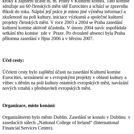
kroky k zajištění účasti hl. m. Prahy v Kulturní komisi. Tato komise
sdružuje asi 60 členských měst sítě Eurocities a schází se zpravidla
třikrát do roka. Náplní její práce je mimo jiné výměna informací a
zkušeností na poli kultury, iniciace výzkumů a společné kulturní
projekty členských měst. V roce 2003 a 2004 se Praha zasedání
kulturní komise aktivně účastnila. V únoru 2004 navíc uspořádala
setkání této komise zde v Praze. Po dvouleté absenci byla Praha
přítomna zasedání v říjnu 2006 a v březnu 2007.
Účel cesty:
Účelem cesty bylo zajištění účasti na zasedání Kulturní komise
Eurocities, seznámení se s evropskými projekty v oblasti kultury a
vůbec s děním na poli kultury ostatních evropských měst, navázání
nových vztahů s představiteli evropských měst.
Organizace, místo konání:
Organizátorem bylo město Dublin. Zasedání se konalo v Dublinu v
zasedacích sálech „National College of Ireland“ (International
Financial Services Centre).