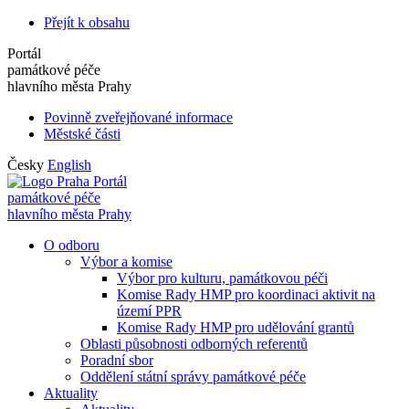
Přejít k obsahu
Portál
památkové péče
hlavního města Prahy
Povinně zveřejňované informace
Městské části
Česky
English
Portál
památkové péče
hlavního města Prahy
O odboru
Výbor a komise
Výbor pro kulturu, památkovou péči
Komise Rady HMP pro koordinaci aktivit na
území PPR
Komise Rady HMP pro udělování grantů
Oblasti působnosti odborných referentů
Poradní sbor
Oddělení státní správy památkové péče
Aktuality