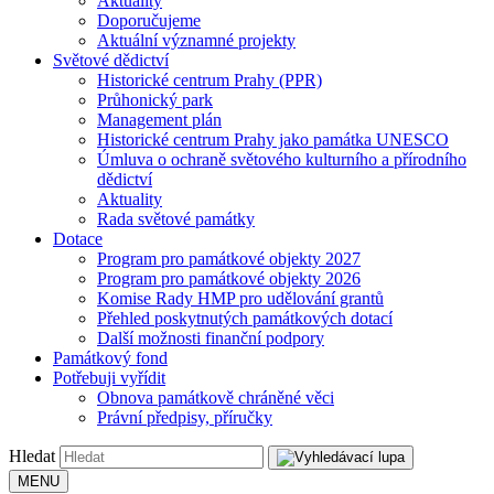
Aktuality
Doporučujeme
Aktuální významné projekty
Světové dědictví
Historické centrum Prahy (PPR)
Průhonický park
Management plán
Historické centrum Prahy jako památka UNESCO
Úmluva o ochraně světového kulturního a přírodního
dědictví
Aktuality
Rada světové památky
Dotace
Program pro památkové objekty 2027
Program pro památkové objekty 2026
Komise Rady HMP pro udělování grantů
Přehled poskytnutých památkových dotací
Další možnosti finanční podpory
Památkový fond
Potřebuji vyřídit
Obnova památkově chráněné věci
Právní předpisy, příručky
Hledat
MENU