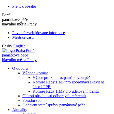
Přejít k obsahu
Portál
památkové péče
hlavního města Prahy
Povinně zveřejňované informace
Městské části
Česky
English
Portál
památkové péče
hlavního města Prahy
O odboru
Výbor a komise
Výbor pro kulturu, památkovou péči
Komise Rady HMP pro koordinaci aktivit na
území PPR
Komise Rady HMP pro udělování grantů
Oblasti působnosti odborných referentů
Poradní sbor
Oddělení státní správy památkové péče
Aktuality