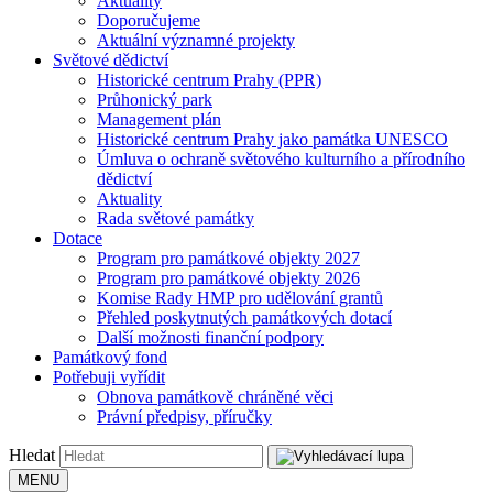
Aktuality
Doporučujeme
Aktuální významné projekty
Světové dědictví
Historické centrum Prahy (PPR)
Průhonický park
Management plán
Historické centrum Prahy jako památka UNESCO
Úmluva o ochraně světového kulturního a přírodního
dědictví
Aktuality
Rada světové památky
Dotace
Program pro památkové objekty 2027
Program pro památkové objekty 2026
Komise Rady HMP pro udělování grantů
Přehled poskytnutých památkových dotací
Další možnosti finanční podpory
Památkový fond
Potřebuji vyřídit
Obnova památkově chráněné věci
Právní předpisy, příručky
Hledat
MENU