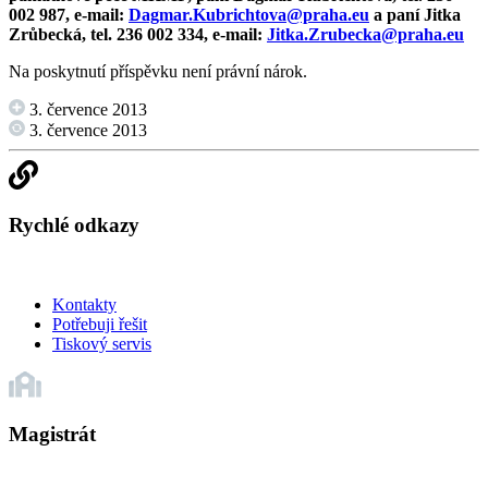
002 987, e-mail:
Dagmar.Kubrichtova@praha.eu
a paní Jitka
Zrůbecká, tel. 236 002 334, e-mail:
Jitka.Zrubecka@praha.eu
Na poskytnutí příspěvku není právní nárok.
3. července 2013
3. července 2013
Rychlé odkazy
Kontakty
Potřebuji řešit
Tiskový servis
Magistrát