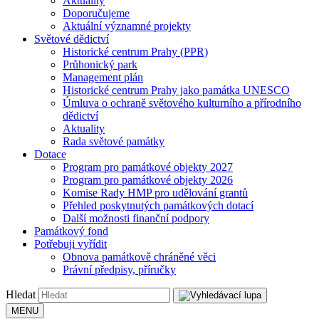
Aktuality
Doporučujeme
Aktuální významné projekty
Světové dědictví
Historické centrum Prahy (PPR)
Průhonický park
Management plán
Historické centrum Prahy jako památka UNESCO
Úmluva o ochraně světového kulturního a přírodního
dědictví
Aktuality
Rada světové památky
Dotace
Program pro památkové objekty 2027
Program pro památkové objekty 2026
Komise Rady HMP pro udělování grantů
Přehled poskytnutých památkových dotací
Další možnosti finanční podpory
Památkový fond
Potřebuji vyřídit
Obnova památkově chráněné věci
Právní předpisy, příručky
Hledat
MENU