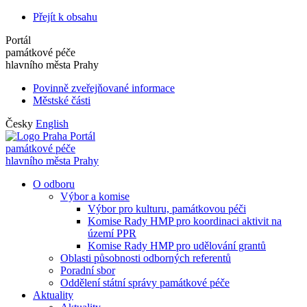
Přejít k obsahu
Portál
památkové péče
hlavního města Prahy
Povinně zveřejňované informace
Městské části
Česky
English
Portál
památkové péče
hlavního města Prahy
O odboru
Výbor a komise
Výbor pro kulturu, památkovou péči
Komise Rady HMP pro koordinaci aktivit na
území PPR
Komise Rady HMP pro udělování grantů
Oblasti působnosti odborných referentů
Poradní sbor
Oddělení státní správy památkové péče
Aktuality