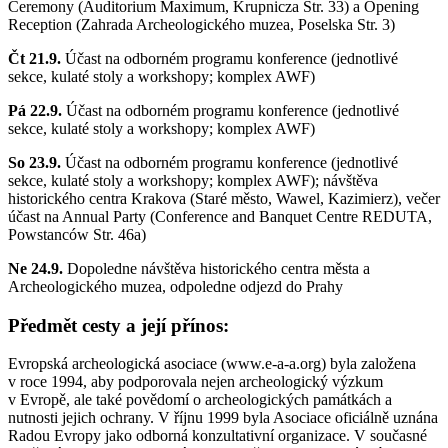
Ceremony (Auditorium Maximum, Krupnicza Str. 33) a Opening
Reception (Zahrada Archeologického muzea, Poselska Str. 3)
Čt 21.9.
Účast na odborném programu konference (jednotlivé
sekce, kulaté stoly a workshopy; komplex AWF)
Pá 22.9.
Účast na odborném programu konference (jednotlivé
sekce, kulaté stoly a workshopy; komplex AWF)
So 23.9.
Účast na odborném programu konference (jednotlivé
sekce, kulaté stoly a workshopy; komplex AWF); návštěva
historického centra Krakova (Staré město, Wawel, Kazimierz), večer
účast na Annual Party (Conference and Banquet Centre REDUTA,
Powstanców Str. 46a)
Ne 24.9.
Dopoledne návštěva historického centra města a
Archeologického muzea, odpoledne odjezd do Prahy
Předmět cesty a její přínos:
Evropská archeologická asociace (www.e-a-a.org) byla založena
v roce 1994, aby podporovala nejen archeologický výzkum
v Evropě, ale také povědomí o archeologických památkách a
nutnosti jejich ochrany. V říjnu 1999 byla Asociace oficiálně uznána
Radou Evropy jako odborná konzultativní organizace. V současné