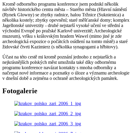
Kromě odborného programu konference jsem podnikl několik
návštěv historického centra města – Starého města (Hlavní náměstí
(Rynek Glowny) se zbytky radnice, halou Tržnice (Suknienica) a
několika kostely; zbytky opevnění; staré měšťanské domy; komplex
Jagellonské univerzity - druhé nejstarší vysoké učení ve střední a
východní Evropě po pražské Karlově univerzitě; Archeologické
muzeum), vršku s královským hradem Wawel (mimo jiné je zde
archeologická expozice o počátcích osídlení na tomto místě) a staré
židovské čtvrti Kazimierz (s několika synagogami a hřbitovy).
Účast na této cestě mi kromě poznání jednoho z nejstarších a
nejkrásnějších polských měst umožnila také díky odbornému
programu konference navázat kontakty s mnoha odborníky a
načerpat nové informace a poznatky o úloze a významu archeologie
v dnešní době a zejména o ochraně archeologických památek.
Fotogalerie