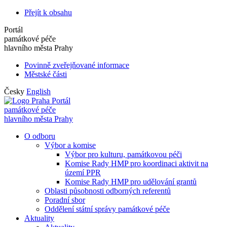
Přejít k obsahu
Portál
památkové péče
hlavního města Prahy
Povinně zveřejňované informace
Městské části
Česky
English
Portál
památkové péče
hlavního města Prahy
O odboru
Výbor a komise
Výbor pro kulturu, památkovou péči
Komise Rady HMP pro koordinaci aktivit na
území PPR
Komise Rady HMP pro udělování grantů
Oblasti působnosti odborných referentů
Poradní sbor
Oddělení státní správy památkové péče
Aktuality