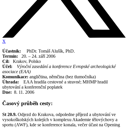
X
Účastník:
PhDr. Tomáš Alušík, PhD.
Termín:
20. – 24. září 2006
Cíl:
Krakov, Polsko
Účel:
Výroční zasedání a konference Evropské archeologické
asociace (EAA)
Komunikace:
angličtina, němčina (bez tlumočníka)
Úhrada:
EAA hradila cestovné a stravné; MHMP hradil
ubytování a konferenční poplatek
Dne:
8. 11. 2006
Časový průběh cesty:
St 20.9.
Odjezd do Krakova, odpoledne příjezd a ubytování ve
vysokoškolských kolejích v komplexu Akademie tělovýchovy a
sportu (AWF), kde se konference konala, večer účast na Opening