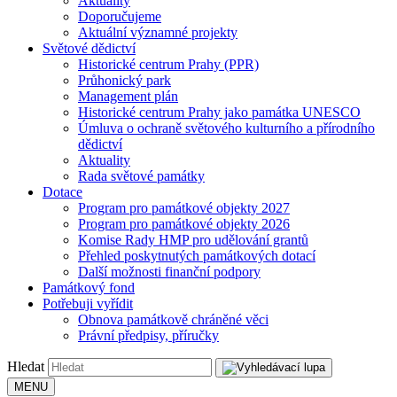
Aktuality
Doporučujeme
Aktuální významné projekty
Světové dědictví
Historické centrum Prahy (PPR)
Průhonický park
Management plán
Historické centrum Prahy jako památka UNESCO
Úmluva o ochraně světového kulturního a přírodního
dědictví
Aktuality
Rada světové památky
Dotace
Program pro památkové objekty 2027
Program pro památkové objekty 2026
Komise Rady HMP pro udělování grantů
Přehled poskytnutých památkových dotací
Další možnosti finanční podpory
Památkový fond
Potřebuji vyřídit
Obnova památkově chráněné věci
Právní předpisy, příručky
Hledat
MENU