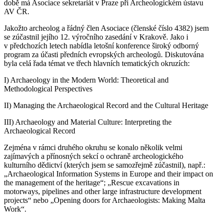
době má Asociace sekretariát v Praze při Archeologickém ústavu
AV ČR.
Jakožto archeolog a řádný člen Asociace (členské číslo 4382) jsem
se zúčastnil jejího 12. výročního zasedání v Krakově. Jako i
v předchozích letech nabídla letošní konference široký odborný
program za účasti předních evropských archeologů. Diskutována
byla celá řada témat ve třech hlavních tematických okruzích:
I) Archaeology in the Modern World: Theoretical and
Methodological Perspectives
II) Managing the Archaeological Record and the Cultural Heritage
III) Archaeology and Material Culture: Interpreting the
Archaeological Record
Zejména v rámci druhého okruhu se konalo několik velmi
zajímavých a přínosných sekcí o ochraně archeologického
kulturního dědictví (kterých jsem se samozřejmě zúčastnil), např.:
„Archaeological Information Systems in Europe and their impact on
the management of the heritage“; „Rescue excavations in
motorways, pipelines and other large infrastructure development
projects“ nebo „Opening doors for Archaeologists: Making Malta
Work“.