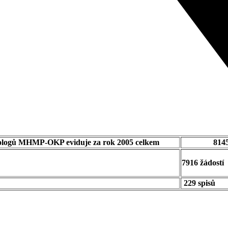
ologů
MHMP-OKP eviduje za rok 2005 celkem
8145
7916 žádostí
229 spisů