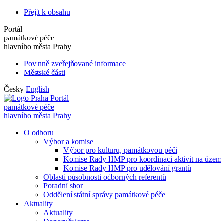
Přejít k obsahu
Portál
památkové péče
hlavního města Prahy
Povinně zveřejňované informace
Městské části
Česky
English
Portál
památkové péče
hlavního města Prahy
O odboru
Výbor a komise
Výbor pro kulturu, památkovou péči
Komise Rady HMP pro koordinaci aktivit na úze
Komise Rady HMP pro udělování grantů
Oblasti působnosti odborných referentů
Poradní sbor
Oddělení státní správy památkové péče
Aktuality
Aktuality