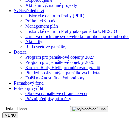
Doporučujeme
Aktuální významné projekty
Světové dědictví
Historické centrum Prahy (PPR)
Průhonický park
Management plán
Historické centrum Prahy jako památka UNESCO
Úmluva o ochraně světového kulturního a přírodního děd
Aktuality
Rada světové památky
Dotace
Program pro památkové objekty 2027
Program pro památkové objekty 2026
Komise Rady HMP pro udělování grantů
Přehled poskytnutých památkových dotací
Další možnosti finanční podpory
Památkový fond
Potřebuji vyřídit
Obnova památkově chráněné věci
Právní předpisy, příručky
Hledat
MENU