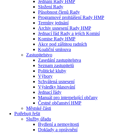
Jednání Rady HMP
Složení Rady
Působnost členů Rady
Programové prohlášení Rady HMP
Termíny jednání
Archiv usnesení Rady HMP
Jednací řád Rady a jejích Komisí
Komise Rady HMP
Akce pod záštitou radních
Koaliční smlouva
Zastupitelstvo
Zasedání zastupitelstva
Seznam zastupitelů
Politické kluby
Výbory
Schválená usnesení
Výsledky hlasování
Jednací řády
Manuál pro interpelující občany
Čestné občanství HMP
Městské části
Potřebuji řešit
Služby úřadu
Bydlení a nemovitosti
Doklady a oprávnění