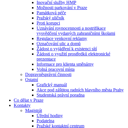
Inovační služby HMP
Možnosti parkování v Praze
Památková péče
Pražský uličník
Proti korupci
Uznávání rovnocennosti a nostrifikace
vysvědčení vydaných zahraničními školami
Regulace venkovní reklamy
Označování ulic a domů
Žádost o vyjádření k existenci sítí
Žádosti o využití prostředků elektronické
prezentace
Informace pro klienta směnárny
Volná pracovní místa
Dopravněsprávní činnosti
Ostatní
Grafický manuál
Akce pod záštitou radních hlavního města Prahy
Studentská právní poradna
Co dělat v Praze
Kontakty
Magistrát
Úřední hodiny
Podatelna
Pražské kontaktní centrum