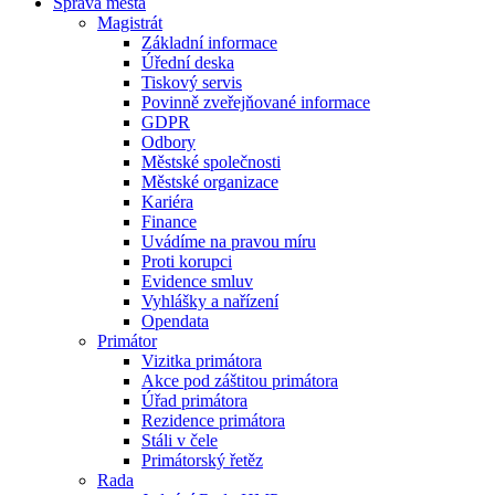
Správa města
Magistrát
Základní informace
Úřední deska
Tiskový servis
Povinně zveřejňované informace
GDPR
Odbory
Městské společnosti
Městské organizace
Kariéra
Finance
Uvádíme na pravou míru
Proti korupci
Evidence smluv
Vyhlášky a nařízení
Opendata
Primátor
Vizitka primátora
Akce pod záštitou primátora
Úřad primátora
Rezidence primátora
Stáli v čele
Primátorský řetěz
Rada