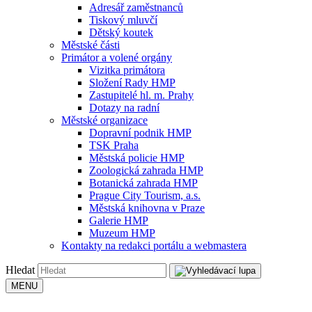
Adresář zaměstnanců
Tiskový mluvčí
Dětský koutek
Městské části
Primátor a volené orgány
Vizitka primátora
Složení Rady HMP
Zastupitelé hl. m. Prahy
Dotazy na radní
Městské organizace
Dopravní podnik HMP
TSK Praha
Městská policie HMP
Zoologická zahrada HMP
Botanická zahrada HMP
Prague City Tourism, a.s.
Městská knihovna v Praze
Galerie HMP
Muzeum HMP
Kontakty na redakci portálu a webmastera
Hledat
MENU