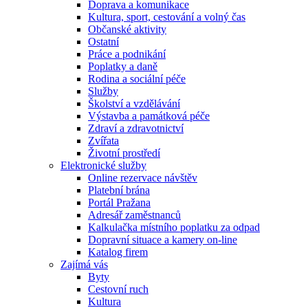
Doprava a komunikace
Kultura, sport, cestování a volný čas
Občanské aktivity
Ostatní
Práce a podnikání
Poplatky a daně
Rodina a sociální péče
Služby
Školství a vzdělávání
Výstavba a památková péče
Zdraví a zdravotnictví
Zvířata
Životní prostředí
Elektronické služby
Online rezervace návštěv
Platební brána
Portál Pražana
Adresář zaměstnanců
Kalkulačka místního poplatku za odpad
Dopravní situace a kamery on-line
Katalog firem
Zajímá vás
Byty
Cestovní ruch
Kultura