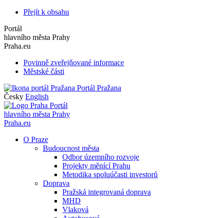
Přejít k obsahu
Portál
hlavního města Prahy
Praha.eu
Povinně zveřejňované informace
Městské části
Portál Pražana
Česky
English
Portál
hlavního města Prahy
Praha.eu
O Praze
Budoucnost města
Odbor územního rozvoje
Projekty měnící Prahu
Metodika spoluúčasti investorů
Doprava
Pražská integrovaná doprava
MHD
Vlaková