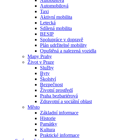
Autobusová
Automobilová
Taxi
Aktivní mobilita
Letecká
Sdílená mobilita
BESIP
Spolupráce v dopravě
Plán udržitelné mobility
Opuštěná a nalezená vozidla
Mapy Prahy
Život v Praze
Služby
Byty
Školství
Bezpečnost
Životní prostředí
Praha bezbariérová
Zdravotní a sociální oblast
Město
Základní informace
Historie
Památky
Kultura
Praktické informace