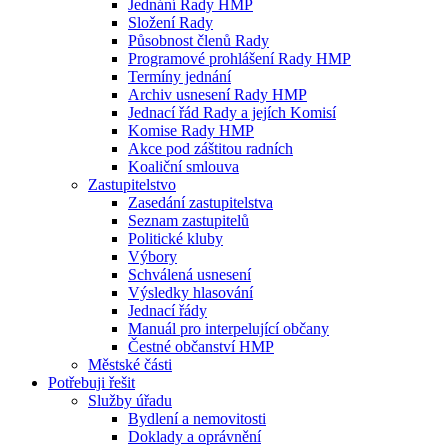
Jednání Rady HMP
Složení Rady
Působnost členů Rady
Programové prohlášení Rady HMP
Termíny jednání
Archiv usnesení Rady HMP
Jednací řád Rady a jejích Komisí
Komise Rady HMP
Akce pod záštitou radních
Koaliční smlouva
Zastupitelstvo
Zasedání zastupitelstva
Seznam zastupitelů
Politické kluby
Výbory
Schválená usnesení
Výsledky hlasování
Jednací řády
Manuál pro interpelující občany
Čestné občanství HMP
Městské části
Potřebuji řešit
Služby úřadu
Bydlení a nemovitosti
Doklady a oprávnění