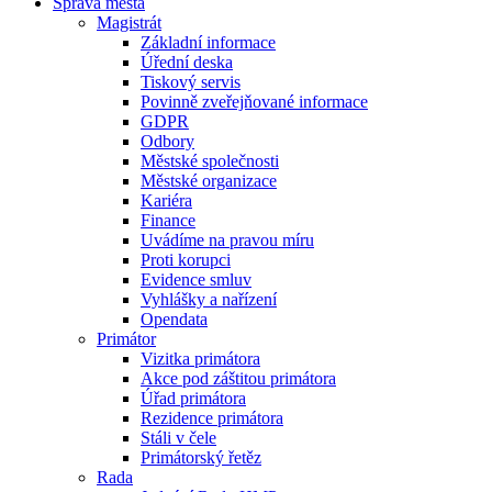
Správa města
Magistrát
Základní informace
Úřední deska
Tiskový servis
Povinně zveřejňované informace
GDPR
Odbory
Městské společnosti
Městské organizace
Kariéra
Finance
Uvádíme na pravou míru
Proti korupci
Evidence smluv
Vyhlášky a nařízení
Opendata
Primátor
Vizitka primátora
Akce pod záštitou primátora
Úřad primátora
Rezidence primátora
Stáli v čele
Primátorský řetěz
Rada