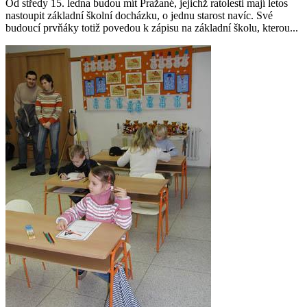
Od středy 15. ledna budou mít Pražané, jejichž ratolesti mají letos
nastoupit základní školní docházku, o jednu starost navíc. Své
budoucí prvňáky totiž povedou k zápisu na základní školu, kterou...