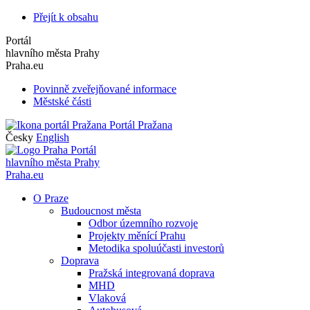
Přejít k obsahu
Portál
hlavního města Prahy
Praha.eu
Povinně zveřejňované informace
Městské části
Portál Pražana
Česky
English
Portál
hlavního města Prahy
Praha.eu
O Praze
Budoucnost města
Odbor územního rozvoje
Projekty měnící Prahu
Metodika spoluúčasti investorů
Doprava
Pražská integrovaná doprava
MHD
Vlaková