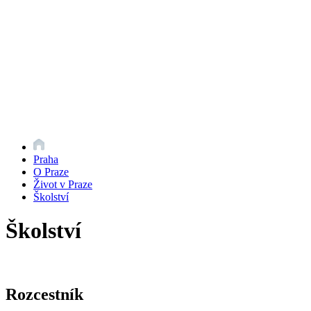
Praha
O Praze
Život v Praze
Školství
Školství
Rozcestník