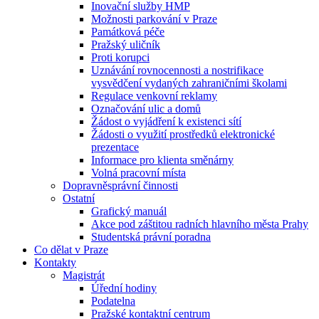
Inovační služby HMP
Možnosti parkování v Praze
Památková péče
Pražský uličník
Proti korupci
Uznávání rovnocennosti a nostrifikace
vysvědčení vydaných zahraničními školami
Regulace venkovní reklamy
Označování ulic a domů
Žádost o vyjádření k existenci sítí
Žádosti o využití prostředků elektronické
prezentace
Informace pro klienta směnárny
Volná pracovní místa
Dopravněsprávní činnosti
Ostatní
Grafický manuál
Akce pod záštitou radních hlavního města Prahy
Studentská právní poradna
Co dělat v Praze
Kontakty
Magistrát
Úřední hodiny
Podatelna
Pražské kontaktní centrum