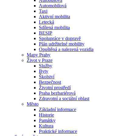
Autobusová
Automobilová
Taxi
Aktivní mobilita
Letecká
Sdílená mobilita
BESIP
Spolupráce v dopravě
Plán udržitelné mobility
Opuštěná a nalezená vozidla
Mapy Prahy
Život v Praze
Služby
Byty
Školství
Bezpečnost
Životní prostředí
Praha bezbariérová
Zdravotní a sociální oblast
Město
Základní informace
Historie
Památky
Kultura
Praktické informace