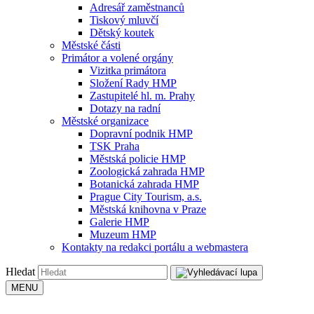
Adresář zaměstnanců
Tiskový mluvčí
Dětský koutek
Městské části
Primátor a volené orgány
Vizitka primátora
Složení Rady HMP
Zastupitelé hl. m. Prahy
Dotazy na radní
Městské organizace
Dopravní podnik HMP
TSK Praha
Městská policie HMP
Zoologická zahrada HMP
Botanická zahrada HMP
Prague City Tourism, a.s.
Městská knihovna v Praze
Galerie HMP
Muzeum HMP
Kontakty na redakci portálu a webmastera
Hledat
MENU