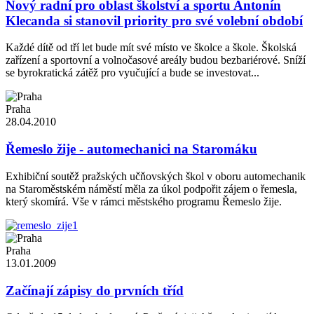
Nový radní pro oblast školství a sportu Antonín
Klecanda si stanovil priority pro své volební období
Každé dítě od tří let bude mít své místo ve školce a škole. Školská
zařízení a sportovní a volnočasové areály budou bezbariérové. Sníží
se byrokratická zátěž pro vyučující a bude se investovat...
Praha
28.04.2010
Řemeslo žije - automechanici na Staromáku
Exhibiční soutěž pražských učňovských škol v oboru automechanik
na Staroměstském náměstí měla za úkol podpořit zájem o řemesla,
který skomírá. Vše v rámci městského programu Řemeslo žije.
Praha
13.01.2009
Začínají zápisy do prvních tříd