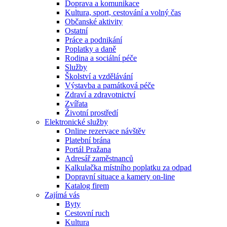
Doprava a komunikace
Kultura, sport, cestování a volný čas
Občanské aktivity
Ostatní
Práce a podnikání
Poplatky a daně
Rodina a sociální péče
Služby
Školství a vzdělávání
Výstavba a památková péče
Zdraví a zdravotnictví
Zvířata
Životní prostředí
Elektronické služby
Online rezervace návštěv
Platební brána
Portál Pražana
Adresář zaměstnanců
Kalkulačka místního poplatku za odpad
Dopravní situace a kamery on-line
Katalog firem
Zajímá vás
Byty
Cestovní ruch
Kultura