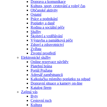
Doprava a komunikace
Kultura, sport, cestování a volný čas
Občanské aktivity
Ostatní
Práce a podnikání
Poplatky a daně
Rodina a sociální péče
Služby
Školství a vzdělávání
Výstavba a památková péče
Zdraví a zdravotnictví
Zvířata
Životní prostředí
Elektronické služby
Online rezervace návštěv
Platební brána
Portál Pražana
Adresář zaměstnanců
Kalkulačka místního poplatku za odpad
Dopravní situace a kamery on-line
Katalog firem
Zajímá vás
Byty
Cestovní ruch
Kultura