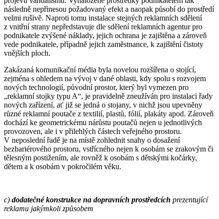
projevů vandalismu. Vynaložené prostředky podnikatelem tak
následně nepřinesou požadovaný efekt a naopak působí do prostředí
velmi rušivě. Naproti tomu instalace stejných reklamních sdělení
z vnitřní strany nepředstavuje dle sdělení reklamních agentur pro
podnikatele zvýšené náklady, jejich ochrana je zajištěna a zároveň
vede podnikatele, případně jejich zaměstnance, k zajištění čistoty
vnějších ploch.
Zakázaná komunikační média byla novelou rozšířena o stojící,
zejména s ohledem na vývoj v dané oblasti, kdy spolu s rozvojem
nových technologií, původní prostor, který byl vymezen pro
„reklamní stojky typu A“, je pravidelně zneužíván pro instalaci řady
nových zařízení, ať již se jedná o stojany, v nichž jsou upevněny
různé reklamní poutače z textilií, plastů, fólií, plakáty apod. Zároveň
dochází ke geometrickému nárůstu poutačů nejen u jednotlivých
provozoven, ale i v přilehlých částech veřejného prostoru.
V neposlední řadě je na místě zohlednit snahy o dosažení
bezbariérového prostoru, vstřícného nejen k osobám se zrakovým či
tělesným postižením, ale rovněž k osobám s dětskými kočárky,
dětem a k osobám v pokročilém věku.
c)
dodatečné konstrukce na dopravních prostředcích
prezentující
reklamu jakýmkoli způsobem