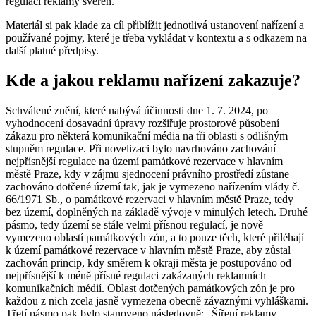
regulaci reklamy svěřen.
Materiál si pak klade za cíl přiblížit jednotlivá ustanovení nařízení a
používané pojmy, které je třeba vykládat v kontextu a s odkazem na
další platné předpisy.
Kde a jakou reklamu nařízení zakazuje?
Schválené znění, které nabývá účinnosti dne 1. 7. 2024, po
vyhodnocení dosavadní úpravy rozšiřuje prostorové působení
zákazu pro některá komunikační média na tři oblasti s odlišným
stupněm regulace. Při novelizaci bylo navrhováno zachování
nejpřísnější regulace na území památkové rezervace v hlavním
městě Praze, kdy v zájmu sjednocení právního prostředí zůstane
zachováno dotčené území tak, jak je vymezeno nařízením vlády č.
66/1971 Sb., o památkové rezervaci v hlavním městě Praze, tedy
bez území, doplněných na základě vývoje v minulých letech. Druhé
pásmo, tedy území se stále velmi přísnou regulací, je nově
vymezeno oblastí památkových zón, a to pouze těch, které přiléhají
k území památkové rezervace v hlavním městě Praze, aby zůstal
zachován princip, kdy směrem k okraji města je postupováno od
nejpřísnější k méně přísné regulaci zakázaných reklamních
komunikačních médií. Oblast dotčených památkových zón je pro
každou z nich zcela jasně vymezena obecně závaznými vyhláškami.
Třetí pásmo pak bylo stanoveno následovně: „Šíření reklamy