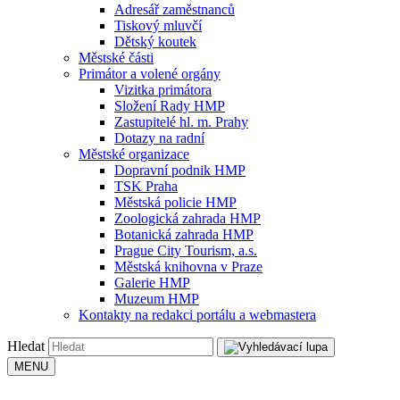
Adresář zaměstnanců
Tiskový mluvčí
Dětský koutek
Městské části
Primátor a volené orgány
Vizitka primátora
Složení Rady HMP
Zastupitelé hl. m. Prahy
Dotazy na radní
Městské organizace
Dopravní podnik HMP
TSK Praha
Městská policie HMP
Zoologická zahrada HMP
Botanická zahrada HMP
Prague City Tourism, a.s.
Městská knihovna v Praze
Galerie HMP
Muzeum HMP
Kontakty na redakci portálu a webmastera
Hledat
MENU