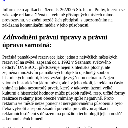
Informace o aplikaci nařízení č. 26/2005 Sb. hl. m. Prahy, kterým se
zakazuje reklama šířená na veřejně přístupných místech mimo
provozovnu, ve znění pozdějších předpisů, s upozorněním na
zakázaná komunikační média v jeho působnosti.
Zdůvodnění právní úpravy a právní
úprava samotná:
Pražská památková rezervace jako jedna z největších městských
rezervací na světě, zapsaná od r. 1992 v Seznamu světového
dědictví UNESCO, představuje nejen z hlediska plochy, ale
zejména množstvím památkových objektů ojedinělý soubor
historických hodnot, který vyžaduje zvýšenou ochranu. Nejen
v tomto historickém jádru města, ale i v jeho okolí, je reklama často
vnímána jako nesourodý prvek, který v takovém území velké
kulturní a historické hodnoty může působit rušivě, resp. určité formy
realizace reklamy jsou obecně vnímány spíše negativně. Proto
reklamu ve městě nelze ponechat neregulovanému působení a bylo
třeba vytvořit alespoň zásadní pravidla pro citlivou aplikaci
reklamních sdělení s důrazem na použitou technologii jejich nosičů
– komunikačních médií.