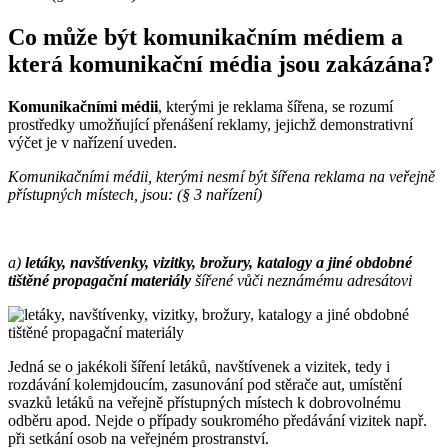
Co může být komunikačním médiem a
která komunikační média jsou zakázána?
Komunikačními médii
, kterými je reklama šířena, se rozumí
prostředky umožňující přenášení reklamy, jejichž demonstrativní
výčet je v nařízení uveden.
Komunikačními médii, kterými nesmí být šířena reklama na veřejně
přístupných místech, jsou: (§ 3 nařízení)
a)
letáky, navštívenky, vizitky, brožury, katalogy a jiné obdobné
tištěné propagační materiály
šířené vůči neznámému adresátovi
Jedná se o jakékoli šíření letáků, navštívenek a vizitek, tedy i
rozdávání kolemjdoucím, zasunování pod stěrače aut, umístění
svazků letáků na veřejně přístupných místech k dobrovolnému
odběru apod. Nejde o případy soukromého předávání vizitek např.
při setkání osob na veřejném prostranství.