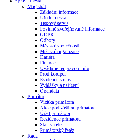
Správa města
Magistrát
Základní informace
Úřední deska
Tiskový servis
Povinně zveřejňované informace
GDPR
Odbory
Městské společnosti
Městské organizace
Kariéra
Finance
Uvádíme na pravou míru
Proti korupci
Evidence smluv
Vyhlášky a nařízení
Opendata
Primátor
Vizitka primátora
Akce pod záštitou primátora
Úřad primátora
Rezidence primátora
Stáli v čele
Primátorský řetěz
Rada