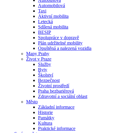
Autobusová
Automobilová
Taxi
Aktivní mobilita
Letecká
Sdílená mobilita
BESIP
Spolupráce v dopravě
Plán udržitelné mobility
Opuštěná a nalezená vozidla
Mapy Prahy
Život v Praze
Služby
Byty
Školství
Bezpečnost
Životní prostředí
Praha bezbariérová
Zdravotní a sociální oblast
Město
Základní informace
Historie
Památky
Kultura
Praktické informace