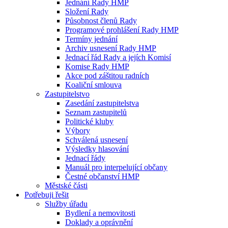
Jednání Rady HMP
Složení Rady
Působnost členů Rady
Programové prohlášení Rady HMP
Termíny jednání
Archiv usnesení Rady HMP
Jednací řád Rady a jejích Komisí
Komise Rady HMP
Akce pod záštitou radních
Koaliční smlouva
Zastupitelstvo
Zasedání zastupitelstva
Seznam zastupitelů
Politické kluby
Výbory
Schválená usnesení
Výsledky hlasování
Jednací řády
Manuál pro interpelující občany
Čestné občanství HMP
Městské části
Potřebuji řešit
Služby úřadu
Bydlení a nemovitosti
Doklady a oprávnění