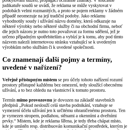
poskytování služeb, propagaci ochranné známky. V současné
judikatuře soudů se uvádí, že reklama se může vyskytovat v
podobách velmi rozmanitých, a proto se pojem reklamy v žádném
případě neomezuje na její tradiční podoby. Jako reklamu
vyhodnotily soudy i užívání názvu domény, která odkazuje na
některé výrobky nebo některé služby či na obchodní firmu, neboť
dle jejich názoru je nutno toto považovat za formu sdělení, jež je
určeno případným spotřebitelům a vybízí je k tomu, aby pod tímto
názvem nalezli internetovou stránku vztahující se k uvedeným
výrobkům nebo službám či k uvedené společnosti.
Co znamenají další pojmy a termíny,
uvedené v nařízení?
Veřejně přístupným místem
se pro účely tohoto nařízení rozumí
prostory přístupné každému bez omezení, tedy sloužící obecnému
užívání, a to bez ohledu na vlastnictví k tomuto prostoru.
Termín
mimo provozovnu
je dovozen na základě stavebních
předpisů „Pokud neslouží celá stavba podnikání, vztahuje se
vymezení účelu užívání jen k určitému ohraničenému prostoru. Ten
je vymezen stropem, podlahou, stěnami a okenními a dveřními
prvky.“ Místem, kde je reklama šířena, je tedy třeba chápat místo,
kde je umístěn resp. distribuován komunikační prostředek, kterým je