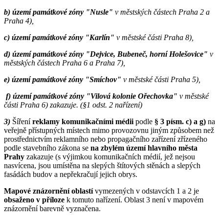
b)
území památkové zóny "Nusle"
v městských částech Praha 2 a
Praha 4),
c)
území památkové zóny "Karlín"
v městské části Praha 8),
d)
území památkové zóny "Dejvice, Bubeneč, horní Holešovice"
v
městských částech Praha 6 a Praha 7),
e)
území památkové zóny "Smíchov"
v městské části Praha 5),
f)
území památkové zóny "Vilová kolonie Ořechovka"
v městské
části Praha 6) zakazuje. (§1 odst. 2 nařízení)
3)
Šíření
reklamy komunikačními médii
podle
§ 3 písm. c) a g)
na
veřejně přístupných místech mimo provozovnu jiným způsobem než
prostřednictvím reklamního nebo propagačního zařízení zřízeného
podle stavebního zákona se
na zbylém území hlavního města
Prahy
zakazuje (s výjimkou komunikačních médií, jež nejsou
nasvícena, jsou umístěna na slepých štítových stěnách a slepých
fasádách budov a nepřekračují jejich obrys.
Mapové znázornění oblastí
vymezených v odstavcích 1 a 2 je
obsaženo v příloze
k tomuto nařízení. Oblast 3 není v mapovém
znázornění barevně vyznačena.