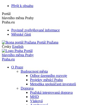
Přejít k obsahu
Portál
hlavního města Prahy
Praha.eu
Povinně zveřejňované informace
Městské části
Portál Pražana
Česky
English
Portál
hlavního města Prahy
Praha.eu
O Praze
Budoucnost města
Odbor územního rozvoje
Projekty měnící Prahu
Metodika spoluúčasti investorů
Doprava
Pražská integrovaná doprava
MHD
Vlaková