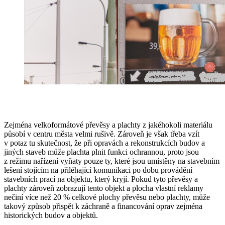
Zejména velkoformátové převěsy a plachty z jakéhokoli materiálu
působí v centru města velmi rušivě. Zároveň je však třeba vzít
v potaz tu skutečnost, že při opravách a rekonstrukcích budov a
jiných staveb může plachta plnit funkci ochrannou, proto jsou
z režimu nařízení vyňaty pouze ty, které jsou umístěny na stavebním
lešení stojícím na přiléhající komunikaci po dobu provádění
stavebních prací na objektu, který kryjí. Pokud tyto převěsy a
plachty zároveň zobrazují tento objekt a plocha vlastní reklamy
nečiní více než 20 % celkové plochy převěsu nebo plachty, může
takový způsob přispět k záchraně a financování oprav zejména
historických budov a objektů.