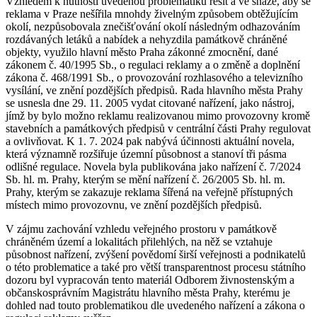
Vzhledem k nutnosti uvedenou problematiku řešit a ve snaze, aby se
reklama v Praze nešířila mnohdy živelným způsobem obtěžujícím
okolí, nezpůsobovala znečišťování okolí následným odhazováním
rozdávaných letáků a nabídek a nehyzdila památkově chráněné
objekty, využilo hlavní město Praha zákonné zmocnění, dané
zákonem č. 40/1995 Sb., o regulaci reklamy a o změně a doplnění
zákona č. 468/1991 Sb., o provozování rozhlasového a televizního
vysílání, ve znění pozdějších předpisů. Rada hlavního města Prahy
se usnesla dne 29. 11. 2005 vydat citované nařízení, jako nástroj,
jímž by bylo možno reklamu realizovanou mimo provozovny kromě
stavebních a památkových předpisů v centrální části Prahy regulovat
a ovlivňovat. K 1. 7. 2024 pak nabývá účinnosti aktuální novela,
která významně rozšiřuje územní působnost a stanoví tři pásma
odlišné regulace. Novela byla publikována jako nařízení č. 7/2024
Sb. hl. m. Prahy, kterým se mění nařízení č. 26/2005 Sb. hl. m.
Prahy, kterým se zakazuje reklama šířená na veřejně přístupných
místech mimo provozovnu, ve znění pozdějších předpisů.
V zájmu zachování vzhledu veřejného prostoru v památkově
chráněném území a lokalitách přilehlých, na něž se vztahuje
působnost nařízení, zvýšení povědomí širší veřejnosti a podnikatelů
o této problematice a také pro větší transparentnost procesu státního
dozoru byl vypracován tento materiál Odborem živnostenským a
občanskosprávním Magistrátu hlavního města Prahy, kterému je
dohled nad touto problematikou dle uvedeného nařízení a zákona o