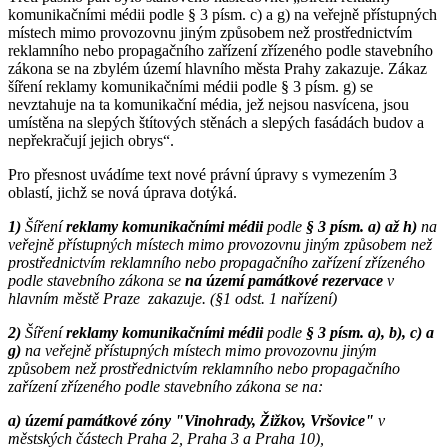
komunikačními médii podle § 3 písm. c) a g) na veřejně přístupných
místech mimo provozovnu jiným způsobem než prostřednictvím
reklamního nebo propagačního zařízení zřízeného podle stavebního
zákona se na zbylém území hlavního města Prahy zakazuje. Zákaz
šíření reklamy komunikačními médii podle § 3 písm. g) se
nevztahuje na ta komunikační média, jež nejsou nasvícena, jsou
umístěna na slepých štítových stěnách a slepých fasádách budov a
nepřekračují jejich obrys“.
Pro přesnost uvádíme text nové právní úpravy s vymezením 3
oblastí, jichž se nová úprava dotýká.
1)
Šíření
reklamy
komunikačními médii
podle
§ 3 písm. a) až h)
na
veřejně přístupných místech mimo provozovnu jiným způsobem než
prostřednictvím reklamního nebo propagačního zařízení zřízeného
podle stavebního zákona se
na území památkové rezervace
v
hlavním městě Praze zakazuje. (§1 odst. 1 nařízení)
2)
Šíření
reklamy komunikačními médii
podle
§ 3 písm. a), b), c) a
g)
na veřejně přístupných místech mimo provozovnu jiným
způsobem než prostřednictvím reklamního nebo propagačního
zařízení zřízeného podle stavebního zákona se na:
a)
území památkové zóny "Vinohrady, Žižkov, Vršovice"
v
městských částech Praha 2, Praha 3 a Praha 10),