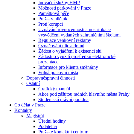
Inovační služby HMP
Možnosti parkování v Praze
Památková péče
Pražský uličník
Proti korupci
Uznávání rovnocennosti a nostrifikace
vysvědčení vydaných zahraničními školami
Regulace venkovní reklamy
Označování ulic a domů
Žádost o vyjádření k existenci sítí
Žádosti o využití prostředků elektronické
prezentace
Informace pro klienta směnárny
Volná pracovní místa
Dopravněsprávní činnosti
Ostatní
Grafický manuál
Akce pod záštitou radních hlavního města Prahy
Studentská právní poradna
Co dělat v Praze
Kontakty
Magistrát
Úřední hodiny
Podatelna
Pražské kontaktní centrum