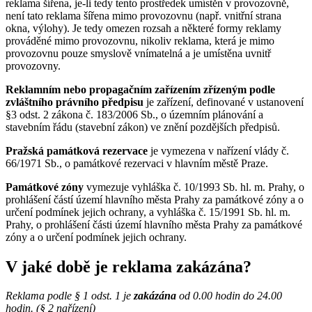
reklama šířena, je-li tedy tento prostředek umístěn v provozovně,
není tato reklama šířena mimo provozovnu (např. vnitřní strana
okna, výlohy). Je tedy omezen rozsah a některé formy reklamy
prováděné mimo provozovnu, nikoliv reklama, která je mimo
provozovnu pouze smyslově vnímatelná a je umístěna uvnitř
provozovny.
Reklamním nebo propagačním zařízením zřízeným podle
zvláštního právního předpisu
je zařízení, definované v ustanovení
§3 odst. 2 zákona č. 183/2006 Sb., o územním plánování a
stavebním řádu (stavební zákon) ve znění pozdějších předpisů.
Pražská památková rezervace
je vymezena v nařízení vlády č.
66/1971 Sb., o památkové rezervaci v hlavním městě Praze.
Památkové zóny
vymezuje vyhláška č. 10/1993 Sb. hl. m. Prahy, o
prohlášení částí území hlavního města Prahy za památkové zóny a o
určení podmínek jejich ochrany, a vyhláška č. 15/1991 Sb. hl. m.
Prahy, o prohlášení části území hlavního města Prahy za památkové
zóny a o určení podmínek jejich ochrany.
V jaké době je reklama zakázána?
Reklama podle § 1 odst. 1 je
zakázána
od 0.00 hodin do 24.00
hodin. (§ 2 nařízení)