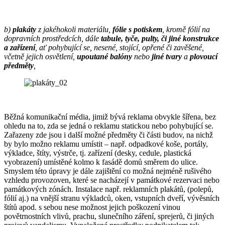
b)
plakáty
z jakéhokoli materiálu,
fólie s potiskem
, kromě fólií na
dopravních prostředcích, dále
tabule, tyče, pulty, či jiné konstrukce
a zařízení
, ať pohybující se, nesené, stojící, opřené či zavěšené,
včetně jejich osvětlení,
upoutané balóny
nebo
jiné tvary
a
plovoucí
předměty
,
Běžná komunikační média, jimiž bývá reklama obvykle šířena, bez
ohledu na to, zda se jedná o reklamu statickou nebo pohybující se.
Zařazeny zde jsou i další možné předměty či části budov, na nichž
by bylo možno reklamu umístit – např. odpadkové koše, portály,
výkladce, štíty, výstrče, tj. zařízení (desky, cedule, plastická
vyobrazení) umístěné kolmo k fasádě domů směrem do ulice.
Smyslem této úpravy je dále zajištění co možná nejméně rušivého
vzhledu provozoven, které se nacházejí v památkové rezervaci nebo
památkových zónách. Instalace např. reklamních plakátů, (polepů,
fólií aj.) na vnější stranu výkladců, oken, vstupních dveří, vývěsních
štítů apod. s sebou nese možnost jejich poškození vinou
povětrnostních vlivů, prachu, slunečního záření, sprejerů, či jiných