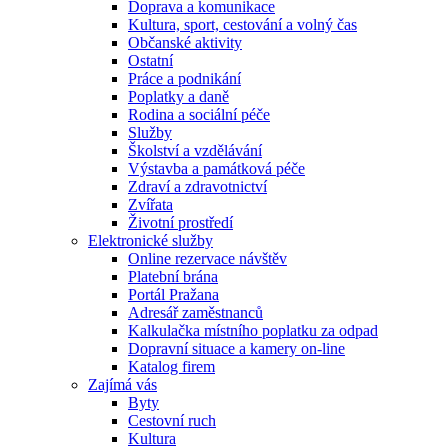
Doprava a komunikace
Kultura, sport, cestování a volný čas
Občanské aktivity
Ostatní
Práce a podnikání
Poplatky a daně
Rodina a sociální péče
Služby
Školství a vzdělávání
Výstavba a památková péče
Zdraví a zdravotnictví
Zvířata
Životní prostředí
Elektronické služby
Online rezervace návštěv
Platební brána
Portál Pražana
Adresář zaměstnanců
Kalkulačka místního poplatku za odpad
Dopravní situace a kamery on-line
Katalog firem
Zajímá vás
Byty
Cestovní ruch
Kultura