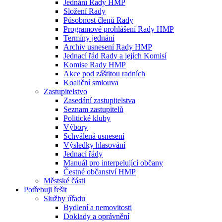
Jednání Rady HMP
Složení Rady
Působnost členů Rady
Programové prohlášení Rady HMP
Termíny jednání
Archiv usnesení Rady HMP
Jednací řád Rady a jejích Komisí
Komise Rady HMP
Akce pod záštitou radních
Koaliční smlouva
Zastupitelstvo
Zasedání zastupitelstva
Seznam zastupitelů
Politické kluby
Výbory
Schválená usnesení
Výsledky hlasování
Jednací řády
Manuál pro interpelující občany
Čestné občanství HMP
Městské části
Potřebuji řešit
Služby úřadu
Bydlení a nemovitosti
Doklady a oprávnění