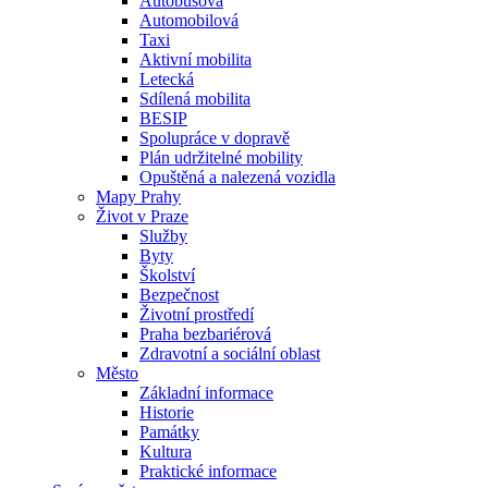
Autobusová
Automobilová
Taxi
Aktivní mobilita
Letecká
Sdílená mobilita
BESIP
Spolupráce v dopravě
Plán udržitelné mobility
Opuštěná a nalezená vozidla
Mapy Prahy
Život v Praze
Služby
Byty
Školství
Bezpečnost
Životní prostředí
Praha bezbariérová
Zdravotní a sociální oblast
Město
Základní informace
Historie
Památky
Kultura
Praktické informace