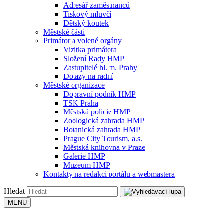
Adresář zaměstnanců
Tiskový mluvčí
Dětský koutek
Městské části
Primátor a volené orgány
Vizitka primátora
Složení Rady HMP
Zastupitelé hl. m. Prahy
Dotazy na radní
Městské organizace
Dopravní podnik HMP
TSK Praha
Městská policie HMP
Zoologická zahrada HMP
Botanická zahrada HMP
Prague City Tourism, a.s.
Městská knihovna v Praze
Galerie HMP
Muzeum HMP
Kontakty na redakci portálu a webmastera
Hledat
MENU