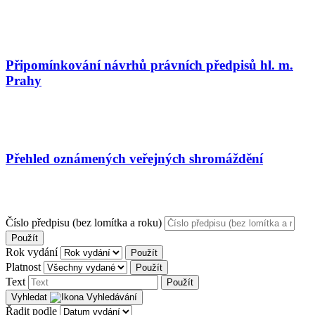
Připomínkování návrhů právních předpisů hl. m.
Prahy
Přehled oznámených veřejných shromáždění
Číslo předpisu (bez lomítka a roku)
Použít
Rok vydání
Použít
Platnost
Použít
Text
Použít
Vyhledat
Řadit podle