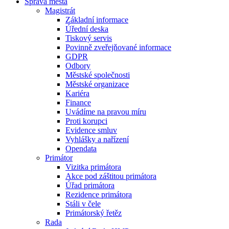
Správa města
Magistrát
Základní informace
Úřední deska
Tiskový servis
Povinně zveřejňované informace
GDPR
Odbory
Městské společnosti
Městské organizace
Kariéra
Finance
Uvádíme na pravou míru
Proti korupci
Evidence smluv
Vyhlášky a nařízení
Opendata
Primátor
Vizitka primátora
Akce pod záštitou primátora
Úřad primátora
Rezidence primátora
Stáli v čele
Primátorský řetěz
Rada