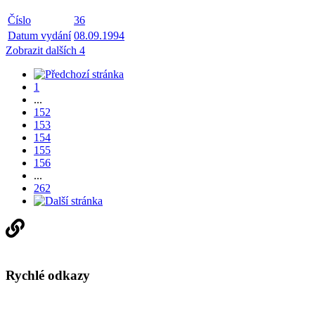
Číslo
36
Datum vydání
08.09.1994
Zobrazit dalších 4
1
...
152
153
154
155
156
...
262
Rychlé odkazy