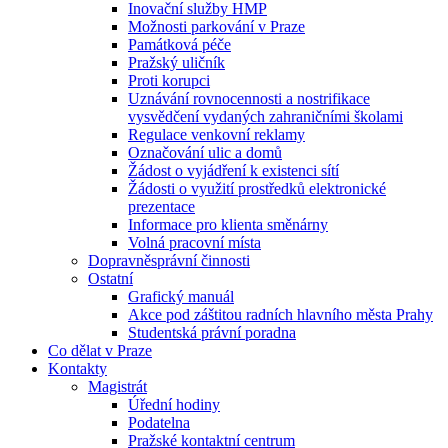
Inovační služby HMP
Možnosti parkování v Praze
Památková péče
Pražský uličník
Proti korupci
Uznávání rovnocennosti a nostrifikace
vysvědčení vydaných zahraničními školami
Regulace venkovní reklamy
Označování ulic a domů
Žádost o vyjádření k existenci sítí
Žádosti o využití prostředků elektronické
prezentace
Informace pro klienta směnárny
Volná pracovní místa
Dopravněsprávní činnosti
Ostatní
Grafický manuál
Akce pod záštitou radních hlavního města Prahy
Studentská právní poradna
Co dělat v Praze
Kontakty
Magistrát
Úřední hodiny
Podatelna
Pražské kontaktní centrum