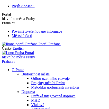
Přejít k obsahu
Portál
hlavního města Prahy
Praha.eu
Povinně zveřejňované informace
Městské části
Portál Pražana
Česky
English
Portál
hlavního města Prahy
Praha.eu
O Praze
Budoucnost města
Odbor územního rozvoje
Projekty měnící Prahu
Metodika spoluúčasti investorů
Doprava
Pražská integrovaná doprava
MHD
Vlaková