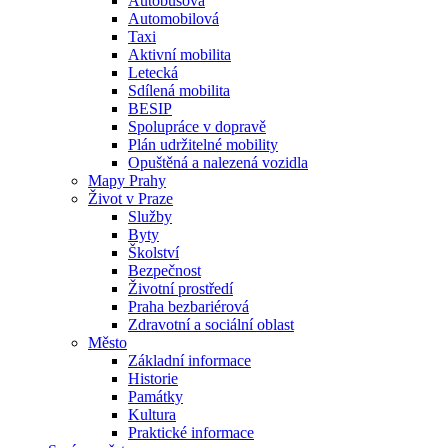
Autobusová
Automobilová
Taxi
Aktivní mobilita
Letecká
Sdílená mobilita
BESIP
Spolupráce v dopravě
Plán udržitelné mobility
Opuštěná a nalezená vozidla
Mapy Prahy
Život v Praze
Služby
Byty
Školství
Bezpečnost
Životní prostředí
Praha bezbariérová
Zdravotní a sociální oblast
Město
Základní informace
Historie
Památky
Kultura
Praktické informace