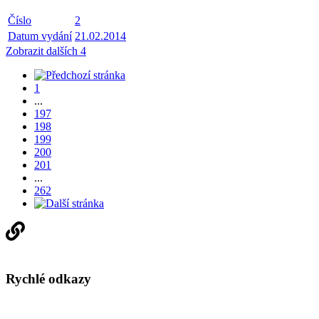
Číslo
2
Datum vydání
21.02.2014
Zobrazit dalších 4
1
...
197
198
199
200
201
...
262
Rychlé odkazy