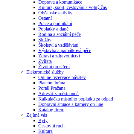
Doprava a komunikace
Kultura, sport, cestování a volný čas
Občanské aktivity
Ostatní
Práce a podnikání
Poplatky a daně
Rodina a sociální péče
Služby
Školství a vzdělávání
Výstavba a památková péče
Zdraví a zdravotnictví
Zvířata
Životní prostředí
Elektronické služby
Online rezervace návštěv
Platební brána
Portál Pražana
Adresář zaměstnanců
Kalkulačka místního poplatku za odpad
Dopravní situace a kamery on-line
Katalog firem
Zajímá vás
Byty
Cestovní ruch
Kultura