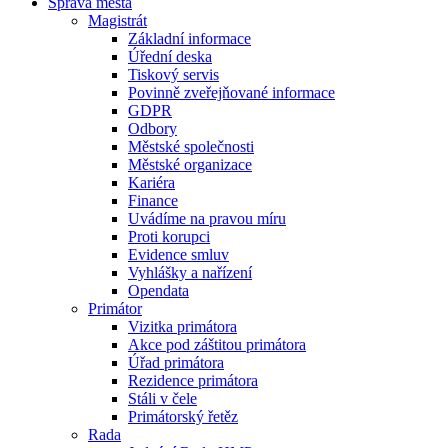
Správa města
Magistrát
Základní informace
Úřední deska
Tiskový servis
Povinně zveřejňované informace
GDPR
Odbory
Městské společnosti
Městské organizace
Kariéra
Finance
Uvádíme na pravou míru
Proti korupci
Evidence smluv
Vyhlášky a nařízení
Opendata
Primátor
Vizitka primátora
Akce pod záštitou primátora
Úřad primátora
Rezidence primátora
Stáli v čele
Primátorský řetěz
Rada