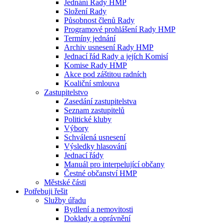
Jednání Rady HMP
Složení Rady
Působnost členů Rady
Programové prohlášení Rady HMP
Termíny jednání
Archiv usnesení Rady HMP
Jednací řád Rady a jejích Komisí
Komise Rady HMP
Akce pod záštitou radních
Koaliční smlouva
Zastupitelstvo
Zasedání zastupitelstva
Seznam zastupitelů
Politické kluby
Výbory
Schválená usnesení
Výsledky hlasování
Jednací řády
Manuál pro interpelující občany
Čestné občanství HMP
Městské části
Potřebuji řešit
Služby úřadu
Bydlení a nemovitosti
Doklady a oprávnění