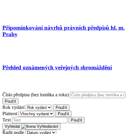
Připomínkování návrhů právních předpisů hl. m.
Prahy
Přehled oznámených veřejných shromáždění
Číslo předpisu (bez lomítka a roku)
Použít
Rok vydání
Použít
Platnost
Použít
Text
Použít
Vyhledat
Řadit podle