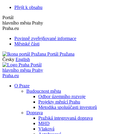
Přejít k obsahu
Portál
hlavního města Prahy
Praha.eu
Povinně zveřejňované informace
Městské části
Portál Pražana
Česky
English
Portál
hlavního města Prahy
Praha.eu
O Praze
Budoucnost města
Odbor územního rozvoje
Projekty měnící Prahu
Metodika spoluúčasti investorů
Doprava
Pražská integrovaná doprava
MHD
Vlaková