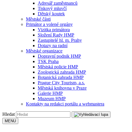
Adresář zaměstnanců
Tiskový mluvčí
Dětský koutek
Městské části
Primátor a volené orgány
Vizitka primátora
Složení Rady HMP
Zastupitelé hl. m. Prahy
Dotazy na radní
Městské organizace
Dopravní podnik HMP
TSK Praha
Městská policie HMP
Zoologická zahrada HMP
Botanická zahrada HMP
Prague City Tourism, a.s.
Městská knihovna v Praze
Galerie HMP
Muzeum HMP
Kontakty na redakci portálu a webmastera
Hledat
MENU