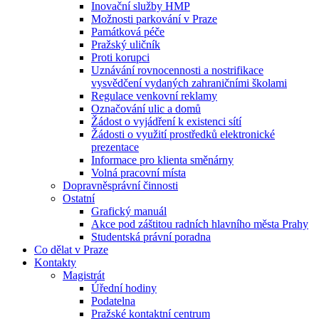
Inovační služby HMP
Možnosti parkování v Praze
Památková péče
Pražský uličník
Proti korupci
Uznávání rovnocennosti a nostrifikace
vysvědčení vydaných zahraničními školami
Regulace venkovní reklamy
Označování ulic a domů
Žádost o vyjádření k existenci sítí
Žádosti o využití prostředků elektronické
prezentace
Informace pro klienta směnárny
Volná pracovní místa
Dopravněsprávní činnosti
Ostatní
Grafický manuál
Akce pod záštitou radních hlavního města Prahy
Studentská právní poradna
Co dělat v Praze
Kontakty
Magistrát
Úřední hodiny
Podatelna
Pražské kontaktní centrum