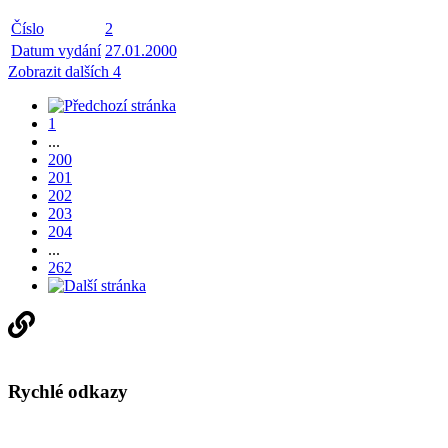
Číslo
2
Datum vydání
27.01.2000
Zobrazit dalších 4
1
...
200
201
202
203
204
...
262
Rychlé odkazy