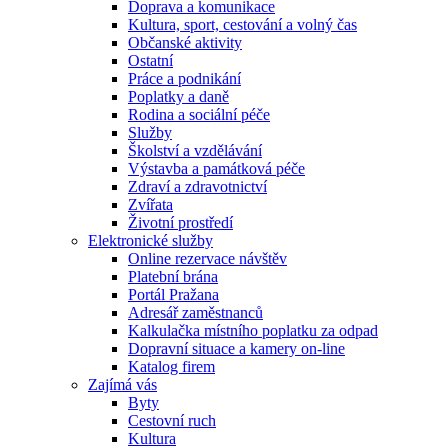
Doprava a komunikace
Kultura, sport, cestování a volný čas
Občanské aktivity
Ostatní
Práce a podnikání
Poplatky a daně
Rodina a sociální péče
Služby
Školství a vzdělávání
Výstavba a památková péče
Zdraví a zdravotnictví
Zvířata
Životní prostředí
Elektronické služby
Online rezervace návštěv
Platební brána
Portál Pražana
Adresář zaměstnanců
Kalkulačka místního poplatku za odpad
Dopravní situace a kamery on-line
Katalog firem
Zajímá vás
Byty
Cestovní ruch
Kultura