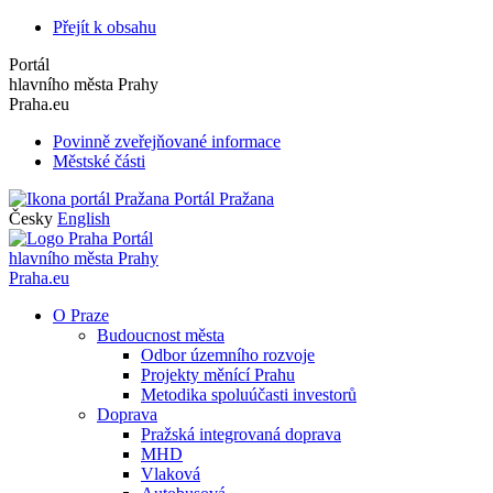
Přejít k obsahu
Portál
hlavního města Prahy
Praha.eu
Povinně zveřejňované informace
Městské části
Portál Pražana
Česky
English
Portál
hlavního města Prahy
Praha.eu
O Praze
Budoucnost města
Odbor územního rozvoje
Projekty měnící Prahu
Metodika spoluúčasti investorů
Doprava
Pražská integrovaná doprava
MHD
Vlaková