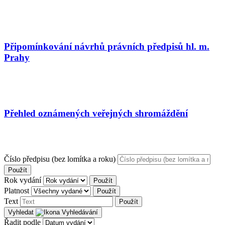
Připomínkování návrhů právních předpisů hl. m.
Prahy
Přehled oznámených veřejných shromáždění
Číslo předpisu (bez lomítka a roku)
Použít
Rok vydání
Použít
Platnost
Použít
Text
Použít
Vyhledat
Řadit podle