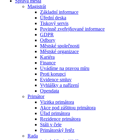
Správa města
Magistrát
Základní informace
Úřední deska
Tiskový servis
Povinně zveřejňované informace
GDPR
Odbory
Městské společnosti
Městské organizace
Kariéra
Finance
Uvádíme na pravou míru
Proti korupci
Evidence smluv
Vyhlášky a nařízení
Opendata
Primátor
Vizitka primátora
Akce pod záštitou primátora
Úřad primátora
Rezidence primátora
Stáli v čele
Primátorský řetěz
Rada