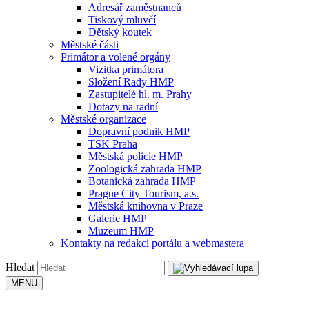
Adresář zaměstnanců
Tiskový mluvčí
Dětský koutek
Městské části
Primátor a volené orgány
Vizitka primátora
Složení Rady HMP
Zastupitelé hl. m. Prahy
Dotazy na radní
Městské organizace
Dopravní podnik HMP
TSK Praha
Městská policie HMP
Zoologická zahrada HMP
Botanická zahrada HMP
Prague City Tourism, a.s.
Městská knihovna v Praze
Galerie HMP
Muzeum HMP
Kontakty na redakci portálu a webmastera
Hledat
MENU