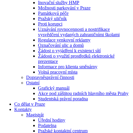
Inovační služby HMP
Možnosti parkování v Praze
Památková péče
Pražský uličník
Proti korupci
Uznávání rovnocennosti a nostrifikace
vysvědčení vydaných zahraničními školami
Regulace venkovní reklamy
Označování ulic a domů
Žádost o vyjádření k existenci sítí
Žádosti o využití prostředků elektronické
prezentace
Informace pro klienta směnárny
Volná pracovní místa
Dopravněsprávní činnosti
Ostatní
Grafický manuál
Akce pod záštitou radních hlavního města Prahy
Studentská právní poradna
Co dělat v Praze
Kontakty
Magistrát
Úřední hodiny
Podatelna
Pražské kontaktní centrum