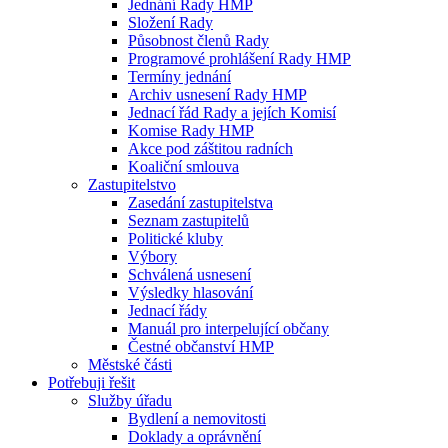
Jednání Rady HMP
Složení Rady
Působnost členů Rady
Programové prohlášení Rady HMP
Termíny jednání
Archiv usnesení Rady HMP
Jednací řád Rady a jejích Komisí
Komise Rady HMP
Akce pod záštitou radních
Koaliční smlouva
Zastupitelstvo
Zasedání zastupitelstva
Seznam zastupitelů
Politické kluby
Výbory
Schválená usnesení
Výsledky hlasování
Jednací řády
Manuál pro interpelující občany
Čestné občanství HMP
Městské části
Potřebuji řešit
Služby úřadu
Bydlení a nemovitosti
Doklady a oprávnění