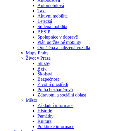
Autobusová
Automobilová
Taxi
Aktivní mobilita
Letecká
Sdílená mobilita
BESIP
Spolupráce v dopravě
Plán udržitelné mobility
Opuštěná a nalezená vozidla
Mapy Prahy
Život v Praze
Služby
Byty
Školství
Bezpečnost
Životní prostředí
Praha bezbariérová
Zdravotní a sociální oblast
Město
Základní informace
Historie
Památky
Kultura
Praktické informace