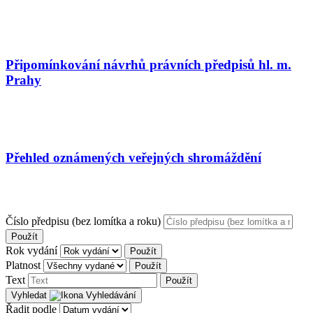
Připomínkování návrhů právních předpisů hl. m.
Prahy
Přehled oznámených veřejných shromáždění
Číslo předpisu (bez lomítka a roku)
Použít
Rok vydání
Použít
Platnost
Použít
Text
Použít
Vyhledat
Řadit podle