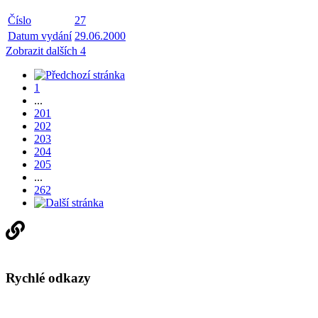
Číslo
27
Datum vydání
29.06.2000
Zobrazit dalších 4
1
...
201
202
203
204
205
...
262
Rychlé odkazy