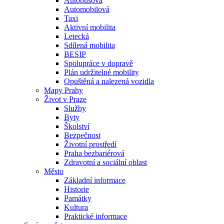
Autobusová
Automobilová
Taxi
Aktivní mobilita
Letecká
Sdílená mobilita
BESIP
Spolupráce v dopravě
Plán udržitelné mobility
Opuštěná a nalezená vozidla
Mapy Prahy
Život v Praze
Služby
Byty
Školství
Bezpečnost
Životní prostředí
Praha bezbariérová
Zdravotní a sociální oblast
Město
Základní informace
Historie
Památky
Kultura
Praktické informace