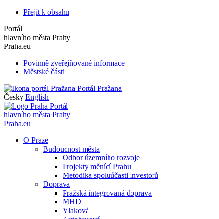
Přejít k obsahu
Portál
hlavního města Prahy
Praha.eu
Povinně zveřejňované informace
Městské části
Portál Pražana
Česky
English
Portál
hlavního města Prahy
Praha.eu
O Praze
Budoucnost města
Odbor územního rozvoje
Projekty měnící Prahu
Metodika spoluúčasti investorů
Doprava
Pražská integrovaná doprava
MHD
Vlaková