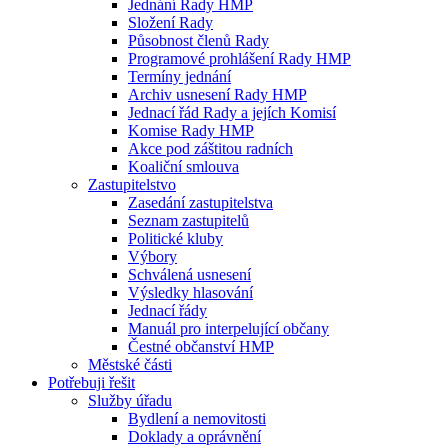
Jednání Rady HMP
Složení Rady
Působnost členů Rady
Programové prohlášení Rady HMP
Termíny jednání
Archiv usnesení Rady HMP
Jednací řád Rady a jejích Komisí
Komise Rady HMP
Akce pod záštitou radních
Koaliční smlouva
Zastupitelstvo
Zasedání zastupitelstva
Seznam zastupitelů
Politické kluby
Výbory
Schválená usnesení
Výsledky hlasování
Jednací řády
Manuál pro interpelující občany
Čestné občanství HMP
Městské části
Potřebuji řešit
Služby úřadu
Bydlení a nemovitosti
Doklady a oprávnění