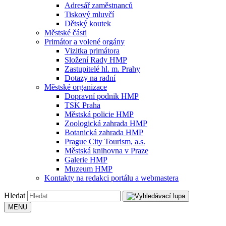
Adresář zaměstnanců
Tiskový mluvčí
Dětský koutek
Městské části
Primátor a volené orgány
Vizitka primátora
Složení Rady HMP
Zastupitelé hl. m. Prahy
Dotazy na radní
Městské organizace
Dopravní podnik HMP
TSK Praha
Městská policie HMP
Zoologická zahrada HMP
Botanická zahrada HMP
Prague City Tourism, a.s.
Městská knihovna v Praze
Galerie HMP
Muzeum HMP
Kontakty na redakci portálu a webmastera
Hledat
MENU