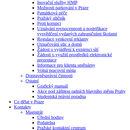
Inovační služby HMP
Možnosti parkování v Praze
Památková péče
Pražský uličník
Proti korupci
Uznávání rovnocennosti a nostrifikace
vysvědčení vydaných zahraničními školami
Regulace venkovní reklamy
Označování ulic a domů
Žádost o vyjádření k existenci sítí
Žádosti o využití prostředků elektronické
prezentace
Informace pro klienta směnárny
Volná pracovní místa
Dopravněsprávní činnosti
Ostatní
Grafický manuál
Akce pod záštitou radních hlavního města Prahy
Studentská právní poradna
Co dělat v Praze
Kontakty
Magistrát
Úřední hodiny
Podatelna
Pražské kontaktní centrum