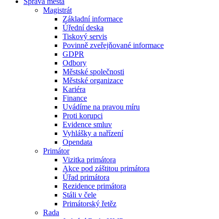
Správa města
Magistrát
Základní informace
Úřední deska
Tiskový servis
Povinně zveřejňované informace
GDPR
Odbory
Městské společnosti
Městské organizace
Kariéra
Finance
Uvádíme na pravou míru
Proti korupci
Evidence smluv
Vyhlášky a nařízení
Opendata
Primátor
Vizitka primátora
Akce pod záštitou primátora
Úřad primátora
Rezidence primátora
Stáli v čele
Primátorský řetěz
Rada