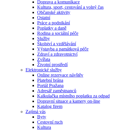
Doprava a komunikace
Kultura, sport, cestování a volný čas
Občanské aktivity
Ostatní
Práce a podnikání
Poplatky a daně
Rodina a sociální péče
Služby
Školství a vzdělávání
Výstavba a památková péče
Zdraví a zdravotnictví
Zvířata
Životní prostředí
Elektronické služby
Online rezervace návštěv
Platební brána
Portál Pražana
Adresář zaměstnanců
Kalkulačka místního poplatku za odpad
Dopravní situace a kamery on-line
Katalog firem
Zajímá vás
Byty
Cestovní ruch
Kultura