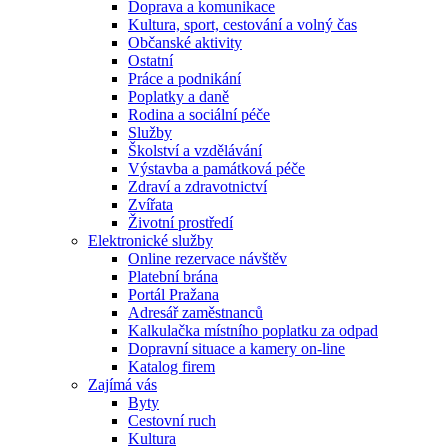
Doprava a komunikace
Kultura, sport, cestování a volný čas
Občanské aktivity
Ostatní
Práce a podnikání
Poplatky a daně
Rodina a sociální péče
Služby
Školství a vzdělávání
Výstavba a památková péče
Zdraví a zdravotnictví
Zvířata
Životní prostředí
Elektronické služby
Online rezervace návštěv
Platební brána
Portál Pražana
Adresář zaměstnanců
Kalkulačka místního poplatku za odpad
Dopravní situace a kamery on-line
Katalog firem
Zajímá vás
Byty
Cestovní ruch
Kultura