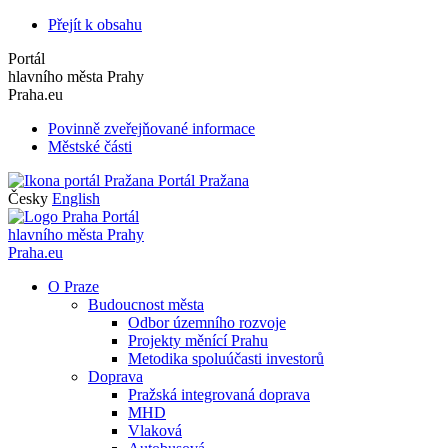
Přejít k obsahu
Portál
hlavního města Prahy
Praha.eu
Povinně zveřejňované informace
Městské části
Portál Pražana
Česky
English
Portál
hlavního města Prahy
Praha.eu
O Praze
Budoucnost města
Odbor územního rozvoje
Projekty měnící Prahu
Metodika spoluúčasti investorů
Doprava
Pražská integrovaná doprava
MHD
Vlaková