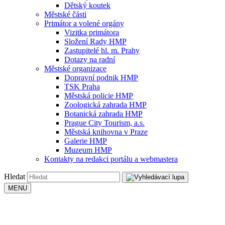
Dětský koutek
Městské části
Primátor a volené orgány
Vizitka primátora
Složení Rady HMP
Zastupitelé hl. m. Prahy
Dotazy na radní
Městské organizace
Dopravní podnik HMP
TSK Praha
Městská policie HMP
Zoologická zahrada HMP
Botanická zahrada HMP
Prague City Tourism, a.s.
Městská knihovna v Praze
Galerie HMP
Muzeum HMP
Kontakty na redakci portálu a webmastera
Hledat
MENU