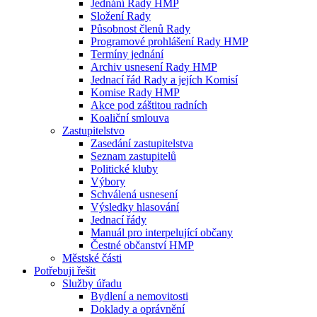
Jednání Rady HMP
Složení Rady
Působnost členů Rady
Programové prohlášení Rady HMP
Termíny jednání
Archiv usnesení Rady HMP
Jednací řád Rady a jejích Komisí
Komise Rady HMP
Akce pod záštitou radních
Koaliční smlouva
Zastupitelstvo
Zasedání zastupitelstva
Seznam zastupitelů
Politické kluby
Výbory
Schválená usnesení
Výsledky hlasování
Jednací řády
Manuál pro interpelující občany
Čestné občanství HMP
Městské části
Potřebuji řešit
Služby úřadu
Bydlení a nemovitosti
Doklady a oprávnění