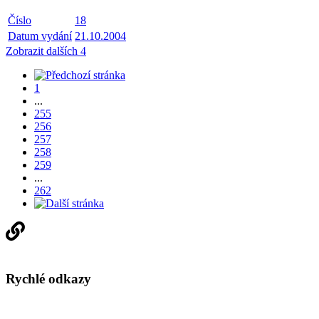
Číslo
18
Datum vydání
21.10.2004
Zobrazit dalších 4
1
...
255
256
257
258
259
...
262
Rychlé odkazy