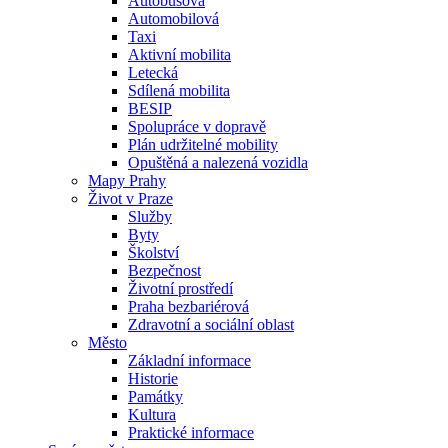
Autobusová
Automobilová
Taxi
Aktivní mobilita
Letecká
Sdílená mobilita
BESIP
Spolupráce v dopravě
Plán udržitelné mobility
Opuštěná a nalezená vozidla
Mapy Prahy
Život v Praze
Služby
Byty
Školství
Bezpečnost
Životní prostředí
Praha bezbariérová
Zdravotní a sociální oblast
Město
Základní informace
Historie
Památky
Kultura
Praktické informace