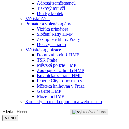
Adresář zaměstnanců
Tiskový mluvčí
Dětský koutek
Městské části
Primátor a volené orgány
Vizitka primátora
Složení Rady HMP
Zastupitelé hl. m. Prahy
Dotazy na radní
Městské organizace
Dopravní podnik HMP
TSK Praha
Městská policie HMP
Zoologická zahrada HMP
Botanická zahrada HMP
Prague City Tourism, a.s.
Městská knihovna v Praze
Galerie HMP
Muzeum HMP
Kontakty na redakci portálu a webmastera
Hledat
MENU