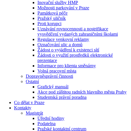
Inovační služby HMP
Možnosti parkování v Praze
Památková péče
Pražský uličník
Proti korupci
Uznávání rovnocennosti a nostrifikace
vysvědčení vydaných zahraničními školami
Regulace venkovní reklamy
Označování ulic a domů
Žádost o vyjádření k existenci sítí
Žádosti o využití prostředků elektronické
prezentace
Informace pro klienta směnárny
Volná pracovní místa
Dopravněsprávní činnosti
Ostatní
Grafický manuál
Akce pod záštitou radních hlavního města Prahy
Studentská právní poradna
Co dělat v Praze
Kontakty
Magistrát
Úřední hodiny
Podatelna
Pražské kontaktní centrum