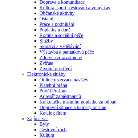
Doprava a komunikace
Kultura, sport, cestování a volný čas
Občanské aktivity
Ostatní
Práce a podnikání
Poplatky a daně
Rodina a sociální péče
Služby
Školství a vzdělávání
Výstavba a památková péče
Zdraví a zdravotnictví
Zvířata
Životní prostředí
Elektronické služby
Online rezervace návštěv
Platební brána
Portál Pražana
Adresář zaměstnanců
Kalkulačka místního poplatku za odpad
Dopravní situace a kamery on-line
Katalog firem
Zajímá vás
Byty
Cestovní ruch
Kultura