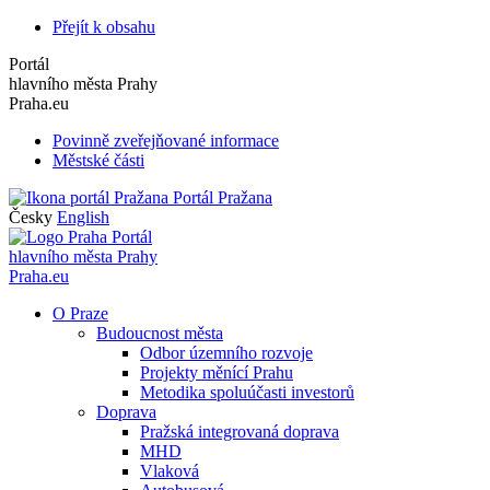
Přejít k obsahu
Portál
hlavního města Prahy
Praha.eu
Povinně zveřejňované informace
Městské části
Portál Pražana
Česky
English
Portál
hlavního města Prahy
Praha.eu
O Praze
Budoucnost města
Odbor územního rozvoje
Projekty měnící Prahu
Metodika spoluúčasti investorů
Doprava
Pražská integrovaná doprava
MHD
Vlaková