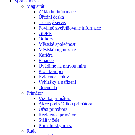
Správa města
Magistrát
Základní informace
Úřední deska
Tiskový servis
Povinně zveřejňované informace
GDPR
Odbory
Městské společnosti
Městské organizace
Kariéra
Finance
Uvádíme na pravou míru
Proti korupci
Evidence smluv
Vyhlášky a nařízení
Opendata
Primátor
Vizitka primátora
Akce pod záštitou primátora
Úřad primátora
Rezidence primátora
Stáli v čele
Primátorský řetěz
Rada