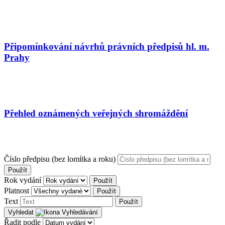
Připomínkování návrhů právních předpisů hl. m.
Prahy
Přehled oznámených veřejných shromáždění
Číslo předpisu (bez lomítka a roku)
Použít
Rok vydání
Použít
Platnost
Použít
Text
Použít
Vyhledat
Řadit podle