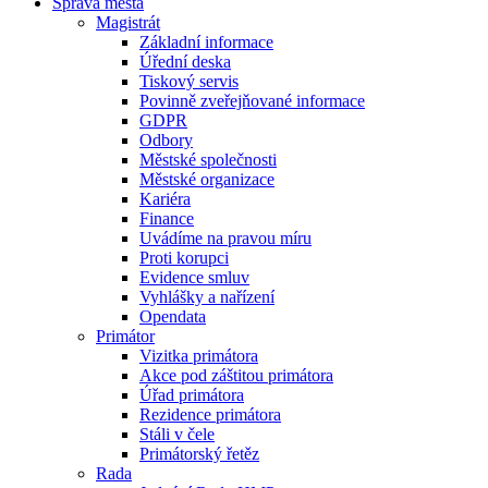
Správa města
Magistrát
Základní informace
Úřední deska
Tiskový servis
Povinně zveřejňované informace
GDPR
Odbory
Městské společnosti
Městské organizace
Kariéra
Finance
Uvádíme na pravou míru
Proti korupci
Evidence smluv
Vyhlášky a nařízení
Opendata
Primátor
Vizitka primátora
Akce pod záštitou primátora
Úřad primátora
Rezidence primátora
Stáli v čele
Primátorský řetěz
Rada