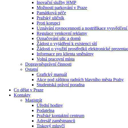
Inovační služby HMP
Možnosti parkování v Praze
Památková péče
Pražský uličník
Proti korupci
Uznávání rovnocennosti a nostrifikace vysvědčen
Regulace venkovní reklamy
Označování ulic a domů
Žádost o vyjádření k existenci sítí
Žádosti o využití prostředků elektronické prezenta
Informace pro klienta směnárny
Volná pracovní místa
Dopravněsprávní činnosti
Ostatní
Grafický manuál
Akce pod záštitou radních hlavního města Prahy
Studentská právní poradna
Co dělat v Praze
Kontakty
Magistrát
Úřední hodiny
Podatelna
Pražské kontaktní centrum
Adresář zaměstnanců
Tiskový mluvčí