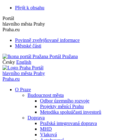
Přejít k obsahu
Portál
hlavního města Prahy
Praha.eu
Povinně zveřejňované informace
Městské části
Portál Pražana
Česky
English
Portál
hlavního města Prahy
Praha.eu
O Praze
Budoucnost města
Odbor územního rozvoje
Projekty měnící Prahu
Metodika spoluúčasti investorů
Doprava
Pražská integrovaná doprava
MHD
Vlaková