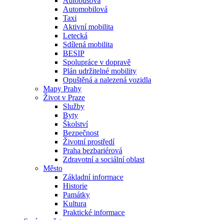
Autobusová
Automobilová
Taxi
Aktivní mobilita
Letecká
Sdílená mobilita
BESIP
Spolupráce v dopravě
Plán udržitelné mobility
Opuštěná a nalezená vozidla
Mapy Prahy
Život v Praze
Služby
Byty
Školství
Bezpečnost
Životní prostředí
Praha bezbariérová
Zdravotní a sociální oblast
Město
Základní informace
Historie
Památky
Kultura
Praktické informace