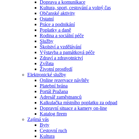
Doprava a komunikace
Kultura, sport, cestování a volný čas
Občanské aktivity
Ostatní
Práce a podnikání
Poplatky a daně
Rodina a sociální péče
Služby
Školství a vzdělávání
Výstavba a památková péče
Zdraví a zdravotnictví
Zvířata
Životní prostředí
Elektronické služby
Online rezervace návštěv
Platební brána
Portál Pražana
Adresář zaměstnanců
Kalkulačka místního poplatku za odpad
Dopravní situace a kamery on-line
Katalog firem
Zajímá vás
Byty
Cestovní ruch
Kultura