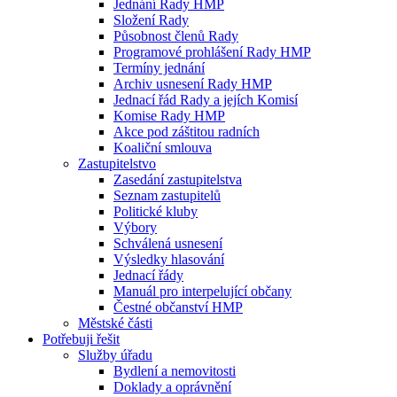
Jednání Rady HMP
Složení Rady
Působnost členů Rady
Programové prohlášení Rady HMP
Termíny jednání
Archiv usnesení Rady HMP
Jednací řád Rady a jejích Komisí
Komise Rady HMP
Akce pod záštitou radních
Koaliční smlouva
Zastupitelstvo
Zasedání zastupitelstva
Seznam zastupitelů
Politické kluby
Výbory
Schválená usnesení
Výsledky hlasování
Jednací řády
Manuál pro interpelující občany
Čestné občanství HMP
Městské části
Potřebuji řešit
Služby úřadu
Bydlení a nemovitosti
Doklady a oprávnění