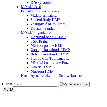
Dětský koutek
Městské části
Primátor a volené orgány
Vizitka primátora
Složení Rady HMP
Zastupitelé hl. m. Prahy
Dotazy na radní
Městské organizace
Dopravní podnik HMP
TSK Praha
Městská policie HMP
Zoologická zahrada HMP
Botanická zahrada HMP
Prague City Tourism, a.s.
Městská knihovna v Praze
Galerie HMP
Muzeum HMP
Kontakty na redakci portálu a webmastera
Hledat
MENU