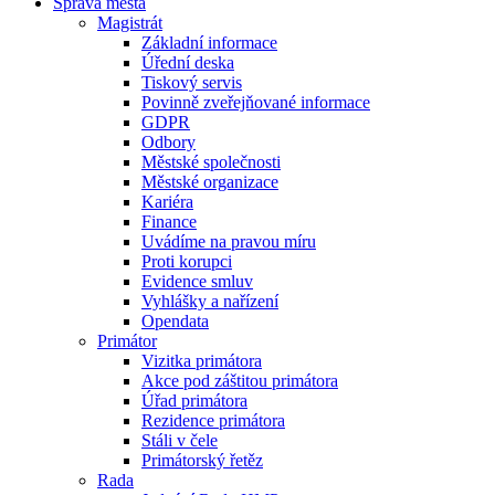
Správa města
Magistrát
Základní informace
Úřední deska
Tiskový servis
Povinně zveřejňované informace
GDPR
Odbory
Městské společnosti
Městské organizace
Kariéra
Finance
Uvádíme na pravou míru
Proti korupci
Evidence smluv
Vyhlášky a nařízení
Opendata
Primátor
Vizitka primátora
Akce pod záštitou primátora
Úřad primátora
Rezidence primátora
Stáli v čele
Primátorský řetěz
Rada