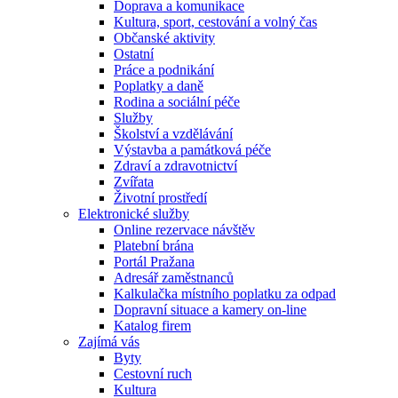
Doprava a komunikace
Kultura, sport, cestování a volný čas
Občanské aktivity
Ostatní
Práce a podnikání
Poplatky a daně
Rodina a sociální péče
Služby
Školství a vzdělávání
Výstavba a památková péče
Zdraví a zdravotnictví
Zvířata
Životní prostředí
Elektronické služby
Online rezervace návštěv
Platební brána
Portál Pražana
Adresář zaměstnanců
Kalkulačka místního poplatku za odpad
Dopravní situace a kamery on-line
Katalog firem
Zajímá vás
Byty
Cestovní ruch
Kultura