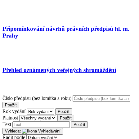
Připomínkování návrhů právních předpisů hl. m.
Prahy
Přehled oznámených veřejných shromáždění
Číslo předpisu (bez lomítka a roku)
Použít
Rok vydání
Použít
Platnost
Použít
Text
Použít
Vyhledat
Řadit podle