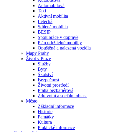
Autobusová
Automobilová
Taxi
Aktivní mobilita
Letecká
Sdílená mobilita
BESIP
Spolupráce v dopravě
Plán udržitelné mobility
Opuštěná a nalezená vozidla
Mapy Prahy
Život v Praze
Služby
Byty
Školství
Bezpečnost
Životní prostředí
Praha bezbariérová
Zdravotní a sociální oblast
Město
Základní informace
Historie
Památky
Kultura
Praktické informace