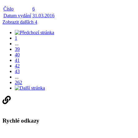
Číslo
6
Datum vydání
31.03.2016
Zobrazit dalších 4
1
...
39
40
41
42
43
...
262
Rychlé odkazy