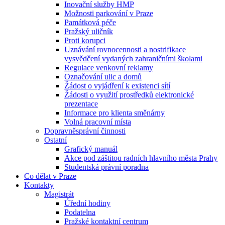
Inovační služby HMP
Možnosti parkování v Praze
Památková péče
Pražský uličník
Proti korupci
Uznávání rovnocennosti a nostrifikace
vysvědčení vydaných zahraničními školami
Regulace venkovní reklamy
Označování ulic a domů
Žádost o vyjádření k existenci sítí
Žádosti o využití prostředků elektronické
prezentace
Informace pro klienta směnárny
Volná pracovní místa
Dopravněsprávní činnosti
Ostatní
Grafický manuál
Akce pod záštitou radních hlavního města Prahy
Studentská právní poradna
Co dělat v Praze
Kontakty
Magistrát
Úřední hodiny
Podatelna
Pražské kontaktní centrum