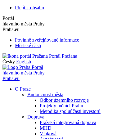
Přejít k obsahu
Portál
hlavního města Prahy
Praha.eu
Povinně zveřejňované informace
Městské části
Portál Pražana
Česky
English
Portál
hlavního města Prahy
Praha.eu
O Praze
Budoucnost města
Odbor územního rozvoje
Projekty měnící Prahu
Metodika spoluúčasti investorů
Doprava
Pražská integrovaná doprava
MHD
Vlaková