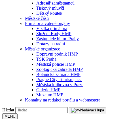
Adresář zaměstnanců
Tiskový mluvčí
Dětský koutek
Městské části
Primátor a volené orgány
Vizitka primátora
Složení Rady HMP
Zastupitelé hl. m. Prahy
Dotazy na radní
Městské organizace
Dopravní podnik HMP
TSK Praha
Městská policie HMP
Zoologická zahrada HMP
Botanická zahrada HMP
Prague City Tourism, a.s.
Městská knihovna v Praze
Galerie HMP
Muzeum HMP
Kontakty na redakci portálu a webmastera
Hledat
MENU