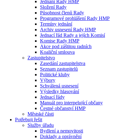
Jednání Rady HMP
Složení Rady
Působnost členů Rady
Programové prohlášení Rady HMP
Termíny jednání
Archiv usnesení Rady HMP
Jednací řád Rady a jejích Komisí
Komise Rady HMP
Akce pod záštitou radních
Koaliční smlouva
Zastupitelstvo
Zasedání zastupitelstva
Seznam zastupitelů
Politické kluby
Výbory
Schválená usnesení
Výsledky hlasování
Jednací řády
Manuál pro interpelující občany
Čestné občanství HMP
Městské části
Potřebuji řešit
Služby úřadu
Bydlení a nemovitosti
Doklady a oprávnění