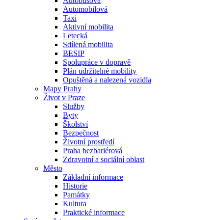
Autobusová
Automobilová
Taxi
Aktivní mobilita
Letecká
Sdílená mobilita
BESIP
Spolupráce v dopravě
Plán udržitelné mobility
Opuštěná a nalezená vozidla
Mapy Prahy
Život v Praze
Služby
Byty
Školství
Bezpečnost
Životní prostředí
Praha bezbariérová
Zdravotní a sociální oblast
Město
Základní informace
Historie
Památky
Kultura
Praktické informace