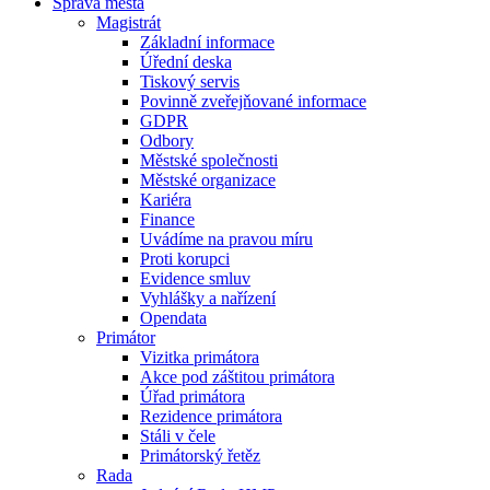
Správa města
Magistrát
Základní informace
Úřední deska
Tiskový servis
Povinně zveřejňované informace
GDPR
Odbory
Městské společnosti
Městské organizace
Kariéra
Finance
Uvádíme na pravou míru
Proti korupci
Evidence smluv
Vyhlášky a nařízení
Opendata
Primátor
Vizitka primátora
Akce pod záštitou primátora
Úřad primátora
Rezidence primátora
Stáli v čele
Primátorský řetěz
Rada