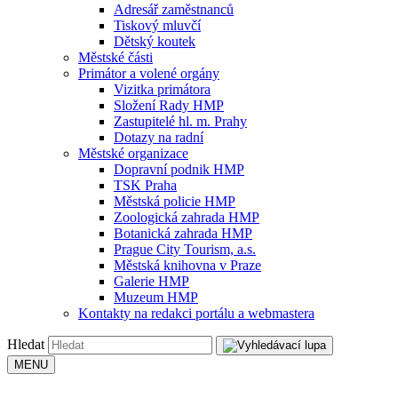
Adresář zaměstnanců
Tiskový mluvčí
Dětský koutek
Městské části
Primátor a volené orgány
Vizitka primátora
Složení Rady HMP
Zastupitelé hl. m. Prahy
Dotazy na radní
Městské organizace
Dopravní podnik HMP
TSK Praha
Městská policie HMP
Zoologická zahrada HMP
Botanická zahrada HMP
Prague City Tourism, a.s.
Městská knihovna v Praze
Galerie HMP
Muzeum HMP
Kontakty na redakci portálu a webmastera
Hledat
MENU