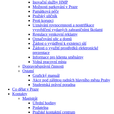
Inovační služby HMP
Možnosti parkování v Praze
Památková péče
Pražský uličník
Proti korupci
Uznávání rovnocennosti a nostrifikace
vysvědčení vydaných zahraničními školami
Regulace venkovní reklamy
Označování ulic a domů
Žádost o vyjádření k existenci sítí
Žádosti o využití prostředků elektronické
prezentace
Informace pro klienta směnárny
Volná pracovní místa
Dopravněsprávní činnosti
Ostatní
Grafický manuál
Akce pod záštitou radních hlavního města Prahy
Studentská právní poradna
Co dělat v Praze
Kontakty
Magistrát
Úřední hodiny
Podatelna
Pražské kontaktní centrum