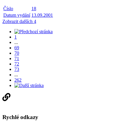
Číslo
18
Datum vydání
13.09.2001
Zobrazit dalších 4
1
...
69
70
71
72
73
...
262
Rychlé odkazy