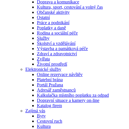
Doprava a komunikace
Kultura, sport, cestování a volný čas
Občanské aktivity
Ostatní
Práce a podnikání
Poplatky a daně
Rodina a sociální péče
Služby
Školství a vzdělávání
Výstavba a památková péče
Zdraví a zdravotnictví
Zvířata
Životní prostředí
Elektronické služby
Online rezervace návštěv
Platební brána
Portál Pražana
Adresář zaměstnanců
Kalkulačka místního poplatku za odpad
Dopravní situace a kamery on-line
Katalog firem
Zajímá vás
Byty
Cestovní ruch
Kultura