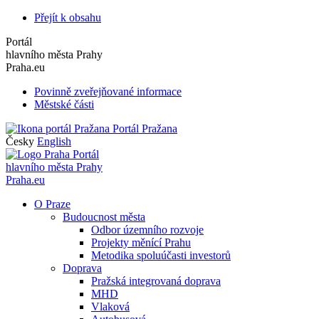
Přejít k obsahu
Portál
hlavního města Prahy
Praha.eu
Povinně zveřejňované informace
Městské části
Portál Pražana
Česky
English
Portál
hlavního města Prahy
Praha.eu
O Praze
Budoucnost města
Odbor územního rozvoje
Projekty měnící Prahu
Metodika spoluúčasti investorů
Doprava
Pražská integrovaná doprava
MHD
Vlaková