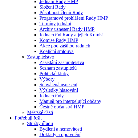
Jednání Rady HMP
Složení Rady
Působnost členů Rady
Programové prohlášení Rady HMP
Termíny jednání
Archiv usnesení Rady HMP
Jednací řád Rady a jejích Komisí
Komise Rady HMP
Akce pod záštitou radních
Koaliční smlouva
Zastupitelstvo
Zasedání zastupitelstva
Seznam zastupitelů
Politické kluby
Výbory
Schválená usnesení
Výsledky hlasování
Jednací řády
Manuál pro interpelující občany
Čestné občanství HMP
Městské části
Potřebuji řešit
Služby úřadu
Bydlení a nemovitosti
Doklady a oprávnění