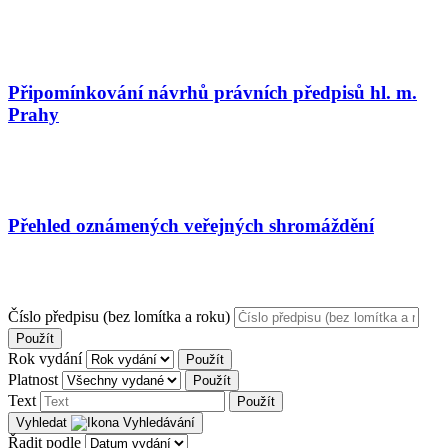
Připomínkování návrhů právních předpisů hl. m.
Prahy
Přehled oznámených veřejných shromáždění
Číslo předpisu (bez lomítka a roku)
Použít
Rok vydání
Použít
Platnost
Použít
Text
Použít
Vyhledat
Řadit podle