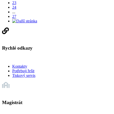
23
24
...
27
Rychlé odkazy
Kontakty
Potřebuji řešit
Tiskový servis
Magistrát