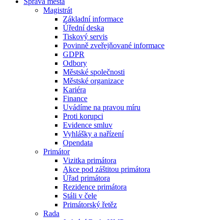
Správa města
Magistrát
Základní informace
Úřední deska
Tiskový servis
Povinně zveřejňované informace
GDPR
Odbory
Městské společnosti
Městské organizace
Kariéra
Finance
Uvádíme na pravou míru
Proti korupci
Evidence smluv
Vyhlášky a nařízení
Opendata
Primátor
Vizitka primátora
Akce pod záštitou primátora
Úřad primátora
Rezidence primátora
Stáli v čele
Primátorský řetěz
Rada