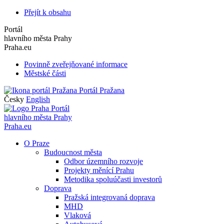
Přejít k obsahu
Portál
hlavního města Prahy
Praha.eu
Povinně zveřejňované informace
Městské části
Portál Pražana
Česky
English
Portál
hlavního města Prahy
Praha.eu
O Praze
Budoucnost města
Odbor územního rozvoje
Projekty měnící Prahu
Metodika spoluúčasti investorů
Doprava
Pražská integrovaná doprava
MHD
Vlaková