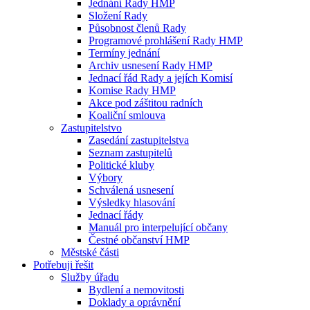
Jednání Rady HMP
Složení Rady
Působnost členů Rady
Programové prohlášení Rady HMP
Termíny jednání
Archiv usnesení Rady HMP
Jednací řád Rady a jejích Komisí
Komise Rady HMP
Akce pod záštitou radních
Koaliční smlouva
Zastupitelstvo
Zasedání zastupitelstva
Seznam zastupitelů
Politické kluby
Výbory
Schválená usnesení
Výsledky hlasování
Jednací řády
Manuál pro interpelující občany
Čestné občanství HMP
Městské části
Potřebuji řešit
Služby úřadu
Bydlení a nemovitosti
Doklady a oprávnění