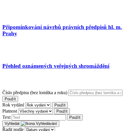
Připomínkování návrhů právních předpisů hl. m.
Prahy
Přehled oznámených veřejných shromáždění
Číslo předpisu (bez lomítka a roku)
Použít
Rok vydání
Použít
Platnost
Použít
Text
Použít
Vyhledat
Řadit podle