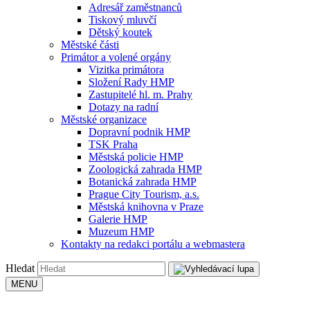
Adresář zaměstnanců
Tiskový mluvčí
Dětský koutek
Městské části
Primátor a volené orgány
Vizitka primátora
Složení Rady HMP
Zastupitelé hl. m. Prahy
Dotazy na radní
Městské organizace
Dopravní podnik HMP
TSK Praha
Městská policie HMP
Zoologická zahrada HMP
Botanická zahrada HMP
Prague City Tourism, a.s.
Městská knihovna v Praze
Galerie HMP
Muzeum HMP
Kontakty na redakci portálu a webmastera
Hledat
MENU