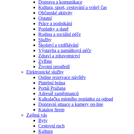
Doprava a komunikace
Kultura, sport, cestování a volný čas
Občanské aktivity
Ostatní
Práce a podnikání
Poplatky a daně
Rodina a sociální péče
Služby
Školství a vzdělávání
Výstavba a památková péče
Zdraví a zdravotnictví
Zvířata
Životní prostředí
Elektronické služby
Online rezervace návštěv
Platební brána
Portál Pražana
Adresář zaměstnanců
Kalkulačka místního poplatku za odpad
Dopravní situace a kamery on-line
Katalog firem
Zajímá vás
Byty
Cestovní ruch
Kultura