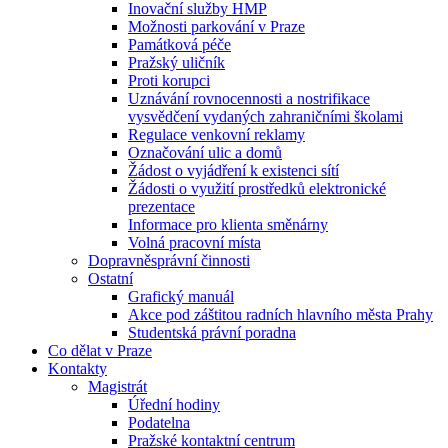
Inovační služby HMP
Možnosti parkování v Praze
Památková péče
Pražský uličník
Proti korupci
Uznávání rovnocennosti a nostrifikace
vysvědčení vydaných zahraničními školami
Regulace venkovní reklamy
Označování ulic a domů
Žádost o vyjádření k existenci sítí
Žádosti o využití prostředků elektronické
prezentace
Informace pro klienta směnárny
Volná pracovní místa
Dopravněsprávní činnosti
Ostatní
Grafický manuál
Akce pod záštitou radních hlavního města Prahy
Studentská právní poradna
Co dělat v Praze
Kontakty
Magistrát
Úřední hodiny
Podatelna
Pražské kontaktní centrum