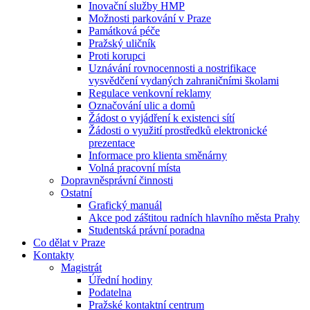
Inovační služby HMP
Možnosti parkování v Praze
Památková péče
Pražský uličník
Proti korupci
Uznávání rovnocennosti a nostrifikace
vysvědčení vydaných zahraničními školami
Regulace venkovní reklamy
Označování ulic a domů
Žádost o vyjádření k existenci sítí
Žádosti o využití prostředků elektronické
prezentace
Informace pro klienta směnárny
Volná pracovní místa
Dopravněsprávní činnosti
Ostatní
Grafický manuál
Akce pod záštitou radních hlavního města Prahy
Studentská právní poradna
Co dělat v Praze
Kontakty
Magistrát
Úřední hodiny
Podatelna
Pražské kontaktní centrum