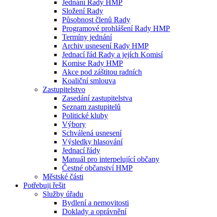
Jednání Rady HMP
Složení Rady
Působnost členů Rady
Programové prohlášení Rady HMP
Termíny jednání
Archiv usnesení Rady HMP
Jednací řád Rady a jejích Komisí
Komise Rady HMP
Akce pod záštitou radních
Koaliční smlouva
Zastupitelstvo
Zasedání zastupitelstva
Seznam zastupitelů
Politické kluby
Výbory
Schválená usnesení
Výsledky hlasování
Jednací řády
Manuál pro interpelující občany
Čestné občanství HMP
Městské části
Potřebuji řešit
Služby úřadu
Bydlení a nemovitosti
Doklady a oprávnění