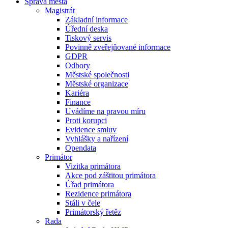
Správa města
Magistrát
Základní informace
Úřední deska
Tiskový servis
Povinně zveřejňované informace
GDPR
Odbory
Městské společnosti
Městské organizace
Kariéra
Finance
Uvádíme na pravou míru
Proti korupci
Evidence smluv
Vyhlášky a nařízení
Opendata
Primátor
Vizitka primátora
Akce pod záštitou primátora
Úřad primátora
Rezidence primátora
Stáli v čele
Primátorský řetěz
Rada