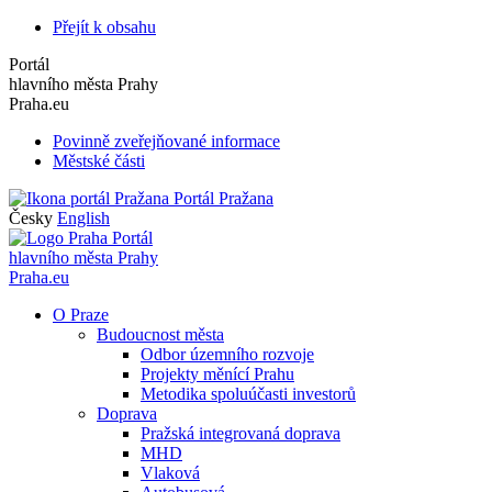
Přejít k obsahu
Portál
hlavního města Prahy
Praha.eu
Povinně zveřejňované informace
Městské části
Portál Pražana
Česky
English
Portál
hlavního města Prahy
Praha.eu
O Praze
Budoucnost města
Odbor územního rozvoje
Projekty měnící Prahu
Metodika spoluúčasti investorů
Doprava
Pražská integrovaná doprava
MHD
Vlaková