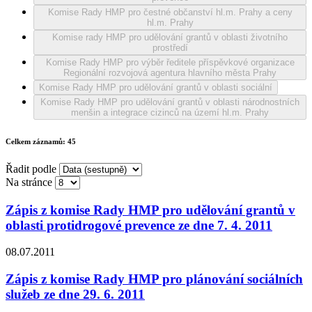
Komise Rady HMP pro čestné občanství hl.m. Prahy a ceny
hl.m. Prahy
Komise rady HMP pro udělování grantů v oblasti životního
prostředí
Komise Rady HMP pro výběr ředitele příspěvkové organizace
Regionální rozvojová agentura hlavního města Prahy
Komise Rady HMP pro udělování grantů v oblasti sociální
Komise Rady HMP pro udělování grantů v oblasti národnostních
menšin a integrace cizinců na území hl.m. Prahy
Celkem záznamů:
45
Řadit podle
Na stránce
Zápis z komise Rady HMP pro udělování grantů v
oblasti protidrogové prevence ze dne 7. 4. 2011
08.07.2011
Zápis z komise Rady HMP pro plánování sociálních
služeb ze dne 29. 6. 2011