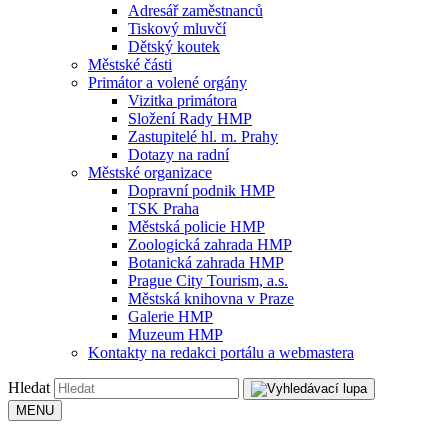
Adresář zaměstnanců
Tiskový mluvčí
Dětský koutek
Městské části
Primátor a volené orgány
Vizitka primátora
Složení Rady HMP
Zastupitelé hl. m. Prahy
Dotazy na radní
Městské organizace
Dopravní podnik HMP
TSK Praha
Městská policie HMP
Zoologická zahrada HMP
Botanická zahrada HMP
Prague City Tourism, a.s.
Městská knihovna v Praze
Galerie HMP
Muzeum HMP
Kontakty na redakci portálu a webmastera
Hledat
MENU