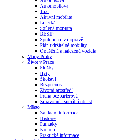
Autobusová
Automobilová
Taxi
Aktivní mobilita
Letecká
Sdílená mobilita
BESIP
Spolupráce v dopravě
Plán udržitelné mobility
Opuštěná a nalezená vozidla
Mapy Prahy
Život v Praze
Služby
Byty
Školství
Bezpečnost
Životní prostředí
Praha bezbariérová
Zdravotní a sociální oblast
Město
Základní informace
Historie
Památky
Kultura
Praktické informace