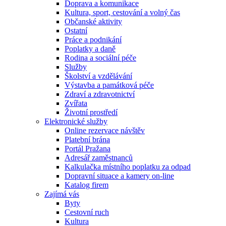
Doprava a komunikace
Kultura, sport, cestování a volný čas
Občanské aktivity
Ostatní
Práce a podnikání
Poplatky a daně
Rodina a sociální péče
Služby
Školství a vzdělávání
Výstavba a památková péče
Zdraví a zdravotnictví
Zvířata
Životní prostředí
Elektronické služby
Online rezervace návštěv
Platební brána
Portál Pražana
Adresář zaměstnanců
Kalkulačka místního poplatku za odpad
Dopravní situace a kamery on-line
Katalog firem
Zajímá vás
Byty
Cestovní ruch
Kultura