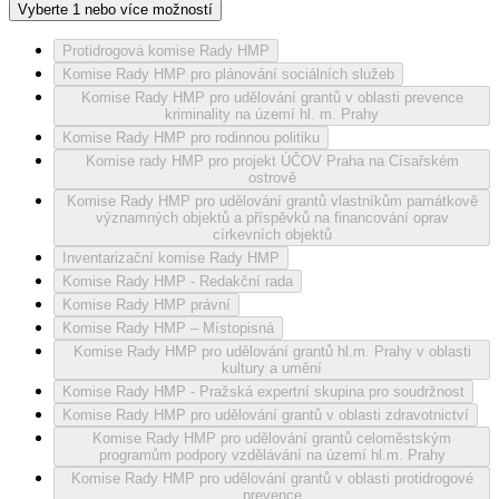
Vyberte 1 nebo více možností
Protidrogová komise Rady HMP
Komise Rady HMP pro plánování sociálních služeb
Komise Rady HMP pro udělování grantů v oblasti prevence
kriminality na území hl. m. Prahy
Komise Rady HMP pro rodinnou politiku
Komise rady HMP pro projekt ÚČOV Praha na Císařském
ostrově
Komise Rady HMP pro udělování grantů vlastníkům památkově
významných objektů a příspěvků na financování oprav
církevních objektů
Inventarizační komise Rady HMP
Komise Rady HMP - Redakční rada
Komise Rady HMP právní
Komise Rady HMP – Místopisná
Komise Rady HMP pro udělování grantů hl.m. Prahy v oblasti
kultury a umění
Komise Rady HMP - Pražská expertní skupina pro soudržnost
Komise Rady HMP pro udělování grantů v oblasti zdravotnictví
Komise Rady HMP pro udělování grantů celoměstským
programům podpory vzdělávání na území hl.m. Prahy
Komise Rady HMP pro udělování grantů v oblasti protidrogové
prevence