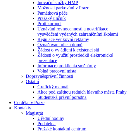
Inovační služby HMP
Možnosti parkování v Praze
Památková péče
Pražský uličník
Proti korupci
Uznávání rovnocennosti a nostrifikace
vysvědčení vydaných zahraničními školami
Regulace venkovní reklamy
Označování ulic a domů
Žádost o vyjádření k existenci sítí
Žádosti o využití prostředků elektronické
prezentace
Informace pro klienta směnárny
Volná pracovní místa
Dopravněsprávní činnosti
Ostatní
Grafický manuál
Akce pod záštitou radních hlavního města Prahy
Studentská právní poradna
Co dělat v Praze
Kontakty
Magistrát
Úřední hodiny
Podatelna
Pražské kontaktní centrum