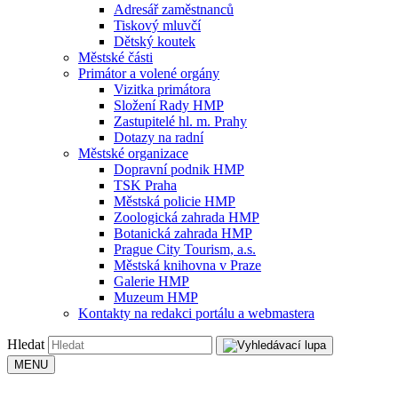
Adresář zaměstnanců
Tiskový mluvčí
Dětský koutek
Městské části
Primátor a volené orgány
Vizitka primátora
Složení Rady HMP
Zastupitelé hl. m. Prahy
Dotazy na radní
Městské organizace
Dopravní podnik HMP
TSK Praha
Městská policie HMP
Zoologická zahrada HMP
Botanická zahrada HMP
Prague City Tourism, a.s.
Městská knihovna v Praze
Galerie HMP
Muzeum HMP
Kontakty na redakci portálu a webmastera
Hledat
MENU