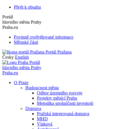
Přejít k obsahu
Portál
hlavního města Prahy
Praha.eu
Povinně zveřejňované informace
Městské části
Portál Pražana
Česky
English
Portál
hlavního města Prahy
Praha.eu
O Praze
Budoucnost města
Odbor územního rozvoje
Projekty měnící Prahu
Metodika spoluúčasti investorů
Doprava
Pražská integrovaná doprava
MHD
Vlaková