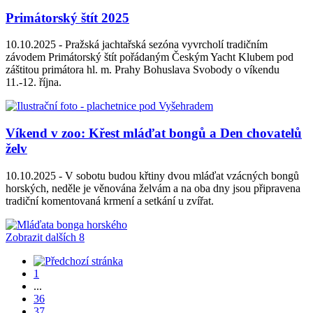
Primátorský štít 2025
10.10.2025 -
Pražská jachtařská sezóna vyvrcholí tradičním
závodem Primátorský štít pořádaným Českým Yacht Klubem pod
záštitou primátora hl. m. Prahy Bohuslava Svobody o víkendu
11.-12. října.
Víkend v zoo: Křest mláďat bongů a Den chovatelů
želv
10.10.2025 -
V sobotu budou křtiny dvou mláďat vzácných bongů
horských, neděle je věnována želvám a na oba dny jsou připravena
tradiční komentovaná krmení a setkání u zvířat.
Zobrazit dalších 8
1
...
36
37