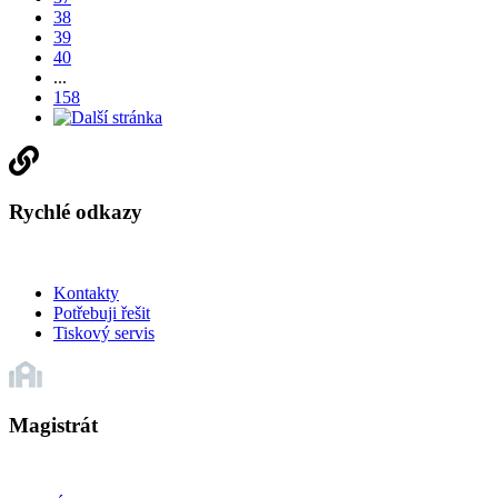
38
39
40
...
158
Rychlé odkazy
Kontakty
Potřebuji řešit
Tiskový servis
Magistrát