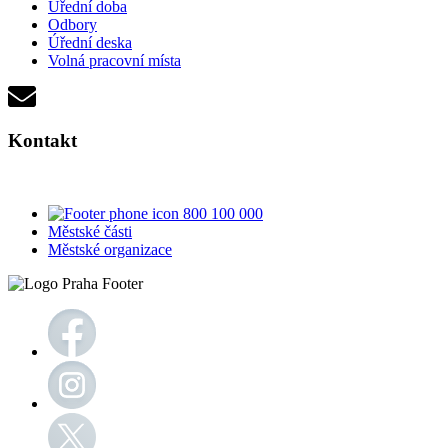
Úřední doba
Odbory
Úřední deska
Volná pracovní místa
Kontakt
800 100 000
Městské části
Městské organizace