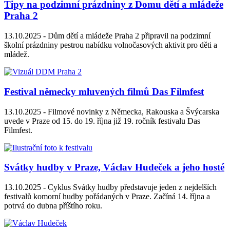
Tipy na podzimní prázdniny z Domu dětí a mládeže
Praha 2
13.10.2025 -
Dům dětí a mládeže Praha 2 připravil na podzimní
školní prázdniny pestrou nabídku volnočasových aktivit pro děti a
mládež.
Festival německy mluvených filmů Das Filmfest
13.10.2025 -
Filmové novinky z Německa, Rakouska a Švýcarska
uvede v Praze od 15. do 19. října již 19. ročník festivalu Das
Filmfest.
Svátky hudby v Praze, Václav Hudeček a jeho hosté
13.10.2025 -
Cyklus Svátky hudby představuje jeden z nejdelších
festivalů komorní hudby pořádaných v Praze. Začíná 14. října a
potrvá do dubna příštího roku.