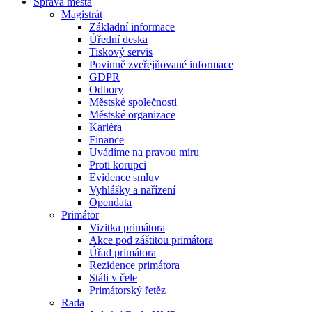
Správa města
Magistrát
Základní informace
Úřední deska
Tiskový servis
Povinně zveřejňované informace
GDPR
Odbory
Městské společnosti
Městské organizace
Kariéra
Finance
Uvádíme na pravou míru
Proti korupci
Evidence smluv
Vyhlášky a nařízení
Opendata
Primátor
Vizitka primátora
Akce pod záštitou primátora
Úřad primátora
Rezidence primátora
Stáli v čele
Primátorský řetěz
Rada