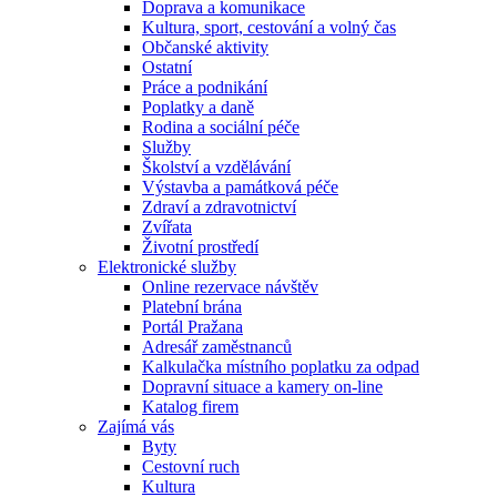
Doprava a komunikace
Kultura, sport, cestování a volný čas
Občanské aktivity
Ostatní
Práce a podnikání
Poplatky a daně
Rodina a sociální péče
Služby
Školství a vzdělávání
Výstavba a památková péče
Zdraví a zdravotnictví
Zvířata
Životní prostředí
Elektronické služby
Online rezervace návštěv
Platební brána
Portál Pražana
Adresář zaměstnanců
Kalkulačka místního poplatku za odpad
Dopravní situace a kamery on-line
Katalog firem
Zajímá vás
Byty
Cestovní ruch
Kultura