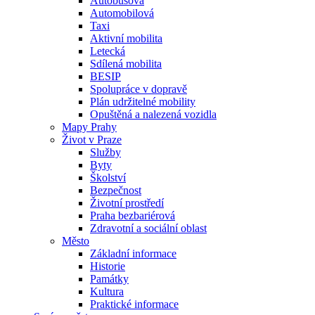
Autobusová
Automobilová
Taxi
Aktivní mobilita
Letecká
Sdílená mobilita
BESIP
Spolupráce v dopravě
Plán udržitelné mobility
Opuštěná a nalezená vozidla
Mapy Prahy
Život v Praze
Služby
Byty
Školství
Bezpečnost
Životní prostředí
Praha bezbariérová
Zdravotní a sociální oblast
Město
Základní informace
Historie
Památky
Kultura
Praktické informace