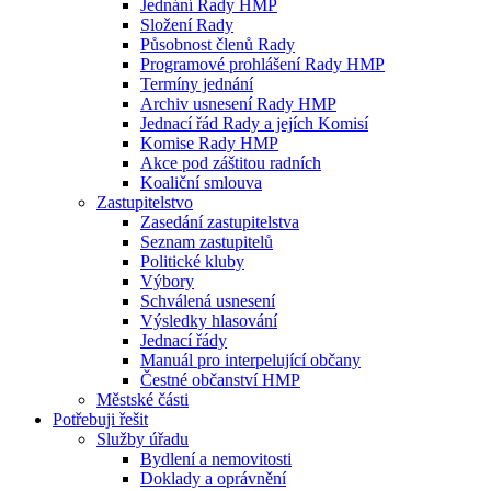
Jednání Rady HMP
Složení Rady
Působnost členů Rady
Programové prohlášení Rady HMP
Termíny jednání
Archiv usnesení Rady HMP
Jednací řád Rady a jejích Komisí
Komise Rady HMP
Akce pod záštitou radních
Koaliční smlouva
Zastupitelstvo
Zasedání zastupitelstva
Seznam zastupitelů
Politické kluby
Výbory
Schválená usnesení
Výsledky hlasování
Jednací řády
Manuál pro interpelující občany
Čestné občanství HMP
Městské části
Potřebuji řešit
Služby úřadu
Bydlení a nemovitosti
Doklady a oprávnění