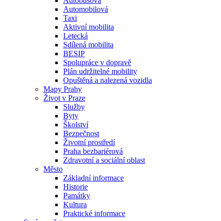
Autobusová
Automobilová
Taxi
Aktivní mobilita
Letecká
Sdílená mobilita
BESIP
Spolupráce v dopravě
Plán udržitelné mobility
Opuštěná a nalezená vozidla
Mapy Prahy
Život v Praze
Služby
Byty
Školství
Bezpečnost
Životní prostředí
Praha bezbariérová
Zdravotní a sociální oblast
Město
Základní informace
Historie
Památky
Kultura
Praktické informace