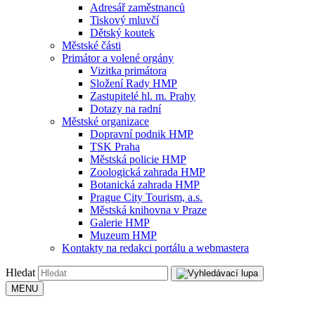
Adresář zaměstnanců
Tiskový mluvčí
Dětský koutek
Městské části
Primátor a volené orgány
Vizitka primátora
Složení Rady HMP
Zastupitelé hl. m. Prahy
Dotazy na radní
Městské organizace
Dopravní podnik HMP
TSK Praha
Městská policie HMP
Zoologická zahrada HMP
Botanická zahrada HMP
Prague City Tourism, a.s.
Městská knihovna v Praze
Galerie HMP
Muzeum HMP
Kontakty na redakci portálu a webmastera
Hledat
MENU