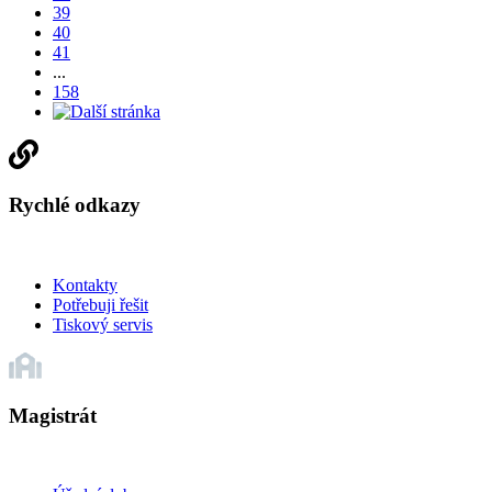
39
40
41
...
158
Rychlé odkazy
Kontakty
Potřebuji řešit
Tiskový servis
Magistrát