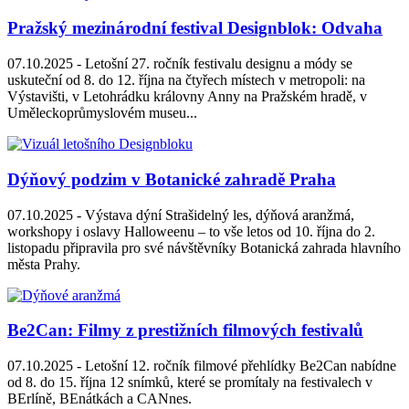
Pražský mezinárodní festival Designblok: Odvaha
07.10.2025 -
Letošní 27. ročník festivalu designu a módy se
uskuteční od 8. do 12. října na čtyřech místech v metropoli: na
Výstavišti, v Letohrádku královny Anny na Pražském hradě, v
Uměleckoprůmyslovém museu...
Dýňový podzim v Botanické zahradě Praha
07.10.2025 -
Výstava dýní Strašidelný les, dýňová aranžmá,
workshopy i oslavy Halloweenu – to vše letos od 10. října do 2.
listopadu připravila pro své návštěvníky Botanická zahrada hlavního
města Prahy.
Be2Can: Filmy z prestižních filmových festivalů
07.10.2025 -
Letošní 12. ročník filmové přehlídky Be2Can nabídne
od 8. do 15. října 12 snímků, které se promítaly na festivalech v
BErlíně, BEnátkách a CANnes.