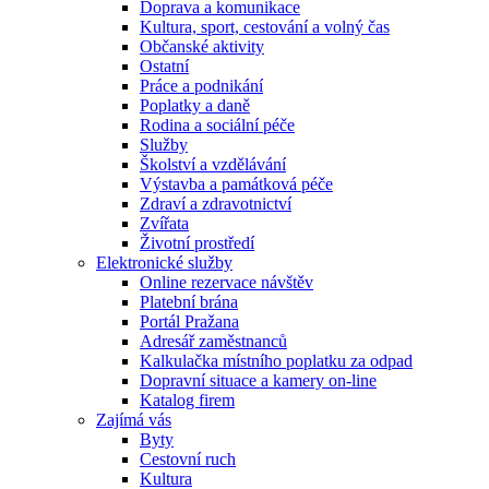
Doprava a komunikace
Kultura, sport, cestování a volný čas
Občanské aktivity
Ostatní
Práce a podnikání
Poplatky a daně
Rodina a sociální péče
Služby
Školství a vzdělávání
Výstavba a památková péče
Zdraví a zdravotnictví
Zvířata
Životní prostředí
Elektronické služby
Online rezervace návštěv
Platební brána
Portál Pražana
Adresář zaměstnanců
Kalkulačka místního poplatku za odpad
Dopravní situace a kamery on-line
Katalog firem
Zajímá vás
Byty
Cestovní ruch
Kultura