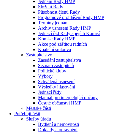
Jednání Rady HMP
Složení Rady
Působnost členů Rady
Programové prohlášení Rady HMP
Termíny jednání
Archiv usnesení Rady HMP
Jednací řád Rady a jejích Komisí
Komise Rady HMP
Akce pod záštitou radních
Koaliční smlouva
Zastupitelstvo
Zasedání zastupitelstva
Seznam zastupitelů
Politické kluby
Výbory
Schválená usnesení
Výsledky hlasování
Jednací řády
Manuál pro interpelující občany
Čestné občanství HMP
Městské části
Potřebuji řešit
Služby úřadu
Bydlení a nemovitosti
Doklady a oprávnění