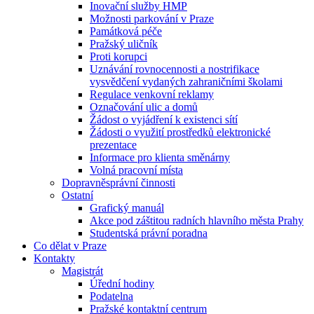
Inovační služby HMP
Možnosti parkování v Praze
Památková péče
Pražský uličník
Proti korupci
Uznávání rovnocennosti a nostrifikace
vysvědčení vydaných zahraničními školami
Regulace venkovní reklamy
Označování ulic a domů
Žádost o vyjádření k existenci sítí
Žádosti o využití prostředků elektronické
prezentace
Informace pro klienta směnárny
Volná pracovní místa
Dopravněsprávní činnosti
Ostatní
Grafický manuál
Akce pod záštitou radních hlavního města Prahy
Studentská právní poradna
Co dělat v Praze
Kontakty
Magistrát
Úřední hodiny
Podatelna
Pražské kontaktní centrum