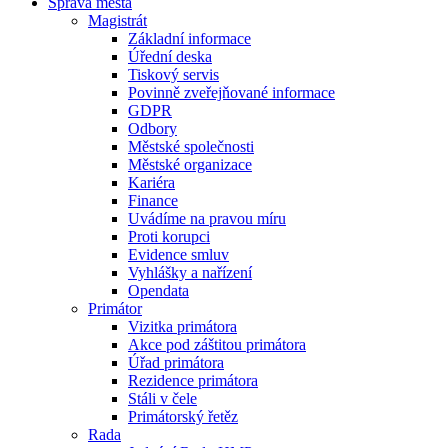
Správa města
Magistrát
Základní informace
Úřední deska
Tiskový servis
Povinně zveřejňované informace
GDPR
Odbory
Městské společnosti
Městské organizace
Kariéra
Finance
Uvádíme na pravou míru
Proti korupci
Evidence smluv
Vyhlášky a nařízení
Opendata
Primátor
Vizitka primátora
Akce pod záštitou primátora
Úřad primátora
Rezidence primátora
Stáli v čele
Primátorský řetěz
Rada