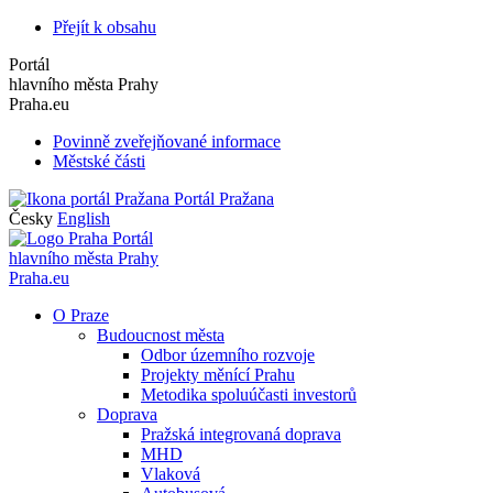
Přejít k obsahu
Portál
hlavního města Prahy
Praha.eu
Povinně zveřejňované informace
Městské části
Portál Pražana
Česky
English
Portál
hlavního města Prahy
Praha.eu
O Praze
Budoucnost města
Odbor územního rozvoje
Projekty měnící Prahu
Metodika spoluúčasti investorů
Doprava
Pražská integrovaná doprava
MHD
Vlaková