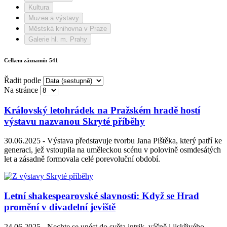
Kultura
Muzea a výstavy
Městská knihovna v Praze
Galerie hl. m. Prahy
Celkem záznamů:
541
Řadit podle
Na stránce
Královský letohrádek na Pražském hradě hostí
výstavu nazvanou Skryté příběhy
30.06.2025 -
Výstava představuje tvorbu Jana Pištěka, který patří ke
generaci, jež vstoupila na uměleckou scénu v polovině osmdesátých
let a zásadně formovala celé porevoluční období.
Letní shakespearovské slavnosti: Když se Hrad
promění v divadelní jeviště
24.06.2025 -
Nechte se unést do světa intrik, vášně i jiskřivého