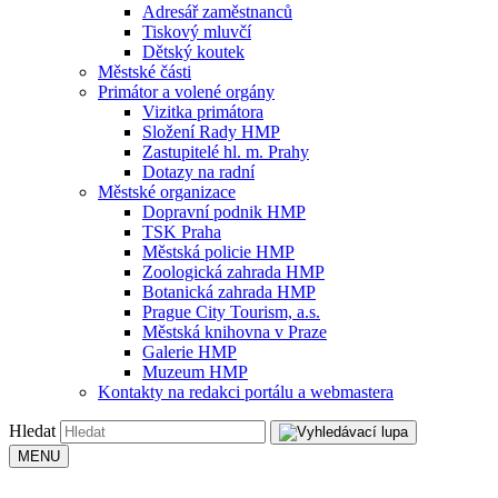
Adresář zaměstnanců
Tiskový mluvčí
Dětský koutek
Městské části
Primátor a volené orgány
Vizitka primátora
Složení Rady HMP
Zastupitelé hl. m. Prahy
Dotazy na radní
Městské organizace
Dopravní podnik HMP
TSK Praha
Městská policie HMP
Zoologická zahrada HMP
Botanická zahrada HMP
Prague City Tourism, a.s.
Městská knihovna v Praze
Galerie HMP
Muzeum HMP
Kontakty na redakci portálu a webmastera
Hledat
MENU