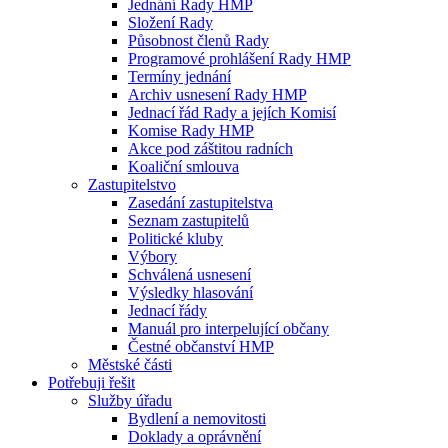
Jednání Rady HMP
Složení Rady
Působnost členů Rady
Programové prohlášení Rady HMP
Termíny jednání
Archiv usnesení Rady HMP
Jednací řád Rady a jejích Komisí
Komise Rady HMP
Akce pod záštitou radních
Koaliční smlouva
Zastupitelstvo
Zasedání zastupitelstva
Seznam zastupitelů
Politické kluby
Výbory
Schválená usnesení
Výsledky hlasování
Jednací řády
Manuál pro interpelující občany
Čestné občanství HMP
Městské části
Potřebuji řešit
Služby úřadu
Bydlení a nemovitosti
Doklady a oprávnění