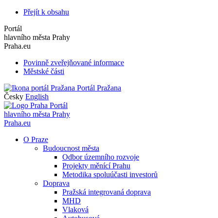
Přejít k obsahu
Portál
hlavního města Prahy
Praha.eu
Povinně zveřejňované informace
Městské části
Portál Pražana
Česky
English
Portál
hlavního města Prahy
Praha.eu
O Praze
Budoucnost města
Odbor územního rozvoje
Projekty měnící Prahu
Metodika spoluúčasti investorů
Doprava
Pražská integrovaná doprava
MHD
Vlaková