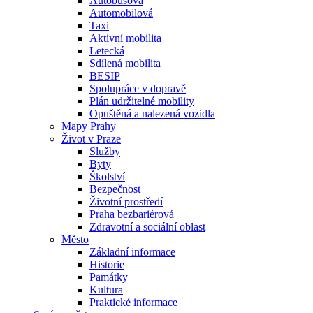
Autobusová
Automobilová
Taxi
Aktivní mobilita
Letecká
Sdílená mobilita
BESIP
Spolupráce v dopravě
Plán udržitelné mobility
Opuštěná a nalezená vozidla
Mapy Prahy
Život v Praze
Služby
Byty
Školství
Bezpečnost
Životní prostředí
Praha bezbariérová
Zdravotní a sociální oblast
Město
Základní informace
Historie
Památky
Kultura
Praktické informace