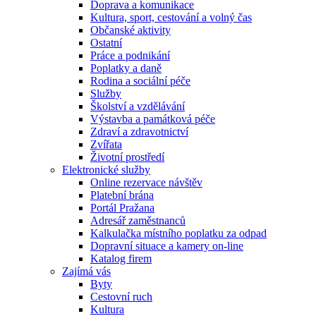
Doprava a komunikace
Kultura, sport, cestování a volný čas
Občanské aktivity
Ostatní
Práce a podnikání
Poplatky a daně
Rodina a sociální péče
Služby
Školství a vzdělávání
Výstavba a památková péče
Zdraví a zdravotnictví
Zvířata
Životní prostředí
Elektronické služby
Online rezervace návštěv
Platební brána
Portál Pražana
Adresář zaměstnanců
Kalkulačka místního poplatku za odpad
Dopravní situace a kamery on-line
Katalog firem
Zajímá vás
Byty
Cestovní ruch
Kultura