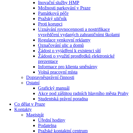
Inovační služby HMP
Možnosti parkování v Praze
Památková péče
Pražský uličník
Proti korupci
Uznávání rovnocennosti a nostrifikace
vysvědčení vydaných zahraničními školami
Regulace venkovní reklamy
Označování ulic a domů
Žádost o vyjádření k existenci sítí
Žádosti o využití prostředků elektronické
prezentace
Informace pro klienta směnárny
Volná pracovní místa
Dopravněsprávní činnosti
Ostatní
Grafický manuál
Akce pod záštitou radních hlavního města Prahy
Studentská právní poradna
Co dělat v Praze
Kontakty
Magistrát
Úřední hodiny
Podatelna
Pražské kontaktní centrum