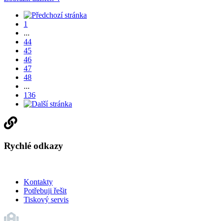
1
...
44
45
46
47
48
...
136
Rychlé odkazy
Kontakty
Potřebuji řešit
Tiskový servis