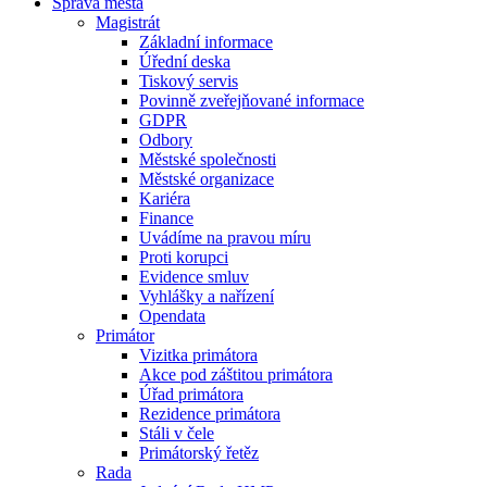
Správa města
Magistrát
Základní informace
Úřední deska
Tiskový servis
Povinně zveřejňované informace
GDPR
Odbory
Městské společnosti
Městské organizace
Kariéra
Finance
Uvádíme na pravou míru
Proti korupci
Evidence smluv
Vyhlášky a nařízení
Opendata
Primátor
Vizitka primátora
Akce pod záštitou primátora
Úřad primátora
Rezidence primátora
Stáli v čele
Primátorský řetěz
Rada