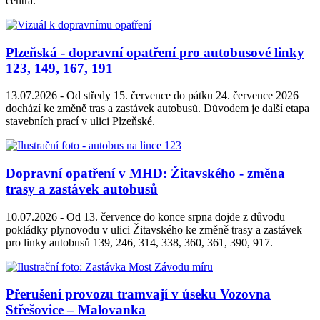
centra.
Plzeňská - dopravní opatření pro autobusové linky
123, 149, 167, 191
13.07.2026 -
Od středy 15. července do pátku 24. července 2026
dochází ke změně tras a zastávek autobusů. Důvodem je další etapa
stavebních prací v ulici Plzeňské.
Dopravní opatření v MHD: Žitavského - změna
trasy a zastávek autobusů
10.07.2026 -
Od 13. července do konce srpna dojde z důvodu
pokládky plynovodu v ulici Žitavského ke změně trasy a zastávek
pro linky autobusů 139, 246, 314, 338, 360, 361, 390, 917.
Přerušení provozu tramvají v úseku Vozovna
Střešovice – Malovanka