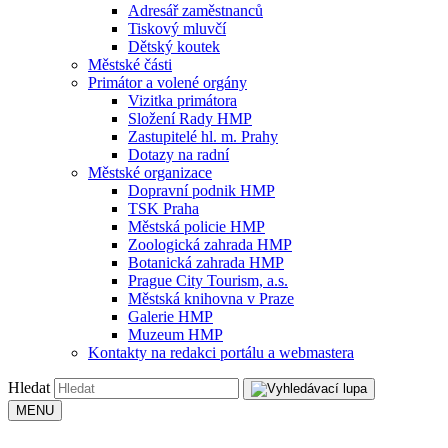
Adresář zaměstnanců
Tiskový mluvčí
Dětský koutek
Městské části
Primátor a volené orgány
Vizitka primátora
Složení Rady HMP
Zastupitelé hl. m. Prahy
Dotazy na radní
Městské organizace
Dopravní podnik HMP
TSK Praha
Městská policie HMP
Zoologická zahrada HMP
Botanická zahrada HMP
Prague City Tourism, a.s.
Městská knihovna v Praze
Galerie HMP
Muzeum HMP
Kontakty na redakci portálu a webmastera
Hledat
MENU