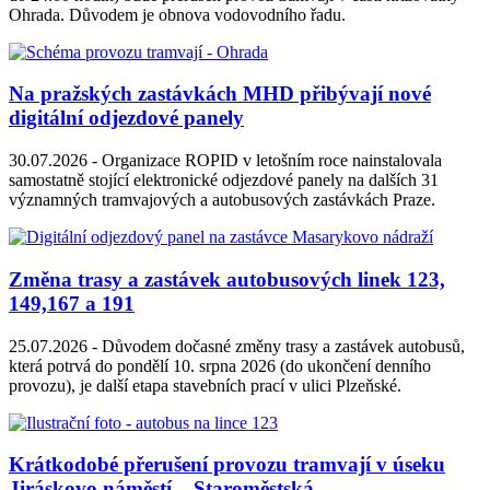
Ohrada. Důvodem je obnova vodovodního řadu.
Na pražských zastávkách MHD přibývají nové
digitální odjezdové panely
30.07.2026 -
Organizace ROPID v letošním roce nainstalovala
samostatně stojící elektronické odjezdové panely na dalších 31
významných tramvajových a autobusových zastávkách Praze.
Změna trasy a zastávek autobusových linek 123,
149,167 a 191
25.07.2026 -
Důvodem dočasné změny trasy a zastávek autobusů,
která potrvá do pondělí 10. srpna 2026 (do ukončení denního
provozu), je další etapa stavebních prací v ulici Plzeňské.
Krátkodobé přerušení provozu tramvají v úseku
Jiráskovo náměstí – Staroměstská