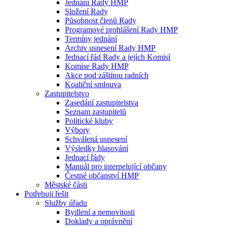
Jednání Rady HMP
Složení Rady
Působnost členů Rady
Programové prohlášení Rady HMP
Termíny jednání
Archiv usnesení Rady HMP
Jednací řád Rady a jejích Komisí
Komise Rady HMP
Akce pod záštitou radních
Koaliční smlouva
Zastupitelstvo
Zasedání zastupitelstva
Seznam zastupitelů
Politické kluby
Výbory
Schválená usnesení
Výsledky hlasování
Jednací řády
Manuál pro interpelující občany
Čestné občanství HMP
Městské části
Potřebuji řešit
Služby úřadu
Bydlení a nemovitosti
Doklady a oprávnění