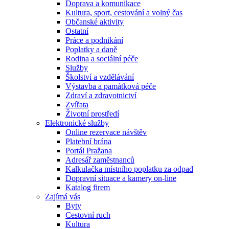
Doprava a komunikace
Kultura, sport, cestování a volný čas
Občanské aktivity
Ostatní
Práce a podnikání
Poplatky a daně
Rodina a sociální péče
Služby
Školství a vzdělávání
Výstavba a památková péče
Zdraví a zdravotnictví
Zvířata
Životní prostředí
Elektronické služby
Online rezervace návštěv
Platební brána
Portál Pražana
Adresář zaměstnanců
Kalkulačka místního poplatku za odpad
Dopravní situace a kamery on-line
Katalog firem
Zajímá vás
Byty
Cestovní ruch
Kultura