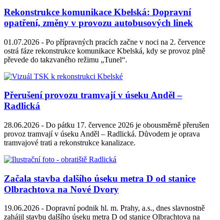
Rekonstrukce komunikace Kbelská: Dopravní
opatření, změny v provozu autobusových linek
01.07.2026 -
Po přípravných pracích začne v noci na 2. července
ostrá fáze rekonstrukce komunikace Kbelská, kdy se provoz plně
převede do takzvaného režimu „Tunel“.
Přerušení provozu tramvají v úseku Anděl –
Radlická
28.06.2026 -
Do pátku 17. července 2026 je obousměrně přerušen
provoz tramvají v úseku Anděl – Radlická. Důvodem je oprava
tramvajové trati a rekonstrukce kanalizace.
Začala stavba dalšího úseku metra D od stanice
Olbrachtova na Nové Dvory
19.06.2026 -
Dopravní podnik hl. m. Prahy, a.s., dnes slavnostně
zahájil stavbu dalšího úseku metra D od stanice Olbrachtova na