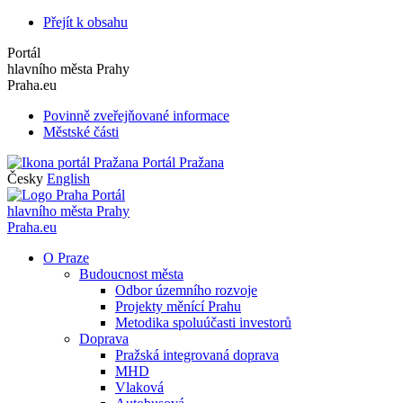
Přejít k obsahu
Portál
hlavního města Prahy
Praha.eu
Povinně zveřejňované informace
Městské části
Portál Pražana
Česky
English
Portál
hlavního města Prahy
Praha.eu
O Praze
Budoucnost města
Odbor územního rozvoje
Projekty měnící Prahu
Metodika spoluúčasti investorů
Doprava
Pražská integrovaná doprava
MHD
Vlaková