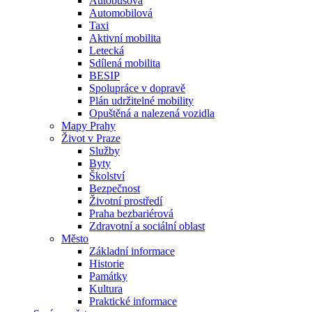
Autobusová
Automobilová
Taxi
Aktivní mobilita
Letecká
Sdílená mobilita
BESIP
Spolupráce v dopravě
Plán udržitelné mobility
Opuštěná a nalezená vozidla
Mapy Prahy
Život v Praze
Služby
Byty
Školství
Bezpečnost
Životní prostředí
Praha bezbariérová
Zdravotní a sociální oblast
Město
Základní informace
Historie
Památky
Kultura
Praktické informace