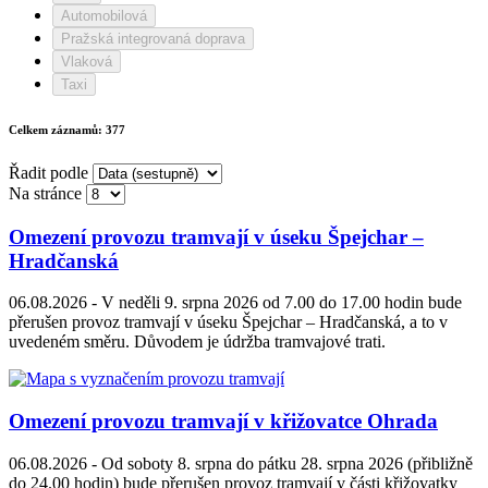
Automobilová
Pražská integrovaná doprava
Vlaková
Taxi
Celkem záznamů:
377
Řadit podle
Na stránce
Omezení provozu tramvají v úseku Špejchar –
Hradčanská
06.08.2026 -
V neděli 9. srpna 2026 od 7.00 do 17.00 hodin bude
přerušen provoz tramvají v úseku Špejchar – Hradčanská, a to v
uvedeném směru. Důvodem je údržba tramvajové trati.
Omezení provozu tramvají v křižovatce Ohrada
06.08.2026 -
Od soboty 8. srpna do pátku 28. srpna 2026 (přibližně
do 24.00 hodin) bude přerušen provoz tramvají v části křižovatky