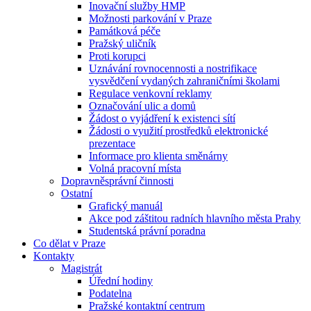
Inovační služby HMP
Možnosti parkování v Praze
Památková péče
Pražský uličník
Proti korupci
Uznávání rovnocennosti a nostrifikace
vysvědčení vydaných zahraničními školami
Regulace venkovní reklamy
Označování ulic a domů
Žádost o vyjádření k existenci sítí
Žádosti o využití prostředků elektronické
prezentace
Informace pro klienta směnárny
Volná pracovní místa
Dopravněsprávní činnosti
Ostatní
Grafický manuál
Akce pod záštitou radních hlavního města Prahy
Studentská právní poradna
Co dělat v Praze
Kontakty
Magistrát
Úřední hodiny
Podatelna
Pražské kontaktní centrum