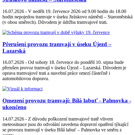
16.07.2026 -
V neděli 19. července 2026 od 9.00 hodin do 18.00
hodin nepojedou tramvaje v úseku Jiráskovo náměstí – Staroměstská
(v obou směrech). Důvodem je údržba tramvajové trati.
Přerušení provozu tramvají v úseku Újezd –
Lazarská
16.07.2026 -
Od soboty 18. července do pondělí 10. srpna bude
přerušen provoz tramvají v úseku Újezd – Lazarská. Důvodem je
oprava tramvajové trati a stavební práce omezí částečně i
automobilovou dopravu.
Omezení provozu tramvají: Bílá labuť - Palmovka -
ukončeno
14.07.2026 -
Z důvodu poškození tramvajové tratě vlivem
meteosituace jsou do odvolání zavedena dopravní opatření týkající
se provozu tramvají v úseku Bílá labuť – Palmovka ve směru z