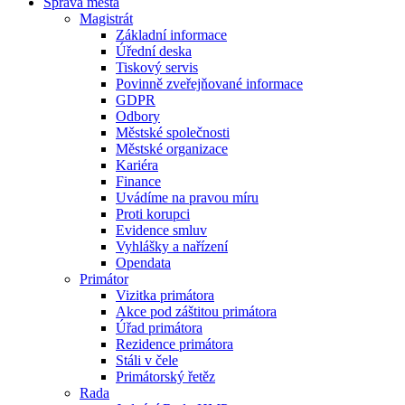
Správa města
Magistrát
Základní informace
Úřední deska
Tiskový servis
Povinně zveřejňované informace
GDPR
Odbory
Městské společnosti
Městské organizace
Kariéra
Finance
Uvádíme na pravou míru
Proti korupci
Evidence smluv
Vyhlášky a nařízení
Opendata
Primátor
Vizitka primátora
Akce pod záštitou primátora
Úřad primátora
Rezidence primátora
Stáli v čele
Primátorský řetěz
Rada