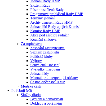
Jednání Rady HMP
Složení Rady
Působnost členů Rady
Programové prohlášení Rady HMP
Termíny jednání
Archiv usnesení Rady HMP
Jednací řád Rady a jejích Komisí
Komise Rady HMP
Akce pod záštitou radních
Koaliční smlouva
Zastupitelstvo
Zasedání zastupitelstva
Seznam zastupitelů
Politické kluby
Výbory
Schválená usnesení
Výsledky hlasování
Jednací řády
Manuál pro interpelující občany
Čestné občanství HMP
Městské části
Potřebuji řešit
Služby úřadu
Bydlení a nemovitosti
Doklady a oprávnění