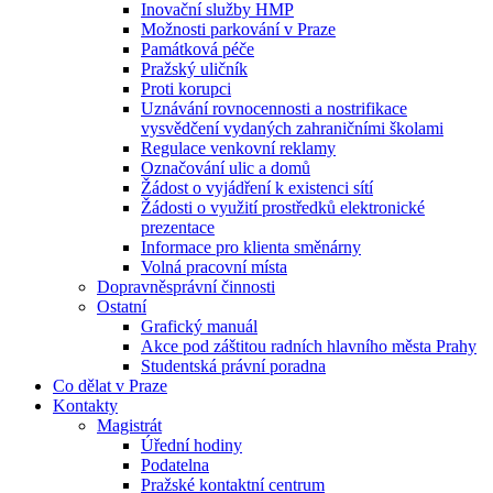
Inovační služby HMP
Možnosti parkování v Praze
Památková péče
Pražský uličník
Proti korupci
Uznávání rovnocennosti a nostrifikace
vysvědčení vydaných zahraničními školami
Regulace venkovní reklamy
Označování ulic a domů
Žádost o vyjádření k existenci sítí
Žádosti o využití prostředků elektronické
prezentace
Informace pro klienta směnárny
Volná pracovní místa
Dopravněsprávní činnosti
Ostatní
Grafický manuál
Akce pod záštitou radních hlavního města Prahy
Studentská právní poradna
Co dělat v Praze
Kontakty
Magistrát
Úřední hodiny
Podatelna
Pražské kontaktní centrum