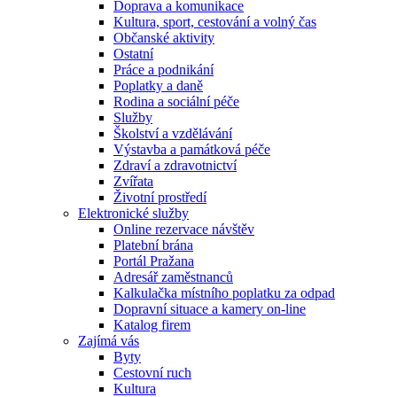
Doprava a komunikace
Kultura, sport, cestování a volný čas
Občanské aktivity
Ostatní
Práce a podnikání
Poplatky a daně
Rodina a sociální péče
Služby
Školství a vzdělávání
Výstavba a památková péče
Zdraví a zdravotnictví
Zvířata
Životní prostředí
Elektronické služby
Online rezervace návštěv
Platební brána
Portál Pražana
Adresář zaměstnanců
Kalkulačka místního poplatku za odpad
Dopravní situace a kamery on-line
Katalog firem
Zajímá vás
Byty
Cestovní ruch
Kultura