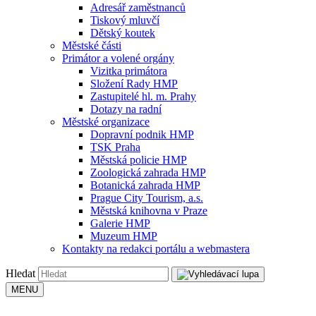
Adresář zaměstnanců
Tiskový mluvčí
Dětský koutek
Městské části
Primátor a volené orgány
Vizitka primátora
Složení Rady HMP
Zastupitelé hl. m. Prahy
Dotazy na radní
Městské organizace
Dopravní podnik HMP
TSK Praha
Městská policie HMP
Zoologická zahrada HMP
Botanická zahrada HMP
Prague City Tourism, a.s.
Městská knihovna v Praze
Galerie HMP
Muzeum HMP
Kontakty na redakci portálu a webmastera
Hledat
MENU