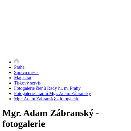
Praha
Správa města
Magistrát
Tiskový servis
Fotogalerie členů Rady hl. m. Prahy
Fotogalerie - radní Mgr. Adam Zábranský
Mgr. Adam Zábranský - fotogalerie
Mgr. Adam Zábranský -
fotogalerie