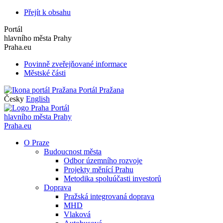
Přejít k obsahu
Portál
hlavního města Prahy
Praha.eu
Povinně zveřejňované informace
Městské části
Portál Pražana
Česky
English
Portál
hlavního města Prahy
Praha.eu
O Praze
Budoucnost města
Odbor územního rozvoje
Projekty měnící Prahu
Metodika spoluúčasti investorů
Doprava
Pražská integrovaná doprava
MHD
Vlaková