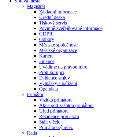
Správa města
Magistrát
Základní informace
Úřední deska
Tiskový servis
Povinně zveřejňované informace
GDPR
Odbory
Městské společnosti
Městské organizace
Kariéra
Finance
Uvádíme na pravou míru
Proti korupci
Evidence smluv
Vyhlášky a nařízení
Opendata
Primátor
Vizitka primátora
Akce pod záštitou primátora
Úřad primátora
Rezidence primátora
Stáli v čele
Primátorský řetěz
Rada