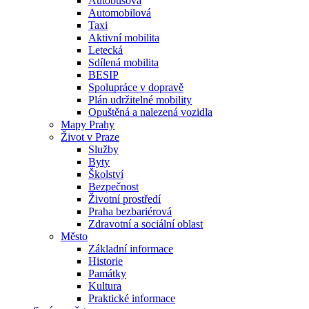
Autobusová
Automobilová
Taxi
Aktivní mobilita
Letecká
Sdílená mobilita
BESIP
Spolupráce v dopravě
Plán udržitelné mobility
Opuštěná a nalezená vozidla
Mapy Prahy
Život v Praze
Služby
Byty
Školství
Bezpečnost
Životní prostředí
Praha bezbariérová
Zdravotní a sociální oblast
Město
Základní informace
Historie
Památky
Kultura
Praktické informace