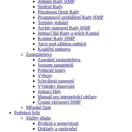
Jednání Rady HMP
Složení Rady
Působnost členů Rady
Programové prohlášení Rady HMP
Termíny jednání
Archiv usnesení Rady HMP
Jednací řád Rady a jejích Komisí
Komise Rady HMP
Akce pod záštitou radních
Koaliční smlouva
Zastupitelstvo
Zasedání zastupitelstva
Seznam zastupitelů
Politické kluby
Výbory
Schválená usnesení
Výsledky hlasování
Jednací řády
Manuál pro interpelující občany
Čestné občanství HMP
Městské části
Potřebuji řešit
Služby úřadu
Bydlení a nemovitosti
Doklady a oprávnění