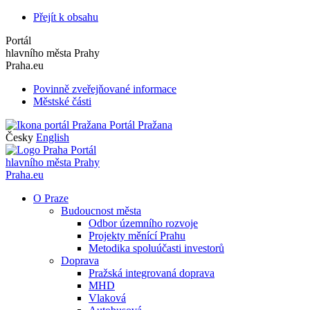
Přejít k obsahu
Portál
hlavního města Prahy
Praha.eu
Povinně zveřejňované informace
Městské části
Portál Pražana
Česky
English
Portál
hlavního města Prahy
Praha.eu
O Praze
Budoucnost města
Odbor územního rozvoje
Projekty měnící Prahu
Metodika spoluúčasti investorů
Doprava
Pražská integrovaná doprava
MHD
Vlaková