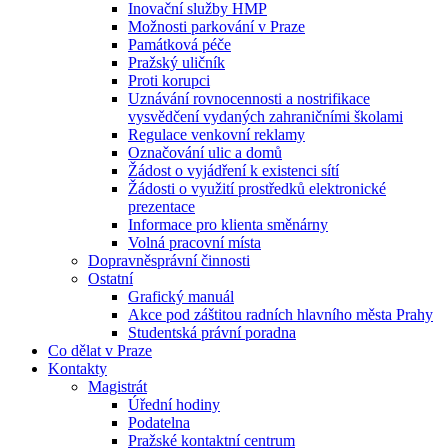
Inovační služby HMP
Možnosti parkování v Praze
Památková péče
Pražský uličník
Proti korupci
Uznávání rovnocennosti a nostrifikace
vysvědčení vydaných zahraničními školami
Regulace venkovní reklamy
Označování ulic a domů
Žádost o vyjádření k existenci sítí
Žádosti o využití prostředků elektronické
prezentace
Informace pro klienta směnárny
Volná pracovní místa
Dopravněsprávní činnosti
Ostatní
Grafický manuál
Akce pod záštitou radních hlavního města Prahy
Studentská právní poradna
Co dělat v Praze
Kontakty
Magistrát
Úřední hodiny
Podatelna
Pražské kontaktní centrum