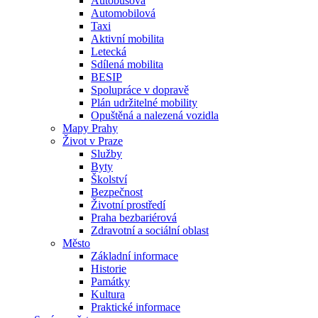
Autobusová
Automobilová
Taxi
Aktivní mobilita
Letecká
Sdílená mobilita
BESIP
Spolupráce v dopravě
Plán udržitelné mobility
Opuštěná a nalezená vozidla
Mapy Prahy
Život v Praze
Služby
Byty
Školství
Bezpečnost
Životní prostředí
Praha bezbariérová
Zdravotní a sociální oblast
Město
Základní informace
Historie
Památky
Kultura
Praktické informace