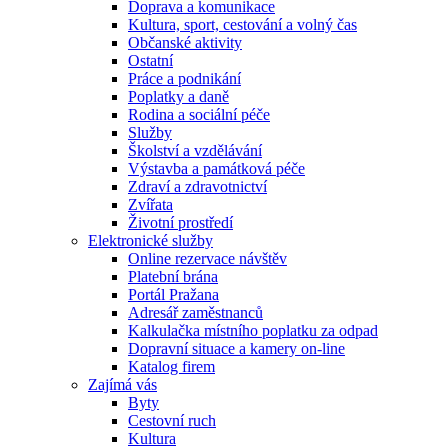
Doprava a komunikace
Kultura, sport, cestování a volný čas
Občanské aktivity
Ostatní
Práce a podnikání
Poplatky a daně
Rodina a sociální péče
Služby
Školství a vzdělávání
Výstavba a památková péče
Zdraví a zdravotnictví
Zvířata
Životní prostředí
Elektronické služby
Online rezervace návštěv
Platební brána
Portál Pražana
Adresář zaměstnanců
Kalkulačka místního poplatku za odpad
Dopravní situace a kamery on-line
Katalog firem
Zajímá vás
Byty
Cestovní ruch
Kultura