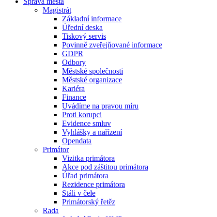
Správa města
Magistrát
Základní informace
Úřední deska
Tiskový servis
Povinně zveřejňované informace
GDPR
Odbory
Městské společnosti
Městské organizace
Kariéra
Finance
Uvádíme na pravou míru
Proti korupci
Evidence smluv
Vyhlášky a nařízení
Opendata
Primátor
Vizitka primátora
Akce pod záštitou primátora
Úřad primátora
Rezidence primátora
Stáli v čele
Primátorský řetěz
Rada