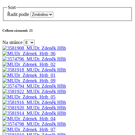
Sort
Řadit podle
Celkem záznamů:
21
Na stránce