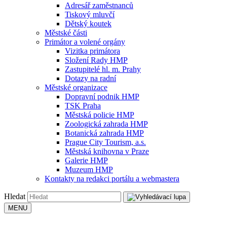
Adresář zaměstnanců
Tiskový mluvčí
Dětský koutek
Městské části
Primátor a volené orgány
Vizitka primátora
Složení Rady HMP
Zastupitelé hl. m. Prahy
Dotazy na radní
Městské organizace
Dopravní podnik HMP
TSK Praha
Městská policie HMP
Zoologická zahrada HMP
Botanická zahrada HMP
Prague City Tourism, a.s.
Městská knihovna v Praze
Galerie HMP
Muzeum HMP
Kontakty na redakci portálu a webmastera
Hledat
MENU