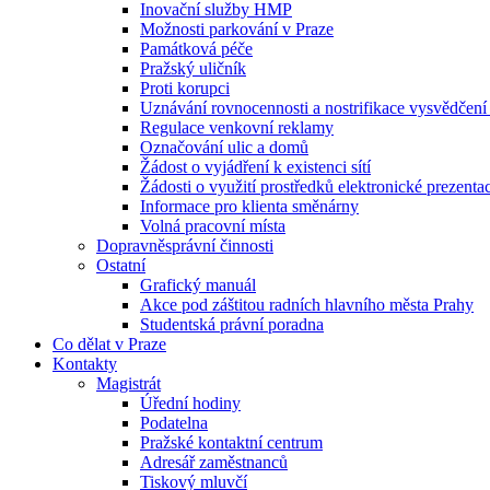
Inovační služby HMP
Možnosti parkování v Praze
Památková péče
Pražský uličník
Proti korupci
Uznávání rovnocennosti a nostrifikace vysvědčen
Regulace venkovní reklamy
Označování ulic a domů
Žádost o vyjádření k existenci sítí
Žádosti o využití prostředků elektronické prezenta
Informace pro klienta směnárny
Volná pracovní místa
Dopravněsprávní činnosti
Ostatní
Grafický manuál
Akce pod záštitou radních hlavního města Prahy
Studentská právní poradna
Co dělat v Praze
Kontakty
Magistrát
Úřední hodiny
Podatelna
Pražské kontaktní centrum
Adresář zaměstnanců
Tiskový mluvčí