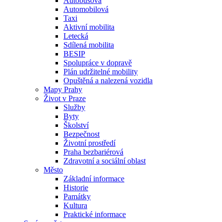
Autobusová
Automobilová
Taxi
Aktivní mobilita
Letecká
Sdílená mobilita
BESIP
Spolupráce v dopravě
Plán udržitelné mobility
Opuštěná a nalezená vozidla
Mapy Prahy
Život v Praze
Služby
Byty
Školství
Bezpečnost
Životní prostředí
Praha bezbariérová
Zdravotní a sociální oblast
Město
Základní informace
Historie
Památky
Kultura
Praktické informace