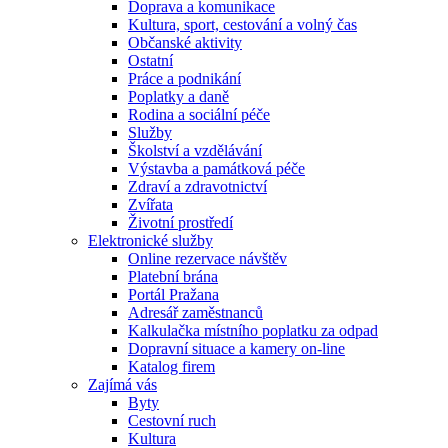
Doprava a komunikace
Kultura, sport, cestování a volný čas
Občanské aktivity
Ostatní
Práce a podnikání
Poplatky a daně
Rodina a sociální péče
Služby
Školství a vzdělávání
Výstavba a památková péče
Zdraví a zdravotnictví
Zvířata
Životní prostředí
Elektronické služby
Online rezervace návštěv
Platební brána
Portál Pražana
Adresář zaměstnanců
Kalkulačka místního poplatku za odpad
Dopravní situace a kamery on-line
Katalog firem
Zajímá vás
Byty
Cestovní ruch
Kultura