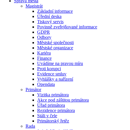
Správa města
Magistrát
Základní informace
Úřední deska
Tiskový servis
Povinně zveřejňované informace
GDPR
Odbory
Městské společnosti
Městské organizace
Kariéra
Finance
Uvádíme na pravou míru
Proti korupci
Evidence smluv
Vyhlášky a nařízení
Opendata
Primátor
Vizitka primátora
Akce pod záštitou primátora
Úřad primátora
Rezidence primátora
Stáli v čele
Primátorský řetěz
Rada