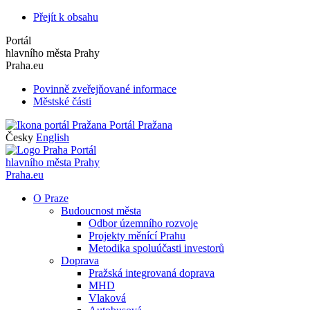
Přejít k obsahu
Portál
hlavního města Prahy
Praha.eu
Povinně zveřejňované informace
Městské části
Portál Pražana
Česky
English
Portál
hlavního města Prahy
Praha.eu
O Praze
Budoucnost města
Odbor územního rozvoje
Projekty měnící Prahu
Metodika spoluúčasti investorů
Doprava
Pražská integrovaná doprava
MHD
Vlaková