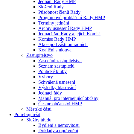
Jednání Rady HMP
Složení Rady
Působnost členů Rady
Programové prohlášení Rady HMP
Termíny jednání
Archiv usnesení Rady HMP
Jednací řád Rady a jejích Komisí
Komise Rady HMP
Akce pod záštitou radních
Koaliční smlouva
Zastupitelstvo
Zasedání zastupitelstva
Seznam zastupitelů
Politické kluby
Výbory
Schválená usnesení
Výsledky hlasování
Jednací řády
Manuál pro interpelující občany
Čestné občanství HMP
Městské části
Potřebuji řešit
Služby úřadu
Bydlení a nemovitosti
Doklady a oprávnění