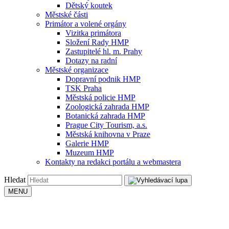
Dětský koutek
Městské části
Primátor a volené orgány
Vizitka primátora
Složení Rady HMP
Zastupitelé hl. m. Prahy
Dotazy na radní
Městské organizace
Dopravní podnik HMP
TSK Praha
Městská policie HMP
Zoologická zahrada HMP
Botanická zahrada HMP
Prague City Tourism, a.s.
Městská knihovna v Praze
Galerie HMP
Muzeum HMP
Kontakty na redakci portálu a webmastera
Hledat
MENU