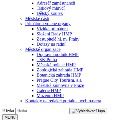
Adresář zaměstnanců
Tiskový mluvčí
Dětský koutek
Městské části
Primátor a volené orgány
Vizitka primátora
Složení Rady HMP
Zastupitelé hl. m. Prahy
Dotazy na radní
Městské organizace
Dopravní podnik HMP
TSK Praha
Městská policie HMP
Zoologická zahrada HMP
Botanická zahrada HMP
Prague City Tourism, a.s.
Městská knihovna v Praze
Galerie HMP
Muzeum HMP
Kontakty na redakci portálu a webmastera
Hledat
MENU