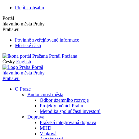
Přejít k obsahu
Portál
hlavního města Prahy
Praha.eu
Povinně zveřejňované informace
Městské části
Portál Pražana
Česky
English
Portál
hlavního města Prahy
Praha.eu
O Praze
Budoucnost města
Odbor územního rozvoje
Projekty měnící Prahu
Metodika spoluúčasti investorů
Doprava
Pražská integrovaná doprava
MHD
Vlaková