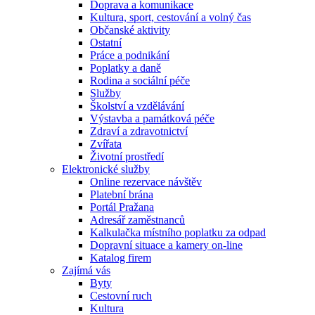
Doprava a komunikace
Kultura, sport, cestování a volný čas
Občanské aktivity
Ostatní
Práce a podnikání
Poplatky a daně
Rodina a sociální péče
Služby
Školství a vzdělávání
Výstavba a památková péče
Zdraví a zdravotnictví
Zvířata
Životní prostředí
Elektronické služby
Online rezervace návštěv
Platební brána
Portál Pražana
Adresář zaměstnanců
Kalkulačka místního poplatku za odpad
Dopravní situace a kamery on-line
Katalog firem
Zajímá vás
Byty
Cestovní ruch
Kultura