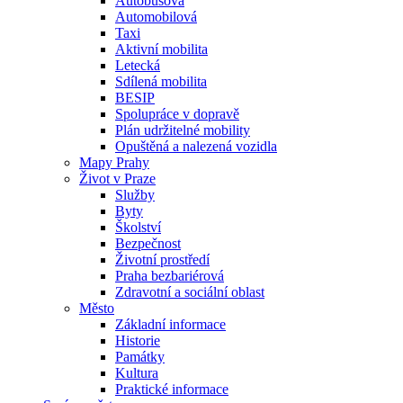
Autobusová
Automobilová
Taxi
Aktivní mobilita
Letecká
Sdílená mobilita
BESIP
Spolupráce v dopravě
Plán udržitelné mobility
Opuštěná a nalezená vozidla
Mapy Prahy
Život v Praze
Služby
Byty
Školství
Bezpečnost
Životní prostředí
Praha bezbariérová
Zdravotní a sociální oblast
Město
Základní informace
Historie
Památky
Kultura
Praktické informace