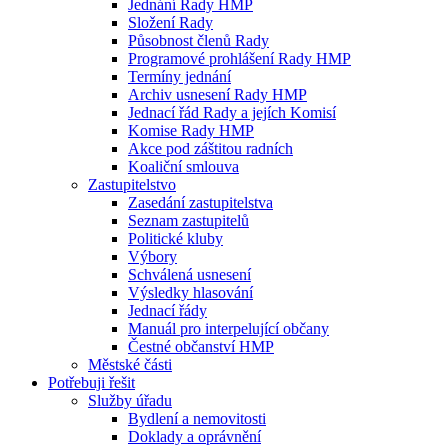
Jednání Rady HMP
Složení Rady
Působnost členů Rady
Programové prohlášení Rady HMP
Termíny jednání
Archiv usnesení Rady HMP
Jednací řád Rady a jejích Komisí
Komise Rady HMP
Akce pod záštitou radních
Koaliční smlouva
Zastupitelstvo
Zasedání zastupitelstva
Seznam zastupitelů
Politické kluby
Výbory
Schválená usnesení
Výsledky hlasování
Jednací řády
Manuál pro interpelující občany
Čestné občanství HMP
Městské části
Potřebuji řešit
Služby úřadu
Bydlení a nemovitosti
Doklady a oprávnění