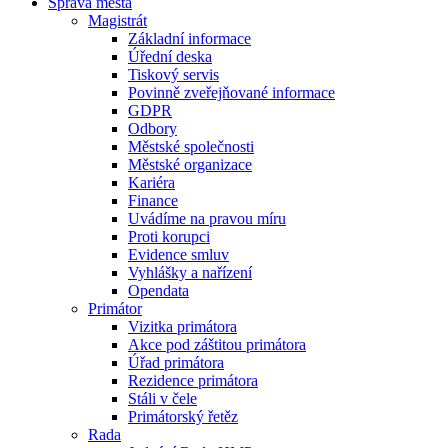
Správa města
Magistrát
Základní informace
Úřední deska
Tiskový servis
Povinně zveřejňované informace
GDPR
Odbory
Městské společnosti
Městské organizace
Kariéra
Finance
Uvádíme na pravou míru
Proti korupci
Evidence smluv
Vyhlášky a nařízení
Opendata
Primátor
Vizitka primátora
Akce pod záštitou primátora
Úřad primátora
Rezidence primátora
Stáli v čele
Primátorský řetěz
Rada