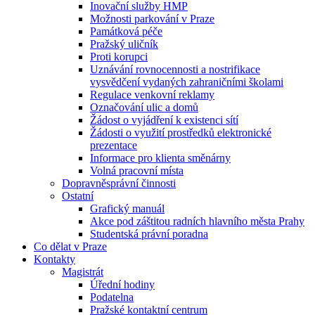
Inovační služby HMP
Možnosti parkování v Praze
Památková péče
Pražský uličník
Proti korupci
Uznávání rovnocennosti a nostrifikace
vysvědčení vydaných zahraničními školami
Regulace venkovní reklamy
Označování ulic a domů
Žádost o vyjádření k existenci sítí
Žádosti o využití prostředků elektronické
prezentace
Informace pro klienta směnárny
Volná pracovní místa
Dopravněsprávní činnosti
Ostatní
Grafický manuál
Akce pod záštitou radních hlavního města Prahy
Studentská právní poradna
Co dělat v Praze
Kontakty
Magistrát
Úřední hodiny
Podatelna
Pražské kontaktní centrum