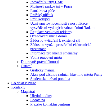
Inovační služby HMP
Možnosti parkování v Praze
Památková péče
Pražský uličník
Proti korupci
Uznávání rovnocennosti a nostrifikace
vysvědčení vydaných zahraničními školami
Regulace venkovní reklamy
Označování ulic a domů
Žádost o vyjádření k existenci sítí
Žádosti o využití prostředků elektronické
prezentace
Informace pro klienta směnárny
Volná pracovní místa
Dopravněsprávní činnosti
Ostatní
Grafický manuál
Akce pod záštitou radních hlavního města Prahy
Studentská právní poradna
Co dělat v Praze
Kontakty
Magistrát
Úřední hodiny
Podatelna
Pražské kontaktní centrum