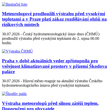
Meteorologové prodloužili výstrahu před vysokými
teplotami a v Praze platí zákaz rozdělávání ohňů na
rizikových místech
30.07.2026 -
Český hydrometeorologický ústav dnes (ČHMÚ)
prodloužil výstrahu před vysokými teplotami do 2. srpna 00.00
hodin.
Praha v době aktuálních veder zpřístupnila pro
veřejnost klimatizované prostory v přízemí Škodova
paláce
30.07.2026 -
Hlavní město reaguje na aktuální výstrahu Českého
hydrometeorologického ústavu před vysokými teplotami.
Výstraha meteorologů před silnou zátěží teplem.
Doporučení pro obyvatele