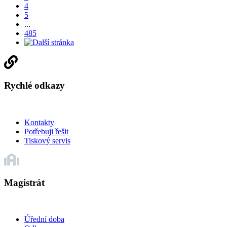
4
5
...
485
Rychlé odkazy
Kontakty
Potřebuji řešit
Tiskový servis
Magistrát
Úřední doba