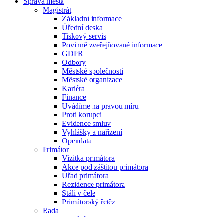
Správa města
Magistrát
Základní informace
Úřední deska
Tiskový servis
Povinně zveřejňované informace
GDPR
Odbory
Městské společnosti
Městské organizace
Kariéra
Finance
Uvádíme na pravou míru
Proti korupci
Evidence smluv
Vyhlášky a nařízení
Opendata
Primátor
Vizitka primátora
Akce pod záštitou primátora
Úřad primátora
Rezidence primátora
Stáli v čele
Primátorský řetěz
Rada