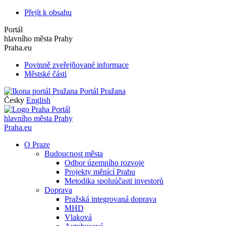
Přejít k obsahu
Portál
hlavního města Prahy
Praha.eu
Povinně zveřejňované informace
Městské části
Portál Pražana
Česky
English
Portál
hlavního města Prahy
Praha.eu
O Praze
Budoucnost města
Odbor územního rozvoje
Projekty měnící Prahu
Metodika spoluúčasti investorů
Doprava
Pražská integrovaná doprava
MHD
Vlaková