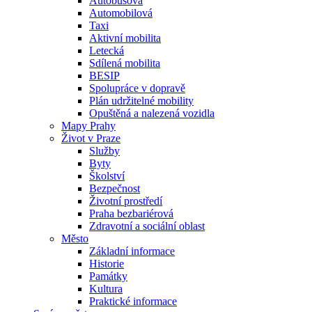
Autobusová
Automobilová
Taxi
Aktivní mobilita
Letecká
Sdílená mobilita
BESIP
Spolupráce v dopravě
Plán udržitelné mobility
Opuštěná a nalezená vozidla
Mapy Prahy
Život v Praze
Služby
Byty
Školství
Bezpečnost
Životní prostředí
Praha bezbariérová
Zdravotní a sociální oblast
Město
Základní informace
Historie
Památky
Kultura
Praktické informace