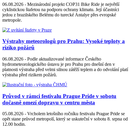
06.08.2026 -
Mezinárodní projekt COP31 Bike Ride je největší
cyklistickou štafetou na podporu ochrany klimatu. Její účastníci
jedou z brazilského Belému do turecké Antalye přes evropské
metropole.
Výstrahy meteorologů pro Prahu: Vysoké teploty a
riziko požárů
06.08.2026 -
Podle aktualizované informace Českého
hydrometeorologického ústavu je pro Prahu pro dnešní den v
platnosti výstraha před velmi silnou zátěží teplem a do odvolání platí
výstraha před rizikem požárů.
Průvod v rámci festivalu Prague Pride v sobotu
dočasně omezí dopravu v centru města
05.08.2026 -
Vrcholem letošního ročníku festivalu Prague Pride se
opět stane průvod metropolí, který se uskuteční v sobotu 8. srpna od
12.00 hodin.