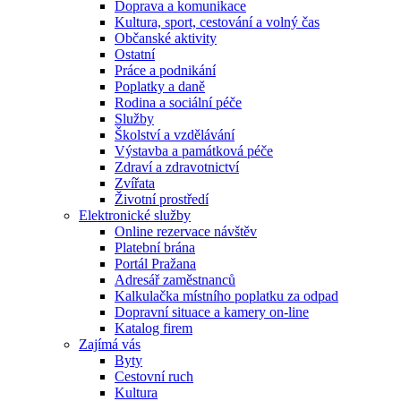
Doprava a komunikace
Kultura, sport, cestování a volný čas
Občanské aktivity
Ostatní
Práce a podnikání
Poplatky a daně
Rodina a sociální péče
Služby
Školství a vzdělávání
Výstavba a památková péče
Zdraví a zdravotnictví
Zvířata
Životní prostředí
Elektronické služby
Online rezervace návštěv
Platební brána
Portál Pražana
Adresář zaměstnanců
Kalkulačka místního poplatku za odpad
Dopravní situace a kamery on-line
Katalog firem
Zajímá vás
Byty
Cestovní ruch
Kultura