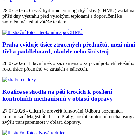
28.07.2026 -
Český hydrometeorologický ústav (ČHMÚ) vydal na
příští dny výstrahu před vysokými teplotami a doporučení ke
zmírnění následků zátěže teplem.
Praha eviduje tisíce ztracených předmětů, mezi nimi
třeba paddleboard, ukulele nebo šicí stroj
28.07.2026 -
Hlavní město zaznamenalo za první pololetí letošního
roku tisíce předmětů ve ztrátách a nálezech.
Koalice se shodla na pěti krocích k posílení
kontrolních mechanismů v oblasti dopravy
27.07.2026 -
Cílem je prověřit fungování Odboru pozemních
komunikací Magistrátu hl. m. Prahy, posílit kontrolní mechanismy a
zvýšit transparentnost v oblasti dopravy.