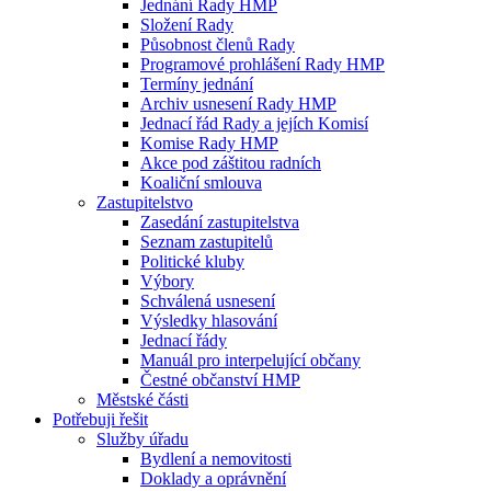
Jednání Rady HMP
Složení Rady
Působnost členů Rady
Programové prohlášení Rady HMP
Termíny jednání
Archiv usnesení Rady HMP
Jednací řád Rady a jejích Komisí
Komise Rady HMP
Akce pod záštitou radních
Koaliční smlouva
Zastupitelstvo
Zasedání zastupitelstva
Seznam zastupitelů
Politické kluby
Výbory
Schválená usnesení
Výsledky hlasování
Jednací řády
Manuál pro interpelující občany
Čestné občanství HMP
Městské části
Potřebuji řešit
Služby úřadu
Bydlení a nemovitosti
Doklady a oprávnění