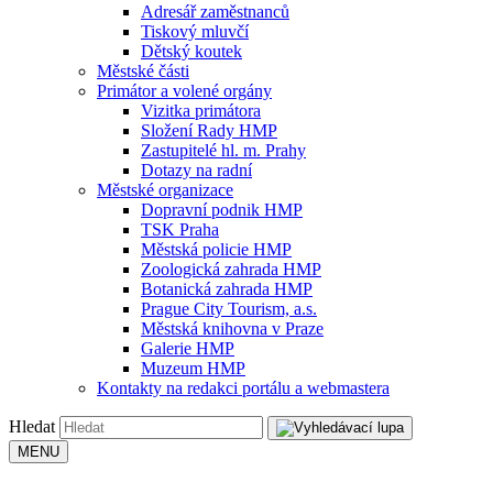
Adresář zaměstnanců
Tiskový mluvčí
Dětský koutek
Městské části
Primátor a volené orgány
Vizitka primátora
Složení Rady HMP
Zastupitelé hl. m. Prahy
Dotazy na radní
Městské organizace
Dopravní podnik HMP
TSK Praha
Městská policie HMP
Zoologická zahrada HMP
Botanická zahrada HMP
Prague City Tourism, a.s.
Městská knihovna v Praze
Galerie HMP
Muzeum HMP
Kontakty na redakci portálu a webmastera
Hledat
MENU