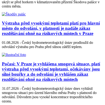
ukrýt se před horkem v klimatizovaném přízemí Škodova paláce v
centru města.
Výstraha před vysokými teplotami platí pro hlavní
město do odvolání, v platnosti je nadále zákaz
rozdělávání ohně na rizikových místech v Praze
01.08.2026 -
Český hydrometeorologický ústav prodloužil do
odvolání výstrahu pro Prahu před silnou zátěží teplem.
Počasí: V Praze je vyhlášena smogová situace, platí
výstraha před vysokými teplotami, očekávány jsou
silné bouřky a do odvolání je vyhlášen zákaz
rozdělávání ohně na rizikových místech
31.07.2026 -
Český hydrometeorologický ústav dnes vyhlásil
smogovou situaci pro území hlavního města Prahy s platností do
odvolání. Důvodem jsou vysoké koncentrace troposférického
ozonu.