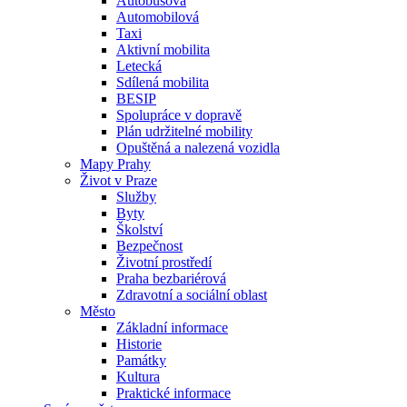
Autobusová
Automobilová
Taxi
Aktivní mobilita
Letecká
Sdílená mobilita
BESIP
Spolupráce v dopravě
Plán udržitelné mobility
Opuštěná a nalezená vozidla
Mapy Prahy
Život v Praze
Služby
Byty
Školství
Bezpečnost
Životní prostředí
Praha bezbariérová
Zdravotní a sociální oblast
Město
Základní informace
Historie
Památky
Kultura
Praktické informace