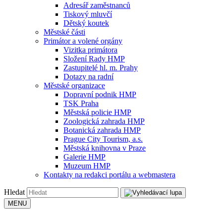
Adresář zaměstnanců
Tiskový mluvčí
Dětský koutek
Městské části
Primátor a volené orgány
Vizitka primátora
Složení Rady HMP
Zastupitelé hl. m. Prahy
Dotazy na radní
Městské organizace
Dopravní podnik HMP
TSK Praha
Městská policie HMP
Zoologická zahrada HMP
Botanická zahrada HMP
Prague City Tourism, a.s.
Městská knihovna v Praze
Galerie HMP
Muzeum HMP
Kontakty na redakci portálu a webmastera
Hledat
MENU