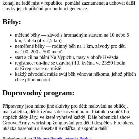
konají na řadě míst v republice, pomáhá zaznamenat a uchovat další
stovky jejich příběhů pro budoucí generace.
Běhy:
měřené běhy — závod s hromadným startem na 10 nebo 5
km, štafeta (4 x 2,5 km)
neměřené běhy — rodinný běh na 1 km, závody pro děti
na 100, 200 a 500 metrů
start a cíl na pláni Na Vypichu, trasy v oboře Hvězda
registrace: on-line se uzavírají 13. května ve 23:59 hodin,
další registrace na místě
každý závodník může svůj běh věnovat někomu, jehož příběh
chce připomenout
Doprovodný program:
Připraveny jsou mimo jiné aktivity pro děti: malování na obličej,
malá atletika, dětská zóna s deskovými hrami Piatnik a soutěž Po
stopách dědy Járy, ve které vyhrává každý. Dále bubenická show
Groove Army, workshop žonglování pro děti i dospělé s Firejokers,
ukázka baseballu s Baseball Kotlářka, diskgolf a další.
Podrobnosti na
Běh pro Paměť národa-Praha
.