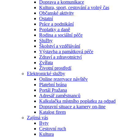
Doprava a komunikace
Kultura, sport, cestování a volný čas
Občanské aktivity
Ostatní
Práce a podnikání
Poplatky a daně
Rodina a sociální péče
Služby
Školství a vzdělávání
Výstavba a památková péče
Zdraví a zdravotnictví
Zvířata
Životní prostředí
Elektronické služby
Online rezervace návštěv
Platební brána
Portál Pražana
Adresář zaměstnanců
Kalkulačka místního poplatku za odpad
Dopravní situace a kamery on-line
Katalog firem
Zajímá vás
Byty
Cestovní ruch
Kultura