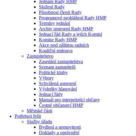
Jednání Rady HMP
Složení Rady
Působnost členů Rady
Programové prohlášení Rady HMP
Termíny jednání
Archiv usnesení Rady HMP
Jednací řád Rady a jejích Komisí
Komise Rady HMP
Akce pod záštitou radních
Koaliční smlouva
Zastupitelstvo
Zasedání zastupitelstva
Seznam zastupitelů
Politické kluby
Výbory
Schválená usnesení
Výsledky hlasování
Jednací řády
Manuál pro interpelující občany
Čestné občanství HMP
Městské části
Potřebuji řešit
Služby úřadu
Bydlení a nemovitosti
Doklady a oprávnění