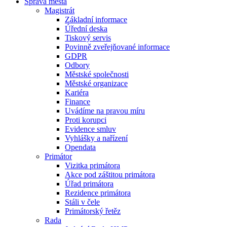
Správa města
Magistrát
Základní informace
Úřední deska
Tiskový servis
Povinně zveřejňované informace
GDPR
Odbory
Městské společnosti
Městské organizace
Kariéra
Finance
Uvádíme na pravou míru
Proti korupci
Evidence smluv
Vyhlášky a nařízení
Opendata
Primátor
Vizitka primátora
Akce pod záštitou primátora
Úřad primátora
Rezidence primátora
Stáli v čele
Primátorský řetěz
Rada