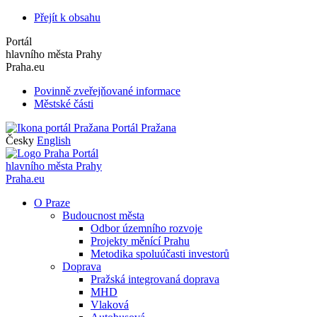
Přejít k obsahu
Portál
hlavního města Prahy
Praha.eu
Povinně zveřejňované informace
Městské části
Portál Pražana
Česky
English
Portál
hlavního města Prahy
Praha.eu
O Praze
Budoucnost města
Odbor územního rozvoje
Projekty měnící Prahu
Metodika spoluúčasti investorů
Doprava
Pražská integrovaná doprava
MHD
Vlaková