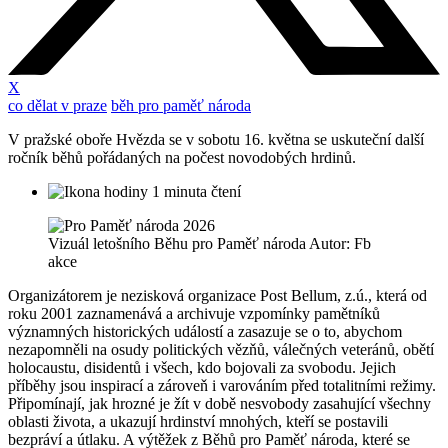
X
co dělat v praze
běh pro paměť národa
V pražské oboře Hvězda se v sobotu 16. května se uskuteční další
ročník běhů pořádaných na počest novodobých hrdinů.
1 minuta čtení
Vizuál letošního Běhu pro Paměť národa Autor: Fb
akce
Organizátorem je nezisková organizace Post Bellum, z.ú., která od
roku 2001 zaznamenává a archivuje vzpomínky pamětníků
významných historických událostí a zasazuje se o to, abychom
nezapomněli na osudy politických vězňů, válečných veteránů, obětí
holocaustu, disidentů i všech, kdo bojovali za svobodu. Jejich
příběhy jsou inspirací a zároveň i varováním před totalitními režimy.
Připomínají, jak hrozné je žít v době nesvobody zasahující všechny
oblasti života, a ukazují hrdinství mnohých, kteří se postavili
bezpráví a útlaku. A výtěžek z Běhů pro Paměť národa, které se