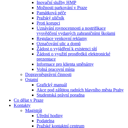
Inovační služby HMP
Možnosti parkování v Praze
Památková péče
Pražský uličník
Proti korupci
Uznávání rovnocennosti a nostrifikace
vysvědčení vydaných zahraničními školami
Regulace venkovní reklamy
Označování ulic a domů
Žádost o vyjádření k existenci sítí
Žádosti o využití prostředků elektronické
prezentace
Informace pro klienta směnárny
Volná pracovní místa
Dopravněsprávní činnosti
Ostatní
Grafický manuál
Akce pod záštitou radních hlavního města Prahy
Studentská právní poradna
Co dělat v Praze
Kontakty
Magistrát
Úřední hodiny
Podatelna
Pražské kontaktní centrum