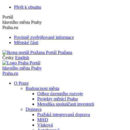
Přejít k obsahu
Portál
hlavního města Prahy
Praha.eu
Povinně zveřejňované informace
Městské části
Portál Pražana
Česky
English
Portál
hlavního města Prahy
Praha.eu
O Praze
Budoucnost města
Odbor územního rozvoje
Projekty měnící Prahu
Metodika spoluúčasti investorů
Doprava
Pražská integrovaná doprava
MHD
Vlaková