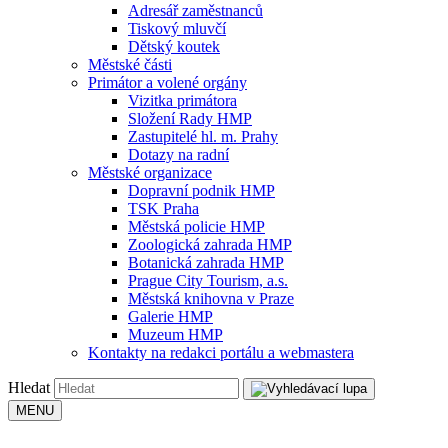
Adresář zaměstnanců
Tiskový mluvčí
Dětský koutek
Městské části
Primátor a volené orgány
Vizitka primátora
Složení Rady HMP
Zastupitelé hl. m. Prahy
Dotazy na radní
Městské organizace
Dopravní podnik HMP
TSK Praha
Městská policie HMP
Zoologická zahrada HMP
Botanická zahrada HMP
Prague City Tourism, a.s.
Městská knihovna v Praze
Galerie HMP
Muzeum HMP
Kontakty na redakci portálu a webmastera
Hledat
MENU