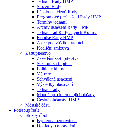
Jednání Rady HMP
Složení Rady
Působnost členů Rady
Programové prohlášení Rady HMP
Termíny jednání
Archiv usnesení Rady HMP
Jednací řád Rady a jejích Komisí
Komise Rady HMP
Akce pod záštitou radních
Koaliční smlouva
Zastupitelstvo
Zasedání zastupitelstva
Seznam zastupitelů
Politické kluby
Výbory
Schválená usnesení
Výsledky hlasování
Jednací řády
Manuál pro interpelující občany
Čestné občanství HMP
Městské části
Potřebuji řešit
Služby úřadu
Bydlení a nemovitosti
Doklady a oprávnění