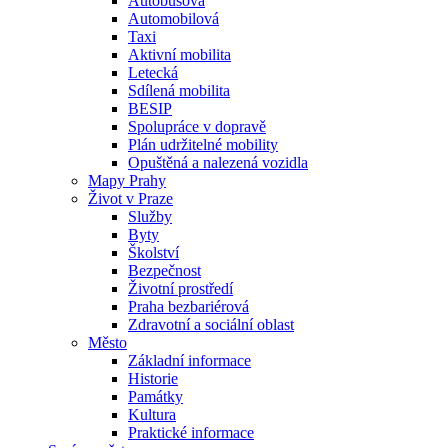
Autobusová
Automobilová
Taxi
Aktivní mobilita
Letecká
Sdílená mobilita
BESIP
Spolupráce v dopravě
Plán udržitelné mobility
Opuštěná a nalezená vozidla
Mapy Prahy
Život v Praze
Služby
Byty
Školství
Bezpečnost
Životní prostředí
Praha bezbariérová
Zdravotní a sociální oblast
Město
Základní informace
Historie
Památky
Kultura
Praktické informace