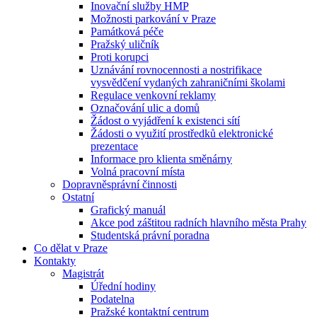
Inovační služby HMP
Možnosti parkování v Praze
Památková péče
Pražský uličník
Proti korupci
Uznávání rovnocennosti a nostrifikace
vysvědčení vydaných zahraničními školami
Regulace venkovní reklamy
Označování ulic a domů
Žádost o vyjádření k existenci sítí
Žádosti o využití prostředků elektronické
prezentace
Informace pro klienta směnárny
Volná pracovní místa
Dopravněsprávní činnosti
Ostatní
Grafický manuál
Akce pod záštitou radních hlavního města Prahy
Studentská právní poradna
Co dělat v Praze
Kontakty
Magistrát
Úřední hodiny
Podatelna
Pražské kontaktní centrum