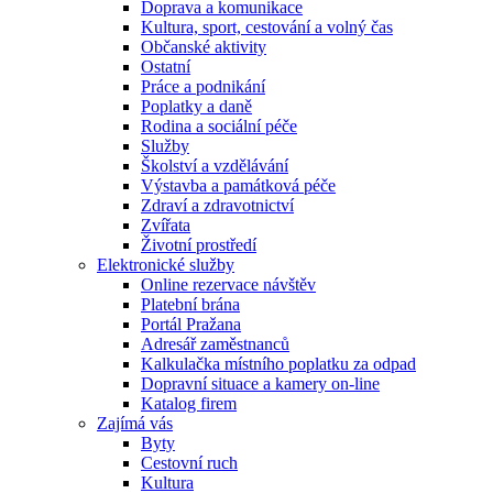
Doprava a komunikace
Kultura, sport, cestování a volný čas
Občanské aktivity
Ostatní
Práce a podnikání
Poplatky a daně
Rodina a sociální péče
Služby
Školství a vzdělávání
Výstavba a památková péče
Zdraví a zdravotnictví
Zvířata
Životní prostředí
Elektronické služby
Online rezervace návštěv
Platební brána
Portál Pražana
Adresář zaměstnanců
Kalkulačka místního poplatku za odpad
Dopravní situace a kamery on-line
Katalog firem
Zajímá vás
Byty
Cestovní ruch
Kultura