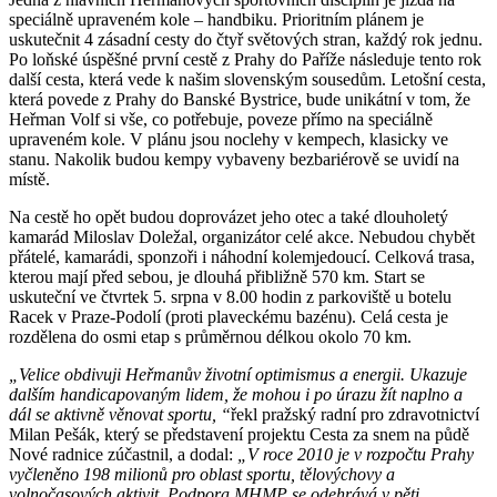
speciálně upraveném kole – handbiku. Prioritním plánem je
uskutečnit 4 zásadní cesty do čtyř světových stran, každý rok jednu.
Po loňské úspěšné první cestě z Prahy do Paříže následuje tento rok
další cesta, která vede k našim slovenským sousedům. Letošní cesta,
která povede z Prahy do Banské Bystrice, bude unikátní v tom, že
Heřman Volf si vše, co potřebuje, poveze přímo na speciálně
upraveném kole. V plánu jsou noclehy v kempech, klasicky ve
stanu. Nakolik budou kempy vybaveny bezbariérově se uvidí na
místě.
Na cestě ho opět budou doprovázet jeho otec a také dlouholetý
kamarád Miloslav Doležal, organizátor celé akce. Nebudou chybět
přátelé, kamarádi, sponzoři i náhodní kolemjedoucí. Celková trasa,
kterou mají před sebou, je dlouhá přibližně 570 km. Start se
uskuteční ve čtvrtek 5. srpna v 8.00 hodin z parkoviště u botelu
Racek v Praze-Podolí (proti plaveckému bazénu). Celá cesta je
rozdělena do osmi etap s průměrnou délkou okolo 70 km.
„Velice obdivuji Heřmanův životní optimismus a energii. Ukazuje
dalším handicapovaným lidem, že mohou i po úrazu žít naplno a
dál se aktivně věnovat sportu, “
řekl pražský radní pro zdravotnictví
Milan Pešák, který se představení projektu Cesta za snem na půdě
Nové radnice zúčastnil, a dodal:
„V roce 2010 je v rozpočtu Prahy
vyčleněno 198 milionů pro oblast sportu, tělovýchovy a
volnočasových aktivit. Podpora MHMP se odehrává v pěti