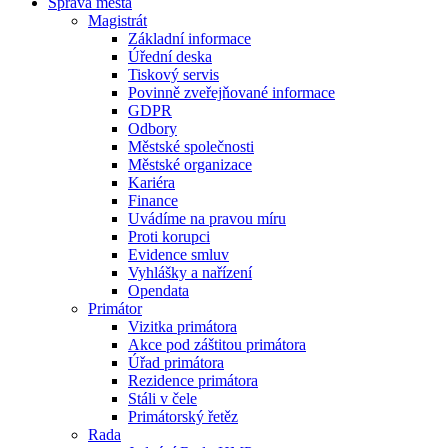
Správa města
Magistrát
Základní informace
Úřední deska
Tiskový servis
Povinně zveřejňované informace
GDPR
Odbory
Městské společnosti
Městské organizace
Kariéra
Finance
Uvádíme na pravou míru
Proti korupci
Evidence smluv
Vyhlášky a nařízení
Opendata
Primátor
Vizitka primátora
Akce pod záštitou primátora
Úřad primátora
Rezidence primátora
Stáli v čele
Primátorský řetěz
Rada