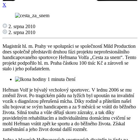
X
2. srpna 2010
2. srpna 2010
Magistrát hl. m. Prahy ve spolupráci se společností Mild Production
dnes společně představili druhou fázi projektu neprofesionálního
handicapovaného sportovce Heřmana Volfa „Cesta za snem“. Tento
projekt podpořilo hl. m. Praha částkou 100 tisíc Kč a zároveň se
stalo i jeho pořadatelem.
1 minuta čtení
Heřman Volf je bývalý vrcholový sportovec. V lednu 2006 se mu
změnil život. Po tragickém pádu na lyžích byl upoután na invalidní
vozík s diagnózou přerušená mícha. Díky rodině a přátelům našel
sílu bojovat se svým handicapem a za 9 měsíců se vrátil do běžného
života. Silná touha a vůle dělají skoro zázraky, a tak díky
pravidelným rehabilitacím a individuálnímu domácímu cvičení se
mohl Heřman vrátit zpět ke sportu a do běžného života. Získal
zaměstnání a jeho život dostal další rozměr.
Jedna z hlavních Heřmanových sportovních disciplín je jízda na