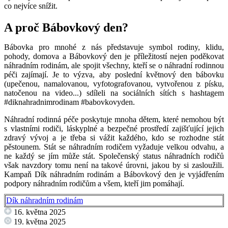
co nejvíce snížit.
A proč Bábovkový den?
Bábovka pro mnohé z nás představuje symbol rodiny, klidu,
pohody, domova a Bábovkový den je příležitostí nejen poděkovat
náhradním rodinám, ale spojit všechny, kteří se o náhradní rodinnou
péči zajímají. Je to výzva, aby poslední květnový den bábovku
(upečenou, namalovanou, vyfotografovanou, vytvořenou z písku,
natočenou na video...) sdíleli na sociálních sítích s hashtagem
#diknahradnimrodinam #babovkovyden.
Náhradní rodinná péče poskytuje mnoha dětem, které nemohou být
s vlastními rodiči, láskyplné a bezpečné prostředí zajišťující jejich
zdravý vývoj a je třeba si vážit každého, kdo se rozhodne stát
pěstounem. Stát se náhradním rodičem vyžaduje velkou odvahu, a
ne každý se jím může stát. Společenský status náhradních rodičů
však navzdory tomu není na takové úrovni, jakou by si zasloužili.
Kampaň Dík náhradním rodinám a Bábovkový den je vyjádřením
podpory náhradním rodičům a všem, kteří jim pomáhají.
Dík náhradním rodinám
16. května 2025
19. května 2025