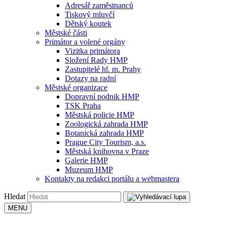
Adresář zaměstnanců
Tiskový mluvčí
Dětský koutek
Městské části
Primátor a volené orgány
Vizitka primátora
Složení Rady HMP
Zastupitelé hl. m. Prahy
Dotazy na radní
Městské organizace
Dopravní podnik HMP
TSK Praha
Městská policie HMP
Zoologická zahrada HMP
Botanická zahrada HMP
Prague City Tourism, a.s.
Městská knihovna v Praze
Galerie HMP
Muzeum HMP
Kontakty na redakci portálu a webmastera
Hledat
MENU