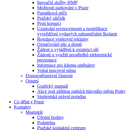
Inovační služby HMP
Možnosti parkování v Praze
Památková péče
Pražský uličník
Proti korupci
Uznávání rovnocennosti a nostrifikace
vysvědčení vydaných zahraničními školami
Regulace venkovní reklamy
Označování ulic a domů
Žádost o vyjádření k existenci sítí
Žádosti o využití prostředků elektronické
prezentace
Informace pro klienta směnárny
Volná pracovní místa
Dopravněsprávní činnosti
Ostatní
Grafický manuál
Akce pod záštitou radních hlavního města Prahy
Studentská právní poradna
Co dělat v Praze
Kontakty
Magistrát
Úřední hodiny
Podatelna
Pražské kontaktní centrum