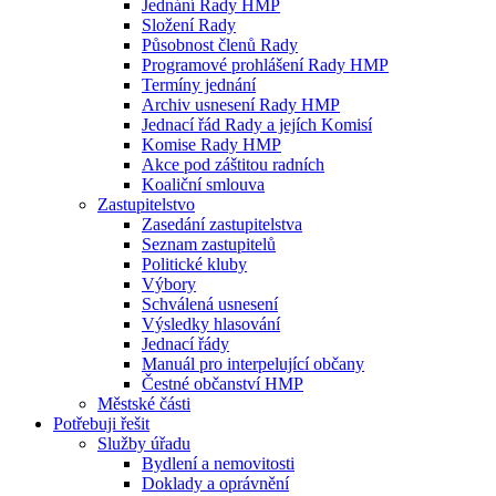
Jednání Rady HMP
Složení Rady
Působnost členů Rady
Programové prohlášení Rady HMP
Termíny jednání
Archiv usnesení Rady HMP
Jednací řád Rady a jejích Komisí
Komise Rady HMP
Akce pod záštitou radních
Koaliční smlouva
Zastupitelstvo
Zasedání zastupitelstva
Seznam zastupitelů
Politické kluby
Výbory
Schválená usnesení
Výsledky hlasování
Jednací řády
Manuál pro interpelující občany
Čestné občanství HMP
Městské části
Potřebuji řešit
Služby úřadu
Bydlení a nemovitosti
Doklady a oprávnění