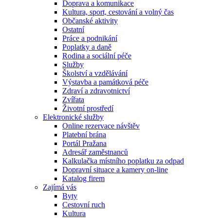
Doprava a komunikace
Kultura, sport, cestování a volný čas
Občanské aktivity
Ostatní
Práce a podnikání
Poplatky a daně
Rodina a sociální péče
Služby
Školství a vzdělávání
Výstavba a památková péče
Zdraví a zdravotnictví
Zvířata
Životní prostředí
Elektronické služby
Online rezervace návštěv
Platební brána
Portál Pražana
Adresář zaměstnanců
Kalkulačka místního poplatku za odpad
Dopravní situace a kamery on-line
Katalog firem
Zajímá vás
Byty
Cestovní ruch
Kultura