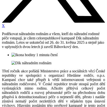
X
Poděkovat náhradním rodinám a všem, kteří do náhradní rodinné
péče vstupují, je cílem celorepublikové kampaně Dík náhradním
rodinám. Letos se uskuteční od 26. do 31. května 2025 a stejně jako
v uplynulých dvou letech ji završí Bábovkový den.
1 minuta čtení
Třetí ročník akce pořádá Ministerstvo práce a sociálních věcí České
republiky ve spolupráci s organizací Hledáme rodiče, o.p.s.
Kampaní chce také přispět k větší informovanosti veřejnosti o
náhradním rodičovství. V České republice trvale stoupá počet dětí
vyrůstajících mimo rodinu. Ačkoliv přibývá celkový počet
náhradních rodičů a rozvoj pěstounské péče na přechodnou dobu
přispívá k deinstitucionalizaci péče o nejmenší děti, přesto i nadále
zůstává nemalý počet nezletilých dětí v nějakém typu ústavní
výchovy. Hlavním posláním této osvětové kampaně je tento počet