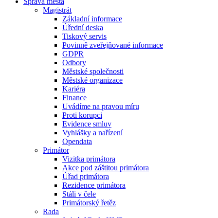
Správa města
Magistrát
Základní informace
Úřední deska
Tiskový servis
Povinně zveřejňované informace
GDPR
Odbory
Městské společnosti
Městské organizace
Kariéra
Finance
Uvádíme na pravou míru
Proti korupci
Evidence smluv
Vyhlášky a nařízení
Opendata
Primátor
Vizitka primátora
Akce pod záštitou primátora
Úřad primátora
Rezidence primátora
Stáli v čele
Primátorský řetěz
Rada