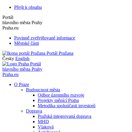
Přejít k obsahu
Portál
hlavního města Prahy
Praha.eu
Povinně zveřejňované informace
Městské části
Portál Pražana
Česky
English
Portál
hlavního města Prahy
Praha.eu
O Praze
Budoucnost města
Odbor územního rozvoje
Projekty měnící Prahu
Metodika spoluúčasti investorů
Doprava
Pražská integrovaná doprava
MHD
Vlaková