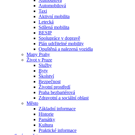
Autobusová
Automobilová
Taxi
Aktivní mobilita
Letecká
Sdílená mobilita
BESIP
Spolupráce v dopravě
Plán udržitelné mobility
Opuštěná a nalezená vozidla
Mapy Prahy
Život v Praze
Služby
Byty
Školství
Bezpečnost
Životní prostředí
Praha bezbariérová
Zdravotní a sociální oblast
Město
Základní informace
Historie
Památky
Kultura
Praktické informace