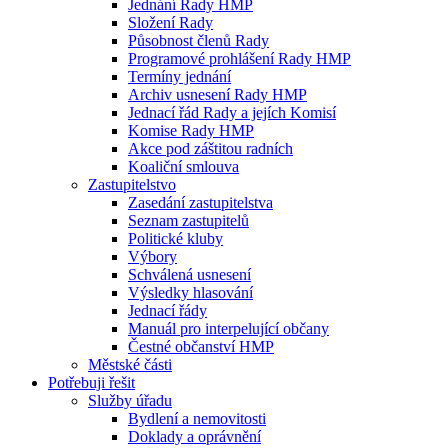
Jednání Rady HMP
Složení Rady
Působnost členů Rady
Programové prohlášení Rady HMP
Termíny jednání
Archiv usnesení Rady HMP
Jednací řád Rady a jejích Komisí
Komise Rady HMP
Akce pod záštitou radních
Koaliční smlouva
Zastupitelstvo
Zasedání zastupitelstva
Seznam zastupitelů
Politické kluby
Výbory
Schválená usnesení
Výsledky hlasování
Jednací řády
Manuál pro interpelující občany
Čestné občanství HMP
Městské části
Potřebuji řešit
Služby úřadu
Bydlení a nemovitosti
Doklady a oprávnění