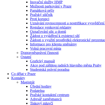
Inovační služby HMP
Možnosti parkování v Praze
Památková péče
Pražský uličník
Proti korupci
Uznávání rovnocennosti a nostrifikace vysvědčen
Regulace venkovní reklamy
Označování ulic a domů
Žádost o vyjádření k existenci sítí
Žádosti o využití prostředků elektronické prezenta
Informace pro klienta směnárny
Volná pracovní místa
Dopravněsprávní činnosti
Ostatní
Grafický manuál
Akce pod záštitou radních hlavního města Prahy
Studentská právní poradna
Co dělat v Praze
Kontakty
Magistrát
Úřední hodiny
Podatelna
Pražské kontaktní centrum
Adresář zaměstnanců
Tiskový mluvčí