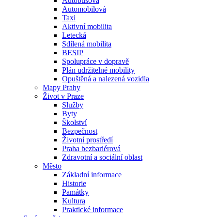
Autobusová
Automobilová
Taxi
Aktivní mobilita
Letecká
Sdílená mobilita
BESIP
Spolupráce v dopravě
Plán udržitelné mobility
Opuštěná a nalezená vozidla
Mapy Prahy
Život v Praze
Služby
Byty
Školství
Bezpečnost
Životní prostředí
Praha bezbariérová
Zdravotní a sociální oblast
Město
Základní informace
Historie
Památky
Kultura
Praktické informace