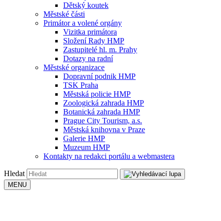
Dětský koutek
Městské části
Primátor a volené orgány
Vizitka primátora
Složení Rady HMP
Zastupitelé hl. m. Prahy
Dotazy na radní
Městské organizace
Dopravní podnik HMP
TSK Praha
Městská policie HMP
Zoologická zahrada HMP
Botanická zahrada HMP
Prague City Tourism, a.s.
Městská knihovna v Praze
Galerie HMP
Muzeum HMP
Kontakty na redakci portálu a webmastera
Hledat
MENU