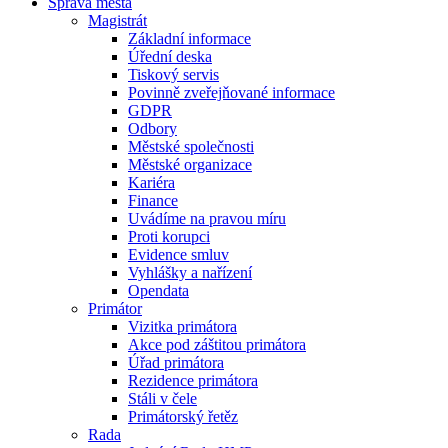
Správa města
Magistrát
Základní informace
Úřední deska
Tiskový servis
Povinně zveřejňované informace
GDPR
Odbory
Městské společnosti
Městské organizace
Kariéra
Finance
Uvádíme na pravou míru
Proti korupci
Evidence smluv
Vyhlášky a nařízení
Opendata
Primátor
Vizitka primátora
Akce pod záštitou primátora
Úřad primátora
Rezidence primátora
Stáli v čele
Primátorský řetěz
Rada