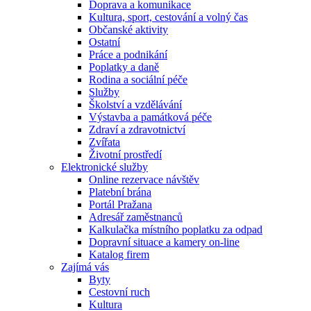
Doprava a komunikace
Kultura, sport, cestování a volný čas
Občanské aktivity
Ostatní
Práce a podnikání
Poplatky a daně
Rodina a sociální péče
Služby
Školství a vzdělávání
Výstavba a památková péče
Zdraví a zdravotnictví
Zvířata
Životní prostředí
Elektronické služby
Online rezervace návštěv
Platební brána
Portál Pražana
Adresář zaměstnanců
Kalkulačka místního poplatku za odpad
Dopravní situace a kamery on-line
Katalog firem
Zajímá vás
Byty
Cestovní ruch
Kultura