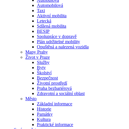
Autobusová
Automobilová
Taxi
Aktivní mobilita
Letecká
Sdílená mobilita
BESIP
Spolupráce v dopravě
Plán udržitelné mobility
Opuštěná a nalezená vozidla
Mapy Prahy
Život v Praze
Služby
Byty
Školství
Bezpečnost
Životní prostředí
Praha bezbariérová
Zdravotní a sociální oblast
Město
Základní informace
Historie
Památky
Kultura
Praktické informace