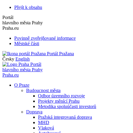
Přejít k obsahu
Portál
hlavního města Prahy
Praha.eu
Povinně zveřejňované informace
Městské části
Portál Pražana
Česky
English
Portál
hlavního města Prahy
Praha.eu
O Praze
Budoucnost města
Odbor územního rozvoje
Projekty měnící Prahu
Metodika spoluúčasti investorů
Doprava
Pražská integrovaná doprava
MHD
Vlaková