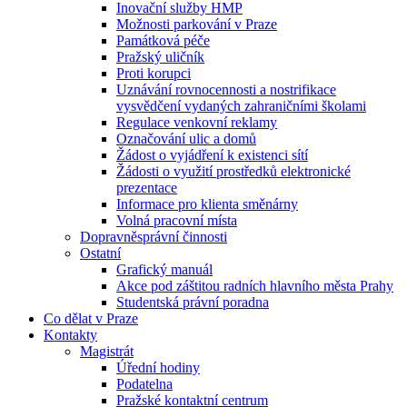
Inovační služby HMP
Možnosti parkování v Praze
Památková péče
Pražský uličník
Proti korupci
Uznávání rovnocennosti a nostrifikace
vysvědčení vydaných zahraničními školami
Regulace venkovní reklamy
Označování ulic a domů
Žádost o vyjádření k existenci sítí
Žádosti o využití prostředků elektronické
prezentace
Informace pro klienta směnárny
Volná pracovní místa
Dopravněsprávní činnosti
Ostatní
Grafický manuál
Akce pod záštitou radních hlavního města Prahy
Studentská právní poradna
Co dělat v Praze
Kontakty
Magistrát
Úřední hodiny
Podatelna
Pražské kontaktní centrum