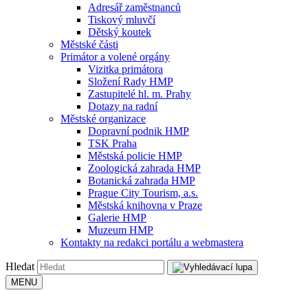
Adresář zaměstnanců
Tiskový mluvčí
Dětský koutek
Městské části
Primátor a volené orgány
Vizitka primátora
Složení Rady HMP
Zastupitelé hl. m. Prahy
Dotazy na radní
Městské organizace
Dopravní podnik HMP
TSK Praha
Městská policie HMP
Zoologická zahrada HMP
Botanická zahrada HMP
Prague City Tourism, a.s.
Městská knihovna v Praze
Galerie HMP
Muzeum HMP
Kontakty na redakci portálu a webmastera
Hledat
MENU