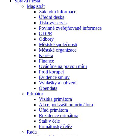
Správa města
Magistrát
Základní informace
Úřední deska
Tiskový servis
Povinně zveřejňované informace
GDPR
Odbory
Městské společnosti
Městské organizace
Kariéra
Finance
Uvádíme na pravou míru
Proti korupci
Evidence smluv
Vyhlášky a nařízení
Opendata
Primátor
Vizitka primátora
Akce pod záštitou primátora
Úřad primátora
Rezidence primátora
Stáli v čele
Primátorský řetěz
Rada