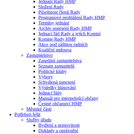
Jednání Rady HMP
Složení Rady
Působnost členů Rady
Programové prohlášení Rady HMP
Termíny jednání
Archiv usnesení Rady HMP
Jednací řád Rady a jejích Komisí
Komise Rady HMP
Akce pod záštitou radních
Koaliční smlouva
Zastupitelstvo
Zasedání zastupitelstva
Seznam zastupitelů
Politické kluby
Výbory
Schválená usnesení
Výsledky hlasování
Jednací řády
Manuál pro interpelující občany
Čestné občanství HMP
Městské části
Potřebuji řešit
Služby úřadu
Bydlení a nemovitosti
Doklady a oprávnění