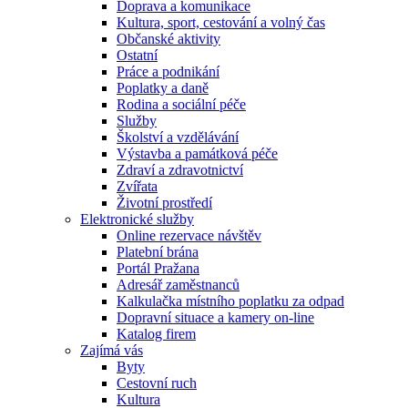
Doprava a komunikace
Kultura, sport, cestování a volný čas
Občanské aktivity
Ostatní
Práce a podnikání
Poplatky a daně
Rodina a sociální péče
Služby
Školství a vzdělávání
Výstavba a památková péče
Zdraví a zdravotnictví
Zvířata
Životní prostředí
Elektronické služby
Online rezervace návštěv
Platební brána
Portál Pražana
Adresář zaměstnanců
Kalkulačka místního poplatku za odpad
Dopravní situace a kamery on-line
Katalog firem
Zajímá vás
Byty
Cestovní ruch
Kultura