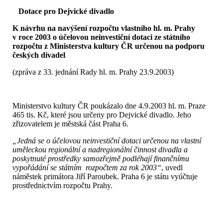
Dotace pro Dejvické divadlo
K návrhu na navýšení rozpočtu vlastního hl. m. Prahy
v roce 2003 o účelovou neinvestiční dotaci ze státního
rozpočtu z Ministerstva kultury ČR určenou na podporu
českých divadel
(zpráva z 33. jednání Rady hl. m. Prahy 23.9.2003)
Ministerstvo kultury ČR poukázalo dne 4.9.2003 hl. m. Praze
465 tis. Kč, které jsou určeny pro Dejvické divadlo. Jeho
zřizovatelem je městská část Praha 6.
„Jedná se o účelovou neinvestiční dotaci určenou na vlastní
uměleckou regionální a nadregionální činnost divadla a
poskytnuté prostředky samozřejmě podléhají finančnímu
vypořádání se státním rozpočtem za rok 2003“
, uvedl
náměstek primátora Jiří Paroubek. Praha 6 je státu vyúčtuje
prostřednictvím rozpočtu Prahy.