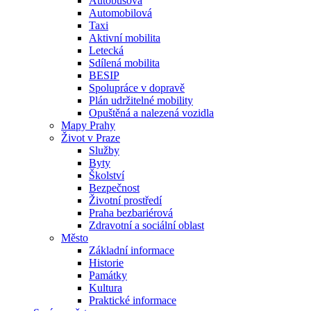
Autobusová
Automobilová
Taxi
Aktivní mobilita
Letecká
Sdílená mobilita
BESIP
Spolupráce v dopravě
Plán udržitelné mobility
Opuštěná a nalezená vozidla
Mapy Prahy
Život v Praze
Služby
Byty
Školství
Bezpečnost
Životní prostředí
Praha bezbariérová
Zdravotní a sociální oblast
Město
Základní informace
Historie
Památky
Kultura
Praktické informace