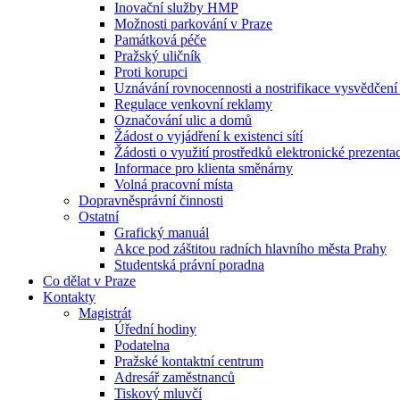
Inovační služby HMP
Možnosti parkování v Praze
Památková péče
Pražský uličník
Proti korupci
Uznávání rovnocennosti a nostrifikace vysvědčen
Regulace venkovní reklamy
Označování ulic a domů
Žádost o vyjádření k existenci sítí
Žádosti o využití prostředků elektronické prezenta
Informace pro klienta směnárny
Volná pracovní místa
Dopravněsprávní činnosti
Ostatní
Grafický manuál
Akce pod záštitou radních hlavního města Prahy
Studentská právní poradna
Co dělat v Praze
Kontakty
Magistrát
Úřední hodiny
Podatelna
Pražské kontaktní centrum
Adresář zaměstnanců
Tiskový mluvčí