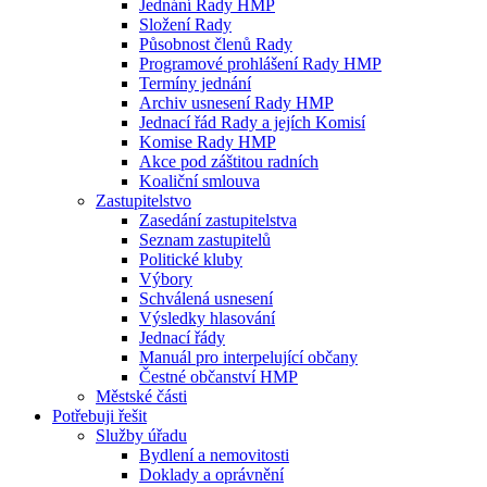
Jednání Rady HMP
Složení Rady
Působnost členů Rady
Programové prohlášení Rady HMP
Termíny jednání
Archiv usnesení Rady HMP
Jednací řád Rady a jejích Komisí
Komise Rady HMP
Akce pod záštitou radních
Koaliční smlouva
Zastupitelstvo
Zasedání zastupitelstva
Seznam zastupitelů
Politické kluby
Výbory
Schválená usnesení
Výsledky hlasování
Jednací řády
Manuál pro interpelující občany
Čestné občanství HMP
Městské části
Potřebuji řešit
Služby úřadu
Bydlení a nemovitosti
Doklady a oprávnění