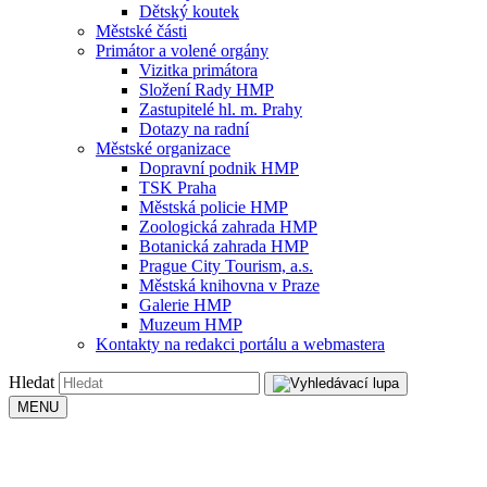
Dětský koutek
Městské části
Primátor a volené orgány
Vizitka primátora
Složení Rady HMP
Zastupitelé hl. m. Prahy
Dotazy na radní
Městské organizace
Dopravní podnik HMP
TSK Praha
Městská policie HMP
Zoologická zahrada HMP
Botanická zahrada HMP
Prague City Tourism, a.s.
Městská knihovna v Praze
Galerie HMP
Muzeum HMP
Kontakty na redakci portálu a webmastera
Hledat
MENU