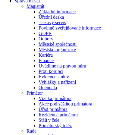
Správa města
Magistrát
Základní informace
Úřední deska
Tiskový servis
Povinně zveřejňované informace
GDPR
Odbory
Městské společnosti
Městské organizace
Kariéra
Finance
Uvádíme na pravou míru
Proti korupci
Evidence smluv
Vyhlášky a nařízení
Opendata
Primátor
Vizitka primátora
Akce pod záštitou primátora
Úřad primátora
Rezidence primátora
Stáli v čele
Primátorský řetěz
Rada