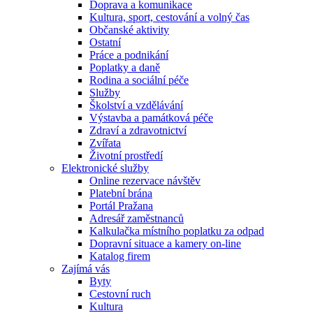
Doprava a komunikace
Kultura, sport, cestování a volný čas
Občanské aktivity
Ostatní
Práce a podnikání
Poplatky a daně
Rodina a sociální péče
Služby
Školství a vzdělávání
Výstavba a památková péče
Zdraví a zdravotnictví
Zvířata
Životní prostředí
Elektronické služby
Online rezervace návštěv
Platební brána
Portál Pražana
Adresář zaměstnanců
Kalkulačka místního poplatku za odpad
Dopravní situace a kamery on-line
Katalog firem
Zajímá vás
Byty
Cestovní ruch
Kultura