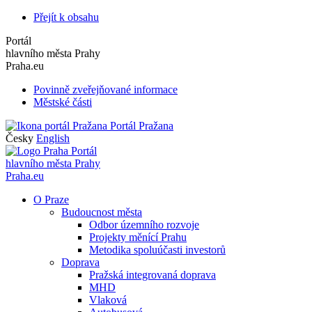
Přejít k obsahu
Portál
hlavního města Prahy
Praha.eu
Povinně zveřejňované informace
Městské části
Portál Pražana
Česky
English
Portál
hlavního města Prahy
Praha.eu
O Praze
Budoucnost města
Odbor územního rozvoje
Projekty měnící Prahu
Metodika spoluúčasti investorů
Doprava
Pražská integrovaná doprava
MHD
Vlaková