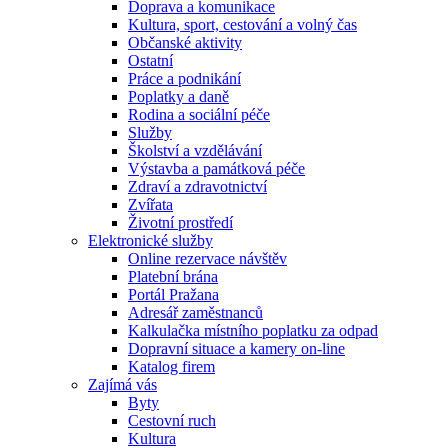
Doprava a komunikace
Kultura, sport, cestování a volný čas
Občanské aktivity
Ostatní
Práce a podnikání
Poplatky a daně
Rodina a sociální péče
Služby
Školství a vzdělávání
Výstavba a památková péče
Zdraví a zdravotnictví
Zvířata
Životní prostředí
Elektronické služby
Online rezervace návštěv
Platební brána
Portál Pražana
Adresář zaměstnanců
Kalkulačka místního poplatku za odpad
Dopravní situace a kamery on-line
Katalog firem
Zajímá vás
Byty
Cestovní ruch
Kultura