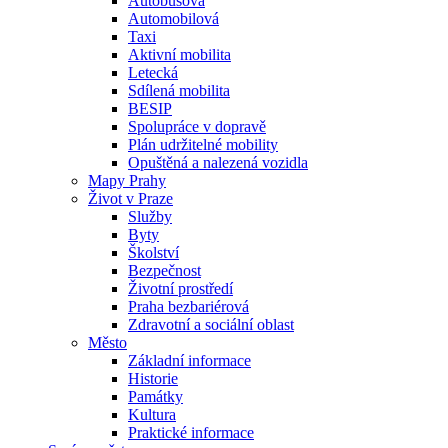
Autobusová
Automobilová
Taxi
Aktivní mobilita
Letecká
Sdílená mobilita
BESIP
Spolupráce v dopravě
Plán udržitelné mobility
Opuštěná a nalezená vozidla
Mapy Prahy
Život v Praze
Služby
Byty
Školství
Bezpečnost
Životní prostředí
Praha bezbariérová
Zdravotní a sociální oblast
Město
Základní informace
Historie
Památky
Kultura
Praktické informace