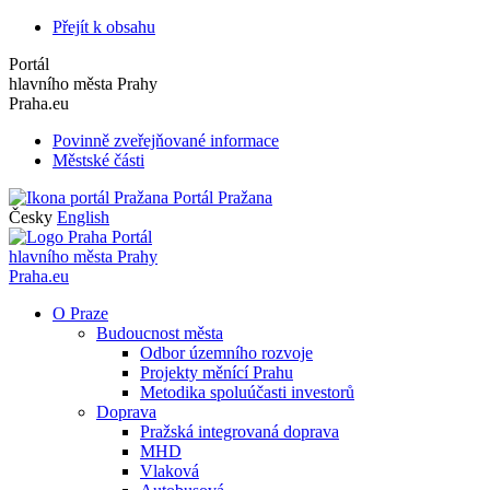
Přejít k obsahu
Portál
hlavního města Prahy
Praha.eu
Povinně zveřejňované informace
Městské části
Portál Pražana
Česky
English
Portál
hlavního města Prahy
Praha.eu
O Praze
Budoucnost města
Odbor územního rozvoje
Projekty měnící Prahu
Metodika spoluúčasti investorů
Doprava
Pražská integrovaná doprava
MHD
Vlaková