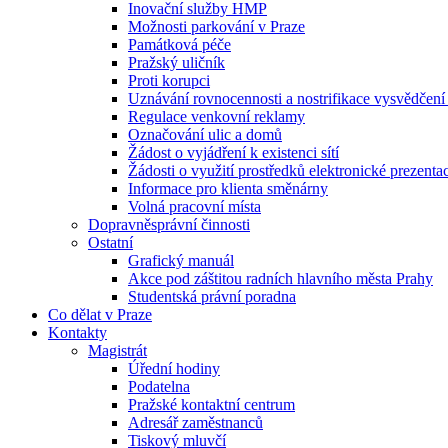
Inovační služby HMP
Možnosti parkování v Praze
Památková péče
Pražský uličník
Proti korupci
Uznávání rovnocennosti a nostrifikace vysvědčen
Regulace venkovní reklamy
Označování ulic a domů
Žádost o vyjádření k existenci sítí
Žádosti o využití prostředků elektronické prezenta
Informace pro klienta směnárny
Volná pracovní místa
Dopravněsprávní činnosti
Ostatní
Grafický manuál
Akce pod záštitou radních hlavního města Prahy
Studentská právní poradna
Co dělat v Praze
Kontakty
Magistrát
Úřední hodiny
Podatelna
Pražské kontaktní centrum
Adresář zaměstnanců
Tiskový mluvčí