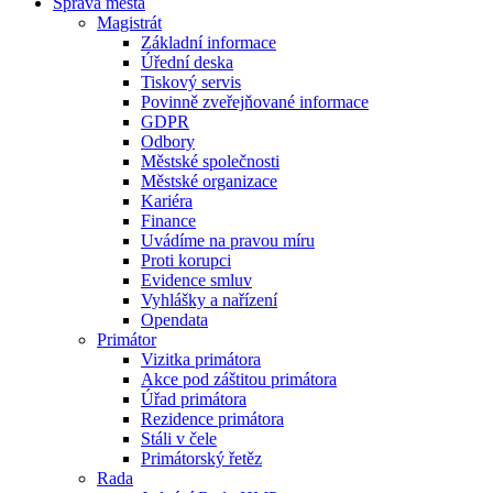
Správa města
Magistrát
Základní informace
Úřední deska
Tiskový servis
Povinně zveřejňované informace
GDPR
Odbory
Městské společnosti
Městské organizace
Kariéra
Finance
Uvádíme na pravou míru
Proti korupci
Evidence smluv
Vyhlášky a nařízení
Opendata
Primátor
Vizitka primátora
Akce pod záštitou primátora
Úřad primátora
Rezidence primátora
Stáli v čele
Primátorský řetěz
Rada