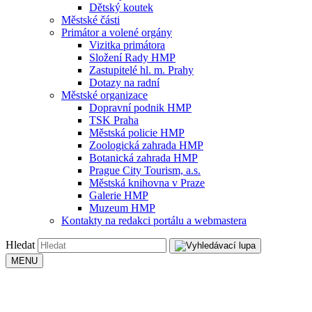
Dětský koutek
Městské části
Primátor a volené orgány
Vizitka primátora
Složení Rady HMP
Zastupitelé hl. m. Prahy
Dotazy na radní
Městské organizace
Dopravní podnik HMP
TSK Praha
Městská policie HMP
Zoologická zahrada HMP
Botanická zahrada HMP
Prague City Tourism, a.s.
Městská knihovna v Praze
Galerie HMP
Muzeum HMP
Kontakty na redakci portálu a webmastera
Hledat
MENU