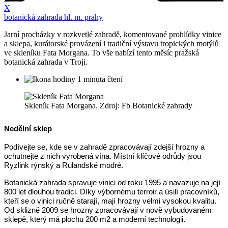
X
botanická zahrada hl. m. prahy
Jarní procházky v rozkvetlé zahradě, komentované prohlídky vinice
a sklepa, kurátorské provázení i tradiční výstavu tropických motýlů
ve skleníku Fata Morgana. To vše nabízí tento měsíc pražská
botanická zahrada v Troji.
1 minuta čtení
Skleník Fata Morgana. Zdroj: Fb Botanické zahrady
Nedělní sklep
Podívejte se, kde se v zahradě zpracovávají zdejší hrozny a
ochutnejte z nich vyrobená vína. Místní klíčové odrůdy jsou
Ryzlink rýnský a Rulandské modré.
Botanická zahrada spravuje vinici od roku 1995 a navazuje na její
800 let dlouhou tradici. Díky výbornému terroir a úsilí pracovníků,
kteří se o vinici ručně starají, mají hrozny velmi vysokou kvalitu.
Od sklizně 2009 se hrozny zpracovávají v nově vybudovaném
sklepě, který má plochu 200 m2 a moderní technologii.