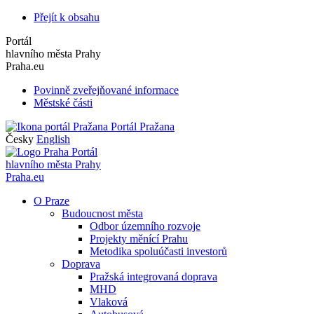
Přejít k obsahu
Portál
hlavního města Prahy
Praha.eu
Povinně zveřejňované informace
Městské části
Portál Pražana
Česky
English
Portál
hlavního města Prahy
Praha.eu
O Praze
Budoucnost města
Odbor územního rozvoje
Projekty měnící Prahu
Metodika spoluúčasti investorů
Doprava
Pražská integrovaná doprava
MHD
Vlaková