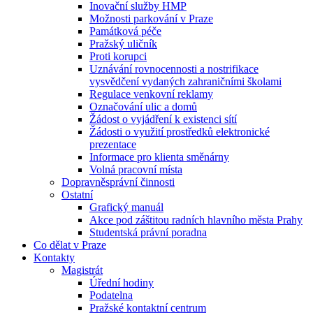
Inovační služby HMP
Možnosti parkování v Praze
Památková péče
Pražský uličník
Proti korupci
Uznávání rovnocennosti a nostrifikace
vysvědčení vydaných zahraničními školami
Regulace venkovní reklamy
Označování ulic a domů
Žádost o vyjádření k existenci sítí
Žádosti o využití prostředků elektronické
prezentace
Informace pro klienta směnárny
Volná pracovní místa
Dopravněsprávní činnosti
Ostatní
Grafický manuál
Akce pod záštitou radních hlavního města Prahy
Studentská právní poradna
Co dělat v Praze
Kontakty
Magistrát
Úřední hodiny
Podatelna
Pražské kontaktní centrum