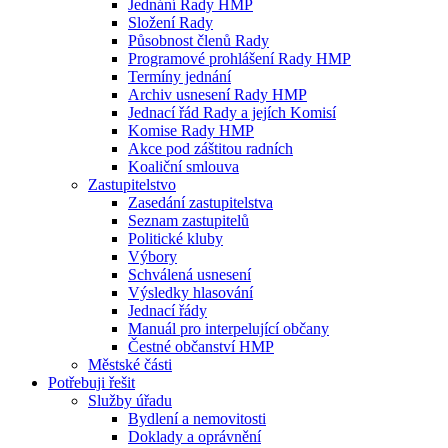
Jednání Rady HMP
Složení Rady
Působnost členů Rady
Programové prohlášení Rady HMP
Termíny jednání
Archiv usnesení Rady HMP
Jednací řád Rady a jejích Komisí
Komise Rady HMP
Akce pod záštitou radních
Koaliční smlouva
Zastupitelstvo
Zasedání zastupitelstva
Seznam zastupitelů
Politické kluby
Výbory
Schválená usnesení
Výsledky hlasování
Jednací řády
Manuál pro interpelující občany
Čestné občanství HMP
Městské části
Potřebuji řešit
Služby úřadu
Bydlení a nemovitosti
Doklady a oprávnění