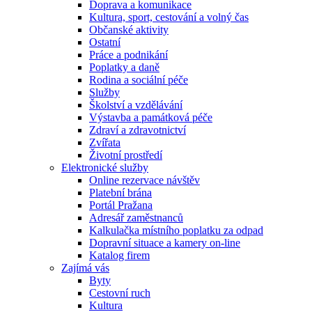
Doprava a komunikace
Kultura, sport, cestování a volný čas
Občanské aktivity
Ostatní
Práce a podnikání
Poplatky a daně
Rodina a sociální péče
Služby
Školství a vzdělávání
Výstavba a památková péče
Zdraví a zdravotnictví
Zvířata
Životní prostředí
Elektronické služby
Online rezervace návštěv
Platební brána
Portál Pražana
Adresář zaměstnanců
Kalkulačka místního poplatku za odpad
Dopravní situace a kamery on-line
Katalog firem
Zajímá vás
Byty
Cestovní ruch
Kultura