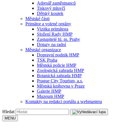
Adresář zaměstnanců
Tiskový mluvčí
Dětský koutek
Městské části
Primátor a volené orgány
Vizitka primátora
Složení Rady HMP
Zastupitelé hl. m. Prahy
Dotazy na radní
Městské organizace
Dopravní podnik HMP
TSK Praha
Městská policie HMP
Zoologická zahrada HMP
Botanická zahrada HMP
Prague City Tourism, a.s.
Městská knihovna v Praze
Galerie HMP
Muzeum HMP
Kontakty na redakci portálu a webmastera
Hledat
MENU