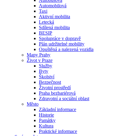
Autobusová
Automobilová
Taxi
Aktivní mobilita
Letecká
Sdílená mobilita
BESIP
Spolupráce v dopravě
Plán udržitelné mobility
Opuštěná a nalezená vozidla
Mapy Prahy
Život v Praze
Služby
Byty
Školství
Bezpečnost
Životní prostředí
Praha bezbariérová
Zdravotní a sociální oblast
Město
Základní informace
Historie
Památky
Kultura
Praktické informace