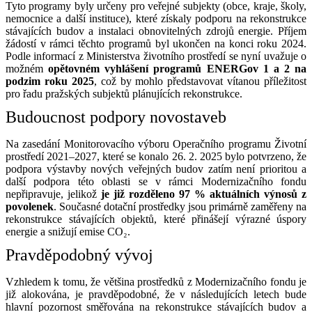
Tyto programy byly určeny pro veřejné subjekty (obce, kraje, školy,
nemocnice a další instituce), které získaly podporu na rekonstrukce
stávajících budov a instalaci obnovitelných zdrojů energie. Příjem
žádostí v rámci těchto programů byl ukončen na konci roku 2024.
Podle informací z Ministerstva životního prostředí se nyní uvažuje o
možném
opětovném vyhlášení programů
ENERGov 1 a 2 na
podzim roku 2025
, což by mohlo představovat vítanou příležitost
pro řadu pražských subjektů plánujících rekonstrukce.
Budoucnost podpory novostaveb
Na zasedání Monitorovacího výboru Operačního programu Životní
prostředí 2021–2027, které se konalo 26. 2. 2025 bylo potvrzeno, že
podpora výstavby nových veřejných budov zatím není prioritou a
další podpora této oblasti se v rámci Modernizačního fondu
nepřipravuje, jelikož
je již rozděleno 97 % aktuálních výnosů z
povolenek
. Současné dotační prostředky jsou primárně zaměřeny na
rekonstrukce stávajících objektů, které přinášejí výrazné úspory
energie a snižují emise CO₂.
Pravděpodobný vývoj
Vzhledem k tomu, že většina prostředků z Modernizačního fondu je
již alokována, je pravděpodobné, že v následujících letech bude
hlavní pozornost směřována na rekonstrukce stávajících budov a