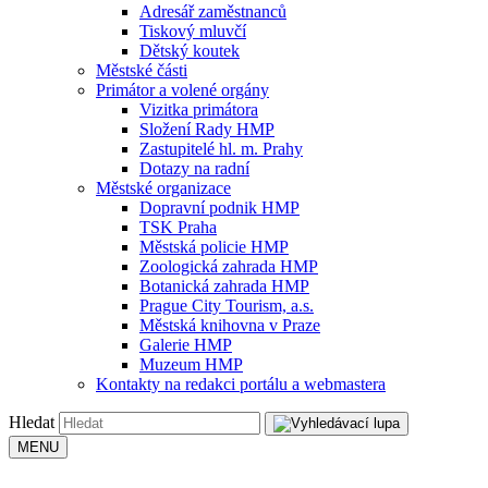
Adresář zaměstnanců
Tiskový mluvčí
Dětský koutek
Městské části
Primátor a volené orgány
Vizitka primátora
Složení Rady HMP
Zastupitelé hl. m. Prahy
Dotazy na radní
Městské organizace
Dopravní podnik HMP
TSK Praha
Městská policie HMP
Zoologická zahrada HMP
Botanická zahrada HMP
Prague City Tourism, a.s.
Městská knihovna v Praze
Galerie HMP
Muzeum HMP
Kontakty na redakci portálu a webmastera
Hledat
MENU