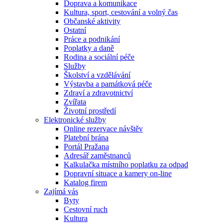
Doprava a komunikace
Kultura, sport, cestování a volný čas
Občanské aktivity
Ostatní
Práce a podnikání
Poplatky a daně
Rodina a sociální péče
Služby
Školství a vzdělávání
Výstavba a památková péče
Zdraví a zdravotnictví
Zvířata
Životní prostředí
Elektronické služby
Online rezervace návštěv
Platební brána
Portál Pražana
Adresář zaměstnanců
Kalkulačka místního poplatku za odpad
Dopravní situace a kamery on-line
Katalog firem
Zajímá vás
Byty
Cestovní ruch
Kultura