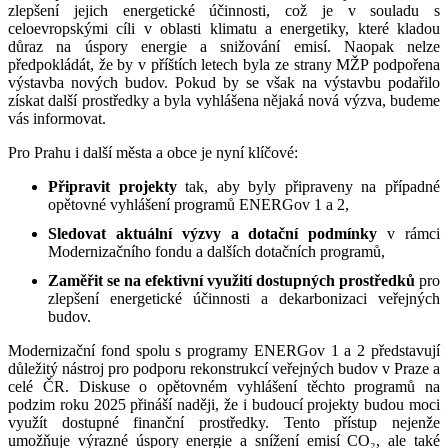
zlepšení jejich energetické účinnosti, což je v souladu s
celoevropskými cíli v oblasti klimatu a energetiky, které kladou
důraz na úspory energie a snižování emisí. Naopak nelze
předpokládát, že by v příštích letech byla ze strany MŽP podpořena
výstavba nových budov. Pokud by se však na výstavbu podařilo
získat další prostředky a byla vyhlášena nějaká nová výzva, budeme
vás informovat.
Pro Prahu i další města a obce je nyní klíčové:
Připravit projekty
tak, aby byly připraveny na případné
opětovné vyhlášení programů ENERGov 1 a 2,
Sledovat aktuální výzvy a dotační podmínky
v rámci
Modernizačního fondu a dalších dotačních programů,
Zaměřit se na efektivní využití dostupných prostředků
pro
zlepšení energetické účinnosti a dekarbonizaci veřejných
budov.
Modernizační fond spolu s programy ENERGov 1 a 2 představují
důležitý nástroj pro podporu rekonstrukcí veřejných budov v Praze a
celé ČR. Diskuse o opětovném vyhlášení těchto programů na
podzim roku 2025 přináší naději, že i budoucí projekty budou moci
využít dostupné finanční prostředky. Tento přístup nejenže
umožňuje výrazné úspory energie a snížení emisí CO₂, ale také