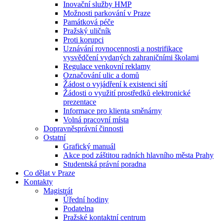
Inovační služby HMP
Možnosti parkování v Praze
Památková péče
Pražský uličník
Proti korupci
Uznávání rovnocennosti a nostrifikace
vysvědčení vydaných zahraničními školami
Regulace venkovní reklamy
Označování ulic a domů
Žádost o vyjádření k existenci sítí
Žádosti o využití prostředků elektronické
prezentace
Informace pro klienta směnárny
Volná pracovní místa
Dopravněsprávní činnosti
Ostatní
Grafický manuál
Akce pod záštitou radních hlavního města Prahy
Studentská právní poradna
Co dělat v Praze
Kontakty
Magistrát
Úřední hodiny
Podatelna
Pražské kontaktní centrum