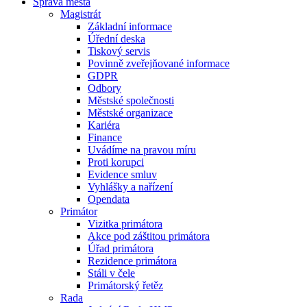
Správa města
Magistrát
Základní informace
Úřední deska
Tiskový servis
Povinně zveřejňované informace
GDPR
Odbory
Městské společnosti
Městské organizace
Kariéra
Finance
Uvádíme na pravou míru
Proti korupci
Evidence smluv
Vyhlášky a nařízení
Opendata
Primátor
Vizitka primátora
Akce pod záštitou primátora
Úřad primátora
Rezidence primátora
Stáli v čele
Primátorský řetěz
Rada