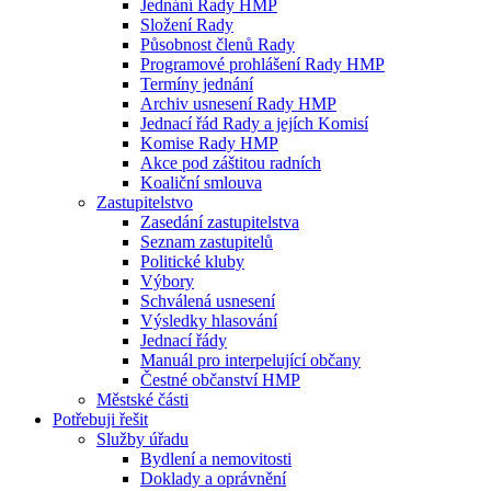
Jednání Rady HMP
Složení Rady
Působnost členů Rady
Programové prohlášení Rady HMP
Termíny jednání
Archiv usnesení Rady HMP
Jednací řád Rady a jejích Komisí
Komise Rady HMP
Akce pod záštitou radních
Koaliční smlouva
Zastupitelstvo
Zasedání zastupitelstva
Seznam zastupitelů
Politické kluby
Výbory
Schválená usnesení
Výsledky hlasování
Jednací řády
Manuál pro interpelující občany
Čestné občanství HMP
Městské části
Potřebuji řešit
Služby úřadu
Bydlení a nemovitosti
Doklady a oprávnění