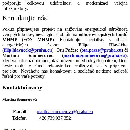
podporuje celkovou udržitelnost a modernizaci veřejné
infrastruktury.
Kontaktujte nás!
Pokud připravujete projekt na snižování energetické náročnosti
veřejných budov, neváhejte se obrátit na
odbor evropských fondů
MHMP (FON MHMP)
. Kontaktujte specialisty v oblasti
energetických úspor:
Filipa Hlaváčka
(
filip.hlavacek@praha.eu
)
,
Otu Pačese (
ota.paces@praha.eu
) či
Martinu Sommerovou (
martina.sommerova@praha.eu
),
kteří vám dokáží pomoci jak s prověřením vhodných opatření, která
byste mohli v rámci rekonstrukce realizovat, tak s přípravou
projektu. Neváhejte nás kontaktovat a společně najdeme nejlepší
řešení pro vaše potřeby.
Kontaktní osoby
Martina Sommerová
E-mail
martina.sommerova@praha.eu
Telefon
+420 739 037 352