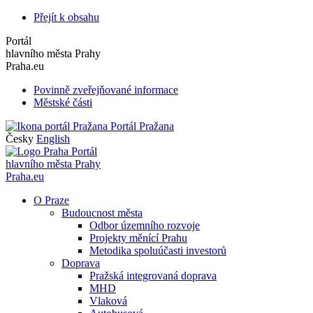
Přejít k obsahu
Portál
hlavního města Prahy
Praha.eu
Povinně zveřejňované informace
Městské části
Portál Pražana
Česky
English
Portál
hlavního města Prahy
Praha.eu
O Praze
Budoucnost města
Odbor územního rozvoje
Projekty měnící Prahu
Metodika spoluúčasti investorů
Doprava
Pražská integrovaná doprava
MHD
Vlaková