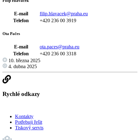
Filip Hlaváček
E-mail
filip.hlavacek@praha.eu
Telefon
+420 236 00 3919
Ota Pačes
E-mail
ota.paces@praha.eu
Telefon
+420 236 00 3318
10. března 2025
4. dubna 2025
Rychlé odkazy
Kontakty
Potřebuji řešit
Tiskový servis