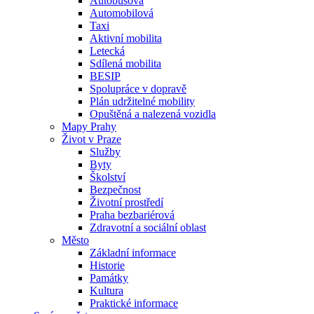
Autobusová
Automobilová
Taxi
Aktivní mobilita
Letecká
Sdílená mobilita
BESIP
Spolupráce v dopravě
Plán udržitelné mobility
Opuštěná a nalezená vozidla
Mapy Prahy
Život v Praze
Služby
Byty
Školství
Bezpečnost
Životní prostředí
Praha bezbariérová
Zdravotní a sociální oblast
Město
Základní informace
Historie
Památky
Kultura
Praktické informace