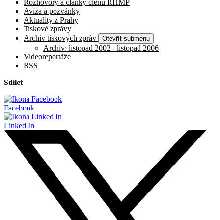
Rozhovory a články členů RHMP
Avíza a pozvánky
Aktuality z Prahy
Tiskové zprávy
Archiv tiskových zpráv
Otevřít submenu
Archiv: listopad 2002 - listopad 2006
Videoreportáže
RSS
Sdílet
Facebook
Linked In