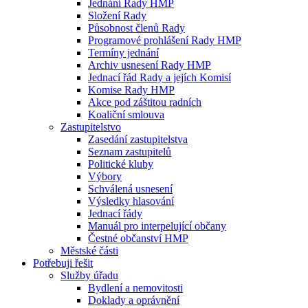
Jednání Rady HMP
Složení Rady
Působnost členů Rady
Programové prohlášení Rady HMP
Termíny jednání
Archiv usnesení Rady HMP
Jednací řád Rady a jejích Komisí
Komise Rady HMP
Akce pod záštitou radních
Koaliční smlouva
Zastupitelstvo
Zasedání zastupitelstva
Seznam zastupitelů
Politické kluby
Výbory
Schválená usnesení
Výsledky hlasování
Jednací řády
Manuál pro interpelující občany
Čestné občanství HMP
Městské části
Potřebuji řešit
Služby úřadu
Bydlení a nemovitosti
Doklady a oprávnění