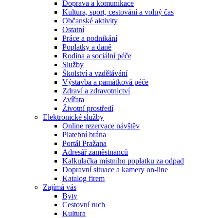
Doprava a komunikace
Kultura, sport, cestování a volný čas
Občanské aktivity
Ostatní
Práce a podnikání
Poplatky a daně
Rodina a sociální péče
Služby
Školství a vzdělávání
Výstavba a památková péče
Zdraví a zdravotnictví
Zvířata
Životní prostředí
Elektronické služby
Online rezervace návštěv
Platební brána
Portál Pražana
Adresář zaměstnanců
Kalkulačka místního poplatku za odpad
Dopravní situace a kamery on-line
Katalog firem
Zajímá vás
Byty
Cestovní ruch
Kultura