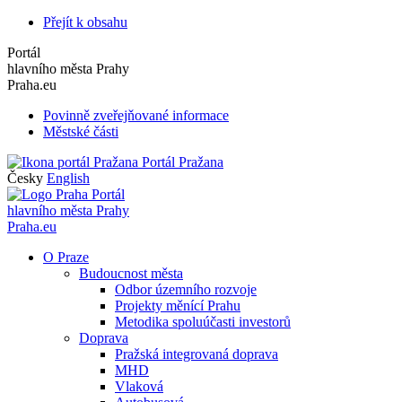
Přejít k obsahu
Portál
hlavního města Prahy
Praha.eu
Povinně zveřejňované informace
Městské části
Portál Pražana
Česky
English
Portál
hlavního města Prahy
Praha.eu
O Praze
Budoucnost města
Odbor územního rozvoje
Projekty měnící Prahu
Metodika spoluúčasti investorů
Doprava
Pražská integrovaná doprava
MHD
Vlaková