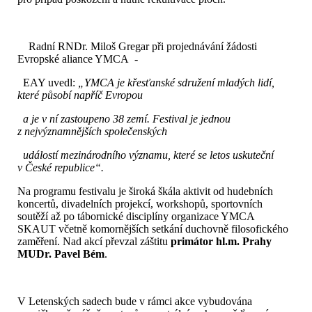
Radní RNDr. Miloš Gregar při projednávání žádosti
Evropské aliance YMCA -
EAY uvedl:
„YMCA je křesťanské sdružení mladých lidí,
které působí napříč Evropou
a je v ní zastoupeno 38 zemí. Festival je jednou
z nejvýznamnějších společenských
událostí mezinárodního významu, které se letos uskuteční
v České republice“.
Na programu festivalu je široká škála aktivit od hudebních
koncertů, divadelních projekcí, workshopů, sportovních
soutěží až po tábornické disciplíny organizace YMCA
SKAUT včetně komornějších setkání duchovně filosofického
zaměření. Nad akcí převzal záštitu
primátor hl.m. Prahy
MUDr. Pavel Bém
.
V Letenských sadech bude v rámci akce vybudována