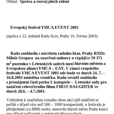
Oblast:
Správa a rozvoj ploch zeleně
Evropský festival YMCA EVENT 2003
(zpráva z 22. jednání Rady hl.m. Prahy 10. června 2003)
Rada souhlasila s návrhem radního hl.m. Prahy RNDr.
Miloše Gregara
na uzavření smlouvy o výpůjčce 59 371
2
m
pozemku v Letenských sadech mezi
hlavním městem a
Evropskou aliancí YMCA – EAY. V rámci vropského
festivalu YMCA EVENT 2003 zde bude ve dnech 24. 7. –
16.8.2003 umístěna vesnička.
Rada rovněž souhlasila
s pronájmem části parku I. kategorie – Letenské sady pro
natáčení celovečerního filmu FIRST DAUGHTER ve
dnech 28.6. – 4.7.2003.
Vzhledem k značnému rozsahu obou akcí (při natáčení se
počítá s účastí více než 500 – 1000 komparzistů, u festivalu je
předpoklad cca 8000 osob), stanovilo hlavní město Praha kauci
pro případ poškození a nutné rekultivace ploch.