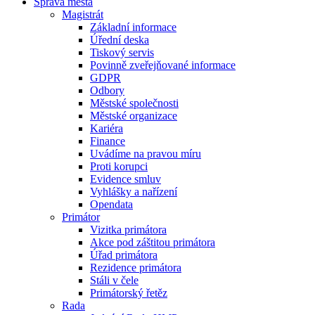
Správa města
Magistrát
Základní informace
Úřední deska
Tiskový servis
Povinně zveřejňované informace
GDPR
Odbory
Městské společnosti
Městské organizace
Kariéra
Finance
Uvádíme na pravou míru
Proti korupci
Evidence smluv
Vyhlášky a nařízení
Opendata
Primátor
Vizitka primátora
Akce pod záštitou primátora
Úřad primátora
Rezidence primátora
Stáli v čele
Primátorský řetěz
Rada