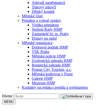
Adresář zaměstnanců
Tiskový mluvčí
Dětský koutek
Městské části
Primátor a volené orgány
Vizitka primátora
Složení Rady HMP
Zastupitelé hl. m. Prahy
Dotazy na radní
Městské organizace
Dopravní podnik HMP
TSK Praha
Městská policie HMP
Zoologická zahrada HMP
Botanická zahrada HMP
Prague City Tourism, a.s.
Městská knihovna v Praze
Galerie HMP
Muzeum HMP
Kontakty na redakci portálu a webmastera
Hledat
MENU