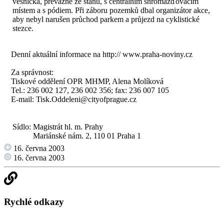
vesnička, převážně ze stanů, s centrálním shromažďovacím
místem a s pódiem. Při záboru pozemků dbal organizátor akce,
aby nebyl narušen průchod parkem a průjezd na cyklistické
stezce.
Denní aktuální informace na
http:// www.praha-noviny.cz
Za správnost:
Tiskové oddělení OPR MHMP, Alena Molíková
Tel.: 236 002 127, 236 002 356; fax: 236 007 105
E-mail:
Tisk.Oddeleni@cityofprague.cz
Sídlo:
Magistrát hl. m. Prahy
Mariánské nám. 2, 110 01 Praha 1
16. června 2003
16. června 2003
Rychlé odkazy