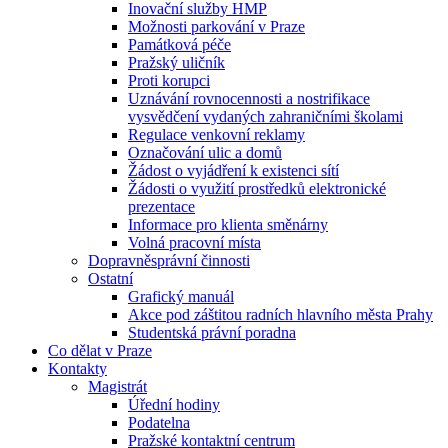
Inovační služby HMP
Možnosti parkování v Praze
Památková péče
Pražský uličník
Proti korupci
Uznávání rovnocennosti a nostrifikace
vysvědčení vydaných zahraničními školami
Regulace venkovní reklamy
Označování ulic a domů
Žádost o vyjádření k existenci sítí
Žádosti o využití prostředků elektronické
prezentace
Informace pro klienta směnárny
Volná pracovní místa
Dopravněsprávní činnosti
Ostatní
Grafický manuál
Akce pod záštitou radních hlavního města Prahy
Studentská právní poradna
Co dělat v Praze
Kontakty
Magistrát
Úřední hodiny
Podatelna
Pražské kontaktní centrum