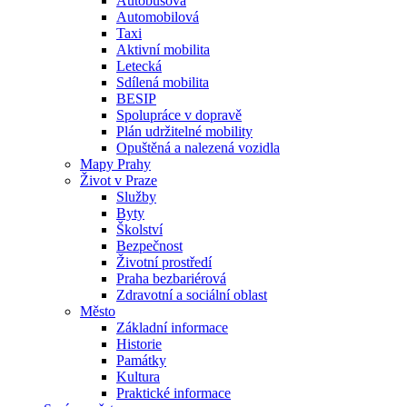
Autobusová
Automobilová
Taxi
Aktivní mobilita
Letecká
Sdílená mobilita
BESIP
Spolupráce v dopravě
Plán udržitelné mobility
Opuštěná a nalezená vozidla
Mapy Prahy
Život v Praze
Služby
Byty
Školství
Bezpečnost
Životní prostředí
Praha bezbariérová
Zdravotní a sociální oblast
Město
Základní informace
Historie
Památky
Kultura
Praktické informace