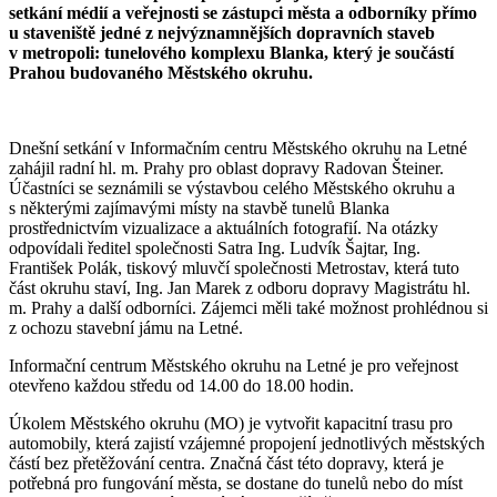
setkání médií a veřejnosti se zástupci města a odborníky přímo
u staveniště jedné z nejvýznamnějších dopravních staveb
v metropoli: tunelového komplexu Blanka, který je součástí
Prahou budovaného Městského okruhu.
Dnešní setkání v Informačním centru Městského okruhu na Letné
zahájil radní hl. m. Prahy pro oblast dopravy Radovan Šteiner.
Účastníci se seznámili se výstavbou celého Městského okruhu a
s některými zajímavými místy na stavbě tunelů Blanka
prostřednictvím vizualizace a aktuálních fotografií. Na otázky
odpovídali ředitel společnosti Satra Ing. Ludvík Šajtar, Ing.
František Polák, tiskový mluvčí společnosti Metrostav, která tuto
část okruhu staví, Ing. Jan Marek z odboru dopravy Magistrátu hl.
m. Prahy a další odborníci. Zájemci měli také možnost prohlédnou si
z ochozu stavební jámu na Letné.
Informační centrum Městského okruhu na Letné je pro veřejnost
otevřeno každou středu od 14.00 do 18.00 hodin.
Úkolem Městského okruhu (MO) je vytvořit kapacitní trasu pro
automobily, která zajistí vzájemné propojení jednotlivých městských
částí bez přetěžování centra. Značná část této dopravy, která je
potřebná pro fungování města, se dostane do tunelů nebo do míst