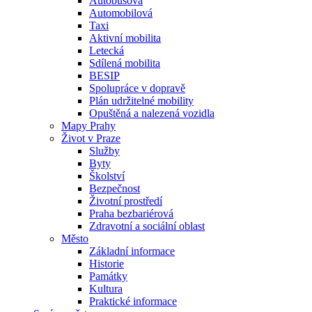
Autobusová
Automobilová
Taxi
Aktivní mobilita
Letecká
Sdílená mobilita
BESIP
Spolupráce v dopravě
Plán udržitelné mobility
Opuštěná a nalezená vozidla
Mapy Prahy
Život v Praze
Služby
Byty
Školství
Bezpečnost
Životní prostředí
Praha bezbariérová
Zdravotní a sociální oblast
Město
Základní informace
Historie
Památky
Kultura
Praktické informace