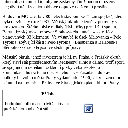
mimo oblast kompaktní obytné zástavby, čímž budou omezeny
negativní účinky automobilové dopravy na životní prostředí.
Budování MO začalo v 80. letech stavbou tzv. "Jižní spojky", která
byla otevřena v roce 1985. Městský okruh je téměř z poloviny v
provozu - od Štěrboholské radiály (Rybníčky) přes Jižní spojku,
Barrandovský most po sever Strahovského tunelu – tedy 18 z
plánovaných 33 kilometrů. Ve výstavbě je úsek Malovanka – Pelc
Tyrolka, zbývající části : Pelc/Tyrolka – Balabenka a Balabenka -
Štěrboholská radiála jsou ve stadiu přípravy.
Městský okruh, jehož investorem je hl. m. Praha, a Pražský okruh,
který staví stát prostřednictvím Ředitelství silnic a dálnic, tvoří spolu
se spojujícími radiálami základní prvky celoměstského
komunikačního systému obsaženého jak v Zásadách dopravní
politiky hlavního města Prahy vydané roku 1996, tak v Územním
plánu hlavního města Prahy i ve Strategickém plánu hl. m. Prahy.
Příloha
Podrobné informace o MO a čísla o
pražské komunikační síti