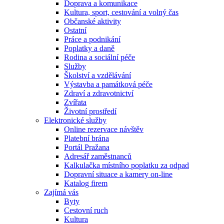
Doprava a komunikace
Kultura, sport, cestování a volný čas
Občanské aktivity
Ostatní
Práce a podnikání
Poplatky a daně
Rodina a sociální péče
Služby
Školství a vzdělávání
Výstavba a památková péče
Zdraví a zdravotnictví
Zvířata
Životní prostředí
Elektronické služby
Online rezervace návštěv
Platební brána
Portál Pražana
Adresář zaměstnanců
Kalkulačka místního poplatku za odpad
Dopravní situace a kamery on-line
Katalog firem
Zajímá vás
Byty
Cestovní ruch
Kultura