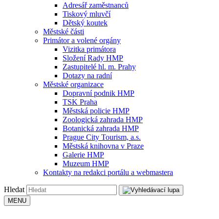
Adresář zaměstnanců
Tiskový mluvčí
Dětský koutek
Městské části
Primátor a volené orgány
Vizitka primátora
Složení Rady HMP
Zastupitelé hl. m. Prahy
Dotazy na radní
Městské organizace
Dopravní podnik HMP
TSK Praha
Městská policie HMP
Zoologická zahrada HMP
Botanická zahrada HMP
Prague City Tourism, a.s.
Městská knihovna v Praze
Galerie HMP
Muzeum HMP
Kontakty na redakci portálu a webmastera
Hledat
MENU