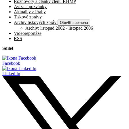
Rozhovory a články členů RHMP
Avíza a pozvánky
Aktuality z Prahy
Tiskové zprávy
Archiv tiskových zpráv
Otevřít submenu
Archiv: listopad 2002 - listopad 2006
Videoreportáže
RSS
Sdílet
Facebook
Linked In