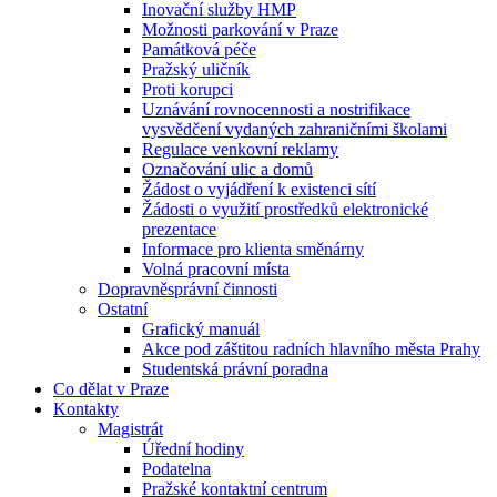
Inovační služby HMP
Možnosti parkování v Praze
Památková péče
Pražský uličník
Proti korupci
Uznávání rovnocennosti a nostrifikace
vysvědčení vydaných zahraničními školami
Regulace venkovní reklamy
Označování ulic a domů
Žádost o vyjádření k existenci sítí
Žádosti o využití prostředků elektronické
prezentace
Informace pro klienta směnárny
Volná pracovní místa
Dopravněsprávní činnosti
Ostatní
Grafický manuál
Akce pod záštitou radních hlavního města Prahy
Studentská právní poradna
Co dělat v Praze
Kontakty
Magistrát
Úřední hodiny
Podatelna
Pražské kontaktní centrum