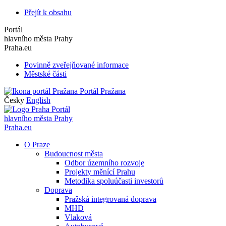
Přejít k obsahu
Portál
hlavního města Prahy
Praha.eu
Povinně zveřejňované informace
Městské části
Portál Pražana
Česky
English
Portál
hlavního města Prahy
Praha.eu
O Praze
Budoucnost města
Odbor územního rozvoje
Projekty měnící Prahu
Metodika spoluúčasti investorů
Doprava
Pražská integrovaná doprava
MHD
Vlaková