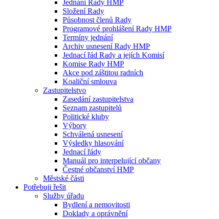
Jednání Rady HMP
Složení Rady
Působnost členů Rady
Programové prohlášení Rady HMP
Termíny jednání
Archiv usnesení Rady HMP
Jednací řád Rady a jejích Komisí
Komise Rady HMP
Akce pod záštitou radních
Koaliční smlouva
Zastupitelstvo
Zasedání zastupitelstva
Seznam zastupitelů
Politické kluby
Výbory
Schválená usnesení
Výsledky hlasování
Jednací řády
Manuál pro interpelující občany
Čestné občanství HMP
Městské části
Potřebuji řešit
Služby úřadu
Bydlení a nemovitosti
Doklady a oprávnění