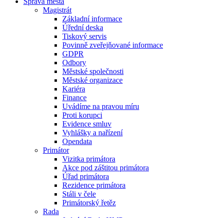
Správa města
Magistrát
Základní informace
Úřední deska
Tiskový servis
Povinně zveřejňované informace
GDPR
Odbory
Městské společnosti
Městské organizace
Kariéra
Finance
Uvádíme na pravou míru
Proti korupci
Evidence smluv
Vyhlášky a nařízení
Opendata
Primátor
Vizitka primátora
Akce pod záštitou primátora
Úřad primátora
Rezidence primátora
Stáli v čele
Primátorský řetěz
Rada